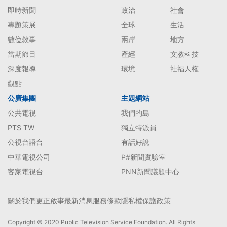
即時新聞
政治
社會
專題策展
全球
生活
數位敘事
兩岸
地方
當期節目
產經
文教科技
深度報導
環境
社福人權
觀點
公廣集團
主題網站
公共電視
我們的島
PTS TW
獨立特派員
公視台語台
有話好說
中華電視公司
P#新聞實驗室
客家電視台
PNN新聞議題中心
關於我們
更正啟事
最新消息
服務條款
隱私權保護政策
Copyright © 2020 Public Television Service Foundation. All Rights