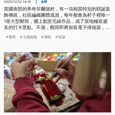
2025/12/12 14:19
|
全球
英國南部的蒂奇菲爾德村，有一項相當特別的耶誕裝
飾傳統，社區編織團體成員，每年都會為村子裡唯一
1座大型郵筒，擺上創意毛線作品，成了當地極富盛
名的打卡景點。不過，郵筒即將加裝電子掃描器，頂
部會裝上太陽能板，無法再擺放耶誕裝飾，也讓耶誕
郵筒
太陽能板
傳統
耶誕
...
毛線郵筒恐將成為絕響。