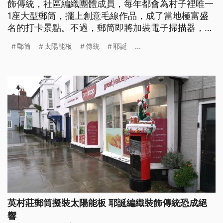
飾傳統，社區編織團體成員，每年都會為村子裡唯一
1座大型郵筒，擺上創意毛線作品，成了當地極富盛
名的打卡景點。不過，郵筒即將加裝電子掃描器，頂
部會裝上太陽能板，無法再擺放耶誕裝飾，也讓耶誕
郵筒
太陽能板
傳統
耶誕
...
毛線郵筒恐將成為絕響。
英村莊郵筒擬裝太陽能板 耶誕編織裝飾傳統恐成絕
響