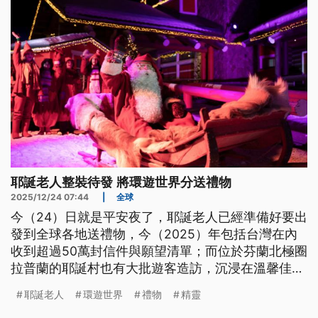
耶誕老人整裝待發 將環遊世界分送禮物
2025/12/24 07:44
|
全球
今（24）日就是平安夜了，耶誕老人已經準備好要出
發到全球各地送禮物，今（2025）年包括台灣在內
收到超過50萬封信件與願望清單；而位於芬蘭北極圈
拉普蘭的耶誕村也有大批遊客造訪，沉浸在溫馨佳節
的氣氛中。
耶誕老人
環遊世界
禮物
精靈