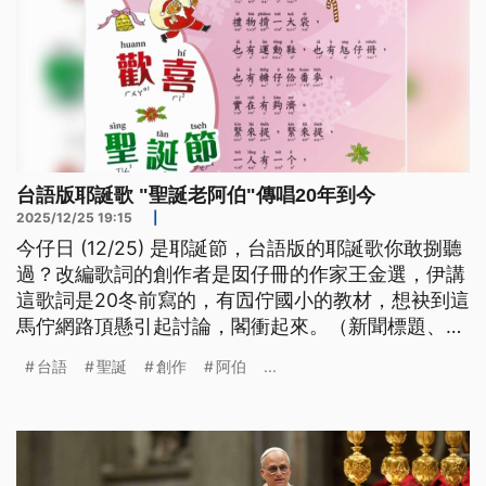
台語版耶誕歌 "聖誕老阿伯"傳唱20年到今
2025/12/25 19:15
|
今仔日 (12/25) 是耶誕節，台語版的耶誕歌你敢捌聽
過？改編歌詞的創作者是囡仔冊的作家王金選，伊講
這歌詞是20冬前寫的，有囥佇國小的教材，想袂到這
馬佇網路頂懸引起討論，閣衝起來。（新聞標題、導
言及內文皆為台語文）
台語
聖誕
創作
阿伯
...