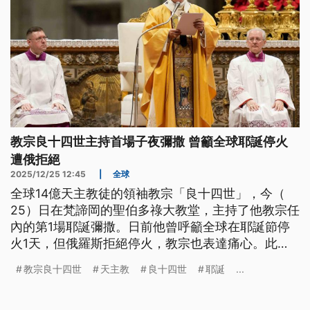
教宗良十四世主持首場子夜彌撒 曾籲全球耶誕停火
遭俄拒絕
2025/12/25 12:45
|
全球
全球14億天主教徒的領袖教宗「良十四世」，今（
25）日在梵諦岡的聖伯多祿大教堂，主持了他教宗任
內的第1場耶誕彌撒。日前他曾呼籲全球在耶誕節停
火1天，但俄羅斯拒絕停火，教宗也表達痛心。此
外，聖經中記載的耶穌誕生地伯利恆，因為戰火停辦
教宗良十四世
天主教
良十四世
耶誕
...
2年的耶誕活動，今（2025）年全面回歸，來自全球
的民眾在平安夜這天走進教堂、耶誕樹旁歡慶高歌，
祈求戰火真正遠離。