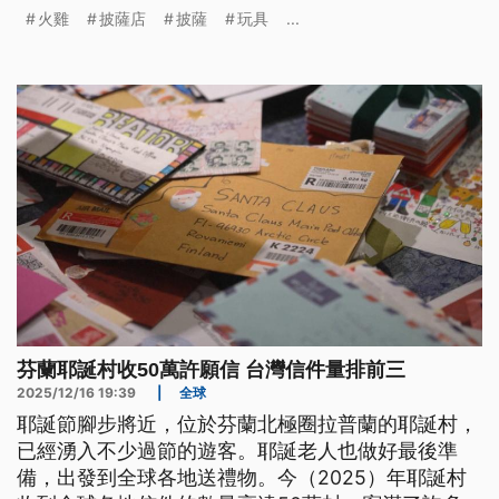
火雞
披薩店
披薩
玩具
...
芬蘭耶誕村收50萬許願信 台灣信件量排前三
2025/12/16 19:39
|
全球
耶誕節腳步將近，位於芬蘭北極圈拉普蘭的耶誕村，
已經湧入不少過節的遊客。耶誕老人也做好最後準
備，出發到全球各地送禮物。今（2025）年耶誕村