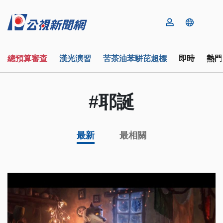
總預算審查
漢光演習
苦茶油苯駢芘超標
即時
熱門
#耶誕
最新
最相關