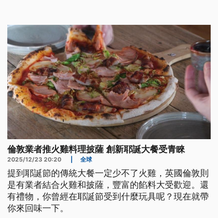
河濱教堂每年都在耶誕季節演奏樂曲，74口大鐘各自
代表一個音符，其中超過一半的鐘已有近百年歷史。
倫敦業者推火雞料理披薩 創新耶誕大餐受青睞
2025/12/23 20:20
|
全球
提到耶誕節的傳統大餐一定少不了火雞，英國倫敦則
是有業者結合火雞和披薩，豐富的餡料大受歡迎。還
有禮物，你曾經在耶誕節受到什麼玩具呢？現在就帶
你來回味一下。