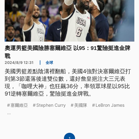
奧運男籃美國險勝塞爾維亞 以95：91驚險挺進金牌
戰
2024/8/9 12:31
|
全球
美國男籃差點陰溝裡翻船，美國4強對決塞爾維亞打
到第3節還落後達雙位數，還好詹皇挹注大三元表
現，「咖哩大神」也狂飆36分，率領眾球星以95比
91逆轉塞爾維亞，驚險挺進金牌戰。
塞爾維亞
Stephen Curry
美國隊
LeBron James
...
1