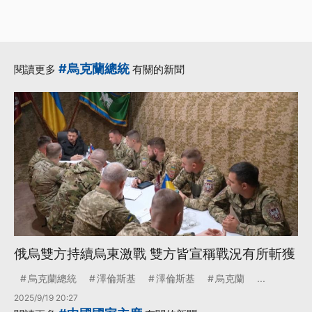
#烏克蘭總統
閱讀更多
有關的新聞
俄烏雙方持續烏東激戰 雙方皆宣稱戰況有所斬獲
烏克蘭總統
澤倫斯基
澤倫斯基
烏克蘭
...
2025/9/19 20:27