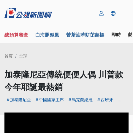
總預算審查
白海豚颱風
苦茶油苯駢芘超標
即時
熱
首頁
全球
加泰隆尼亞傳統便便人偶 川普款
今年耶誕最熱銷
加泰隆尼亞
中國國家主席
烏克蘭總統
西班牙
...