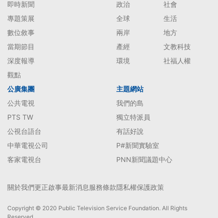
即時新聞
政治
社會
專題策展
全球
生活
數位敘事
兩岸
地方
當期節目
產經
文教科技
深度報導
環境
社福人權
觀點
公廣集團
主題網站
公共電視
我們的島
PTS TW
獨立特派員
公視台語台
有話好說
中華電視公司
P#新聞實驗室
客家電視台
PNN新聞議題中心
關於我們
更正啟事
最新消息
服務條款
隱私權保護政策
Copyright © 2020 Public Television Service Foundation. All Rights
Reserved.