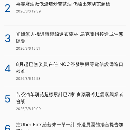
嘉義麻油廠低溫焙炒苦茶油 仍驗出苯駢芘超標
2
2026/8/6 19:39
光纖無人機遺留纜線遍布森林 烏克蘭指控造成生態
3
隱憂
2026/8/6 15:51
8月起已無委員在任 NCC停發手機等電信設備進口
4
核准
2026/8/6 12:58
苦茶油苯駢芘超標累計已7家 食藥署將赴雲嘉與業者
5
會談
2026/8/8 19:09
控Uber Eats給薪未一單一計 外送員團體揚言提告加
6