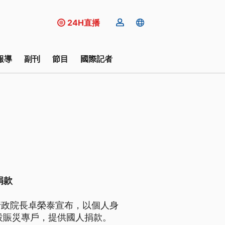
24H直播
報導
副刊
節目
國際記者
捐款
行政院長卓榮泰宣布，以個人身
設賑災專戶，提供國人捐款。