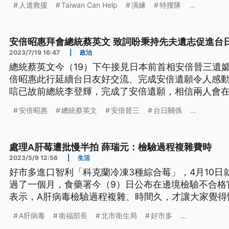
人道救援
Taiwan Can Help
演練
特搜隊
...
安倍昭惠拜會總統蔡英文 致詞盼秉持先夫遺志促進台
2023/7/19 16:47
|
政治
總統蔡英文今（19）下午接見日本前首相安倍晉三遺
倍昭惠此行延續台日友好交流、完成安倍遺願令人感
唁已故前總統李登輝，完成了安倍遺願，相信兩人會
盼後人對區域和平穩定盡更大力量，她也會秉持安倍
安倍昭惠
總統蔡英文
安倍晉三
台日關係
...
處理A肝莓遭批慢半拍 薛瑞元：檢驗過程複雜費時
2023/5/9 12:56
|
生活
好市多進口智利「科克蘭冷凍3種綜合莓」，4月10日
過了一個月，食藥署今（9）日公布在邊境檢驗不合格
表示，A肝病毒檢驗過程複雜、時間久，才讓大家覺得
一例通報，曾食用好市多莓果的急性病毒性A型肝炎通
A肝病毒
衛福部長
北市衛生局
好市多
...
中央實驗室複驗，預計最快下午就會公布複驗結果。