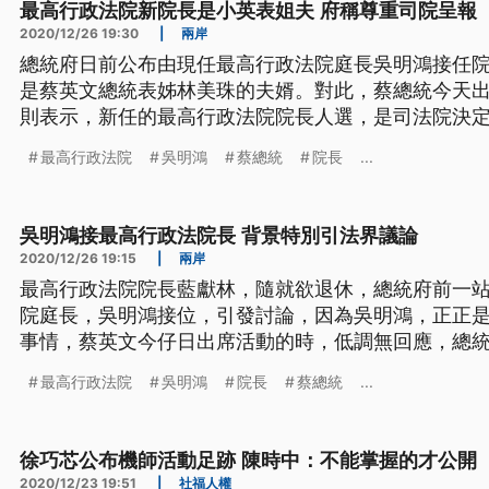
最高行政法院新院長是小英表姐夫 府稱尊重司院呈報
2020/12/26 19:30
|
兩岸
總統府日前公布由現任最高行政法院庭長吳明鴻接任
是蔡英文總統表姊林美珠的夫婿。對此，蔡總統今天
則表示，新任的最高行政法院院長人選，是司法院決
重。 最高行政法院院長藍獻林將退休，將由現任最高
最高行政法院
吳明鴻
蔡總統
院長
...
長，引發法界熱議，因為吳明鴻正是蔡總統表姊林美
司法院相關人事任用必須資歷、經歷與
吳明鴻接最高行政法院長 背景特別引法界議論
2020/12/26 19:15
|
兩岸
最高行政法院院長藍獻林，隨就欲退休，總統府前一
院庭長，吳明鴻接位，引發討論，因為吳明鴻，正正
事情，蔡英文今仔日出席活動的時，低調無回應，總
院長人選，是司法院決定了後，遵照程序呈報，總統表
最高行政法院
吳明鴻
院長
蔡總統
...
追問表姊夫吳明鴻，即將接任最高行政法院院長，總
院院長藍獻林將退休，將由現任最
徐巧芯公布機師活動足跡 陳時中：不能掌握的才公開
2020/12/23 19:51
|
社福人權