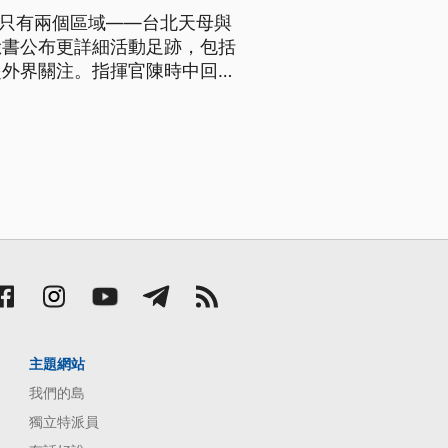
跡只有兩個區域——台北天母與
臉書公布更詳細活動足跡，包括
起外界關注。指揮官陳時中回應
公開。長榮航空則是向社會大眾
紀律委員會，做出懲處。 中
主題網站
我們的島
獨立特派員