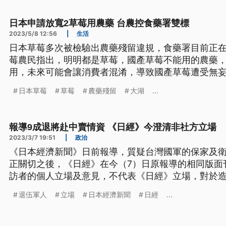
日本申請放寬2草莓用農藥 台農控食藥署雙標
2023/5/8 12:56
|
生活
日本草莓多次被檢驗出農藥殘留違規，食藥署目前正
莓農民指出，明明都是草莓，國產草莓不能用的農藥
用，未來可能會讓消費者混淆，導致國產草莓遭受無
日本草莓
草莓
農藥殘留
大湖
...
報導9成退將赴中賣情資 《日經》今澄清非社方立場
2023/3/7 19:51
|
政治
《日本經濟新聞》日前報導，質疑台灣國軍的保家及
正關切之後，《日經》在今（7）日原報導的相同版面
訪者的個人立場及意見，不代表《日經》立場，對於
退伍軍人
立場
日本經濟新聞
日經
...