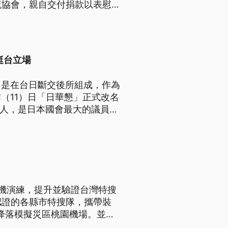
流協會，親自交付捐款以表慰
挺台立場
，是在台日斷交後所組成，作為
（11）日「日華懇」正式改名
0人，是日本國會最大的議員聯
到高市早苗當上首相後，台日關
機演練，提升並驗證台灣特搜
認證的各縣市特搜隊，攜帶裝
降落模擬災區桃園機場。並邀