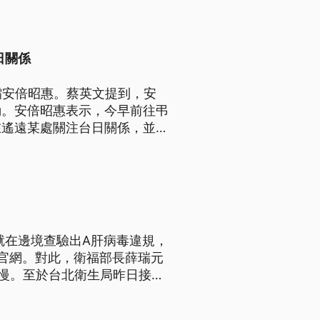
日關係
孀安倍昭惠。蔡英文提到，安
動。安倍昭惠表示，今早前往弔
在遙遠某處關注台日關係，並期
遺志促進台日關係發展。
就在邊境查驗出A肝病毒違規，
官網。對此，衛福部長薛瑞元
慢。至於台北衛生局昨日接獲
報，初步檢驗弱陽性，檢體送