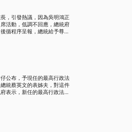
院長，引發熱議，因為吳明鴻正
出席活動，低調不回應，總統府
定後循程序呈報，總統給予尊
行政法院庭長吳明鴻接任院
珠的夫婿。對此，總統府回應，
站仔公布，予現任的最高行政法
是總統蔡英文的表姊夫，對這件
統府表示，新任的最高行政法院
示尊重這項決定。 面對媒體
統蔡英文低調避談，最高行政法