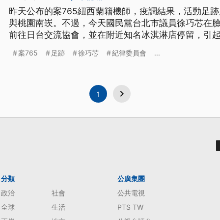
昨天公布的案765紐西蘭籍機師，疫調結果，活動足
與桃園南崁。不過，今天國民黨台北市議員徐巧芯在
前往日台交流協會，並在附近知名冰淇淋店停留，引
表示，中央公布足跡的基本原則，是不能掌握的才會
案765
足跡
徐巧芯
紀律委員會
...
道歉，並對隔離治療的外籍機師，以電話連線方式召開
央流行疫情指揮中心22日公布
1
分類
公廣集團
政治
社會
公共電視
全球
生活
PTS TW