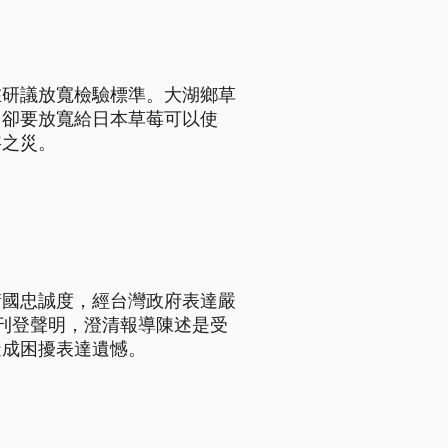
在研議放寬檢驗標準。大湖鄉草
，卻要放寬給日本草莓可以使
妄之災。
衛國忠誠度，經台灣政府表達嚴
刊登聲明，澄清報導陳述是受
造成困擾表達遺憾。