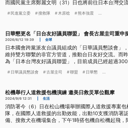
而國民黨主席鄭麗文明（31）日也將前往日本台灣交
問。
民進黨立委
搜救隊
木原稔
熊本強震
...
日華懇更名「日台友好議員聯盟」 會長古屋圭司重申
2026/6/12 19:39
|
全球
日本國會跨黨派友台議員組成的「日華議員懇談會」
維持雙方聯繫的非官方管道，推動台日友好交流。而昨
為「日本台灣友好議員聯盟」，目前成員已經超過30
盟。會長古屋圭司表示，多年前就想要更改名稱，直
日華議員懇談會
古屋圭司
聯盟
日華懇
...
係更加密切，因此選在這時候改名。
松機舉行人道救援包機演練 邀美日救災單位觀摩
2024/9/6 12:31
|
生活
消防署今（6）日在松山機場舉辦國際人道救援專案包
隊，在國際人道救援的出勤效能，出動10支獲消防署
備、搜救犬在機場集合，下午1時搭包機自松機起飛，
請美國與日本救災單位觀摩，提供建議。