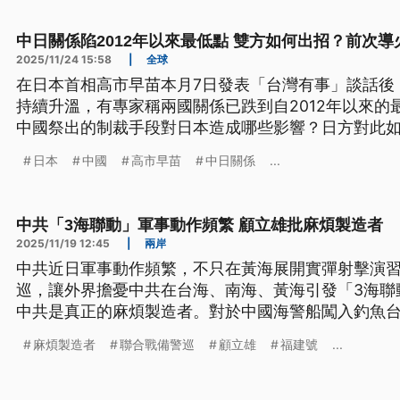
中日關係陷2012年以來最低點 雙方如何出招？前次
2025/11/24 15:58
|
全球
在日本首相高市早苗本月7日發表「台灣有事」談話後
持續升溫，有專家稱兩國關係已跌到自2012年以來的
中國祭出的制裁手段對日本造成哪些影響？日方對此
張是因為什麼事件？
日本
中國
高市早苗
中日關係
...
中共「3海聯動」軍事動作頻繁 顧立雄批麻煩製造者
2025/11/19 12:45
|
兩岸
中共近日軍事動作頻繁，不只在黃海展開實彈射擊演
巡，讓外界擔憂中共在台海、南海、黃海引發「3海聯
中共是真正的麻煩製造者。對於中國海警船闖入釣魚
範圍，國軍會加以處置。
麻煩製造者
聯合戰備警巡
顧立雄
福建號
...