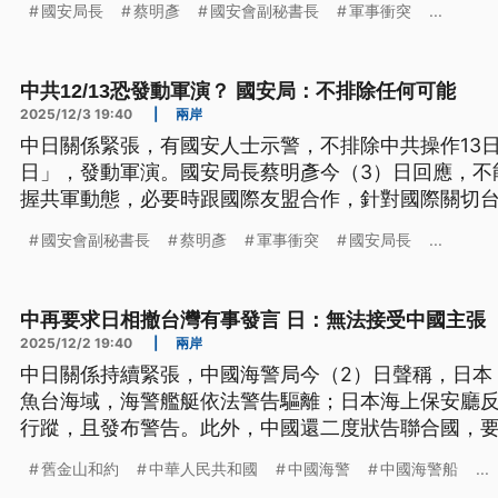
國安局長
蔡明彥
國安會副秘書長
軍事衝突
...
（新聞標題、導言為台語文）
中共12/13恐發動軍演？ 國安局：不排除任何可能
2025/12/3 19:40
|
兩岸
中日關係緊張，有國安人士示警，不排除中共操作13
日」，發動軍演。國安局長蔡明彥今（3）日回應，不
握共軍動態，必要時跟國際友盟合作，針對國際關切
8國軍艦，包含越南在內，共12次外國軍艦穿越台海
國安會副秘書長
蔡明彥
軍事衝突
國安局長
...
中再要求日相撤台灣有事發言 日：無法接受中國主張
2025/12/2 19:40
|
兩岸
中日關係持續緊張，中國海警局今（2）日聲稱，日本
魚台海域，海警艦艇依法警告驅離；日本海上保安廳反
行蹤，且發布警告。此外，中國還二度狀告聯合國，
灣有事」發言，日本官房長官表示，無法接受中國說
舊金山和約
中華人民共和國
中國海警
中國海警船
...