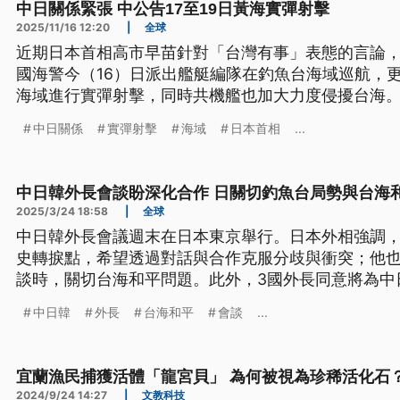
中日關係緊張 中公告17至19日黃海實彈射擊
2025/11/16 12:20
|
全球
近期日本首相高市早苗針對「台灣有事」表態的言論
國海警今（16）日派出艦艇編隊在釣魚台海域巡航，更
海域進行實彈射擊，同時共機艦也加大力度侵擾台海
進入一段冷卻、甚至冷凍期，而台灣也應謹慎因應。
中日關係
實彈射擊
海域
日本首相
...
中日韓外長會談盼深化合作 日關切釣魚台局勢與台海
2025/3/24 18:58
|
全球
中日韓外長會議週末在日本東京舉行。日本外相強調
史轉捩點，希望透過對話與合作克服分歧與衝突；他
談時，關切台海和平問題。此外，3國外長同意將為中
準備。
中日韓
外長
台海和平
會談
...
宜蘭漁民捕獲活體「龍宮貝」 為何被視為珍稀活化石
2024/9/24 14:27
|
文教科技