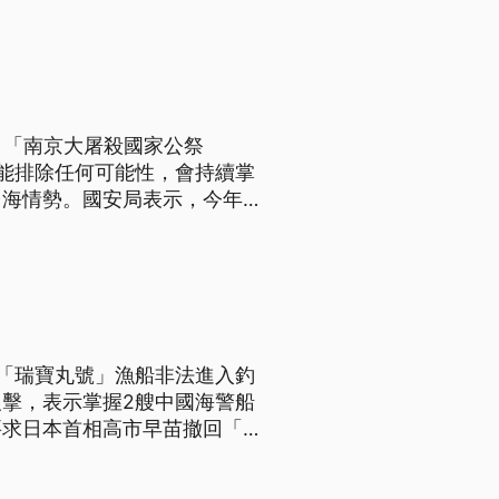
日「南京大屠殺國家公祭
能排除任何可能性，會持續掌
台海情勢。國安局表示，今年有
，展現友盟支持台海和平穩定。
「瑞寶丸號」漁船非法進入釣
擊，表示掌握2艘中國海警船
要求日本首相高市早苗撤回「台
法。