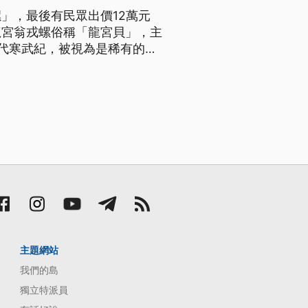
」，最後有民眾出價12萬元
龍宮翁戎螺俗稱「龍宮貝」，主
代寒武紀，被視為是稀有的活
藏，以避免影響生態。什麼是
有哪些發現紀錄？
主題網站
我們的島
獨立特派員