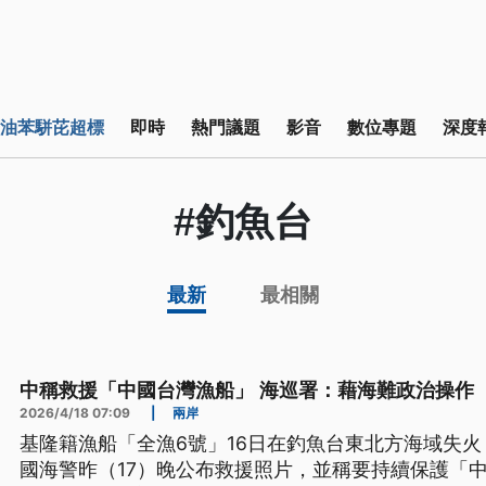
油苯駢芘超標
即時
熱門議題
影音
數位專題
深度
#釣魚台
最新
最相關
中稱救援「中國台灣漁船」 海巡署：藉海難政治操作
2026/4/18 07:09
|
兩岸
基隆籍漁船「全漁6號」16日在釣魚台東北方海域失
國海警昨（17）晚公布救援照片，並稱要持續保護「