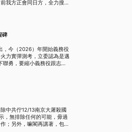
目前我方正會同日方，全力搜救
程碑
，今（2026）年開始義務役
合火力實彈測考，立委認為是邁
下聯勇，要縮小義務役跟志願
中共佇12/13南京大屠殺國
表示，無排除任何的可能，毋過
合作；另外，嘛閣再講著，包含
現美國友盟支持臺海和平穩定。