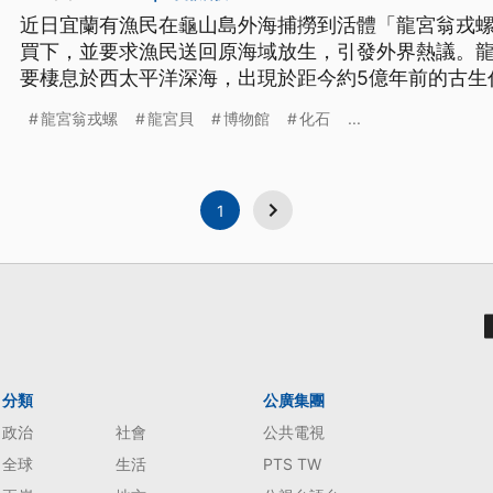
近日宜蘭有漁民在龜山島外海捕撈到活體「龍宮翁戎螺
買下，並要求漁民送回原海域放生，引發外界熱議。
要棲息於西太平洋深海，出現於距今約5億年前的古生
化石。國立台灣博物館也為此發文，呼籲民眾不要私
龍宮翁戎螺
龍宮貝
博物館
化石
...
「龍宮翁戎螺」？為何價值如此珍貴？過往在台灣又
1
分類
公廣集團
政治
社會
公共電視
全球
生活
PTS TW