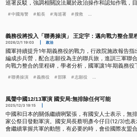
巡署反駁，強調相關說法屬於政治操作和認知作戰，
船長中。
中國海警
船長
海巡署
搜救
...
義務役將投入「聯勇操演」 王定宇：邁向戰力整合里
2026/2/1 19:03
|
政治
國軍持續提升1年期義務役的戰力，行政院施政報告指出
編成步兵營，配合志願役為主的聯兵旅，進訓三軍聯
向戰力整合的里程碑，學者分析，國軍讓1年期義務役
役的能力差距，共同肩負守護家園的重任。
聯勇操演
義務役
部隊
志願役
...
風聲中國12/13軍演 國安局:無排除任何可能
2025/12/3 19:15
|
中國和日本的關係繼續咧緊張，有國安人士表示，無排除
家公祭日發動軍演。國安局長蔡明彥今仔日(12/3)也
會繼續掌握共軍的動態，有必要的時，會佮國際友盟
越南在內，今年有8國軍艦、攏總12改經過臺海，展