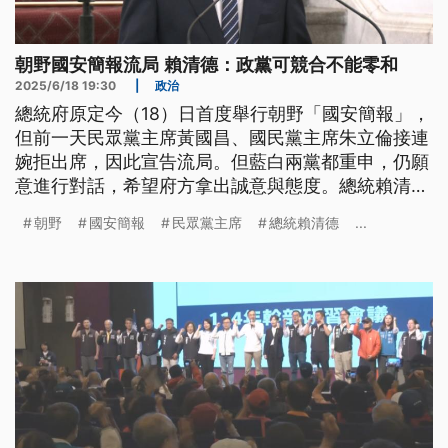
朝野國安簡報流局 賴清德：政黨可競合不能零和
2025/6/18 19:30
|
政治
總統府原定今（18）日首度舉行朝野「國安簡報」，
但前一天民眾黨主席黃國昌、國民黨主席朱立倫接連
婉拒出席，因此宣告流局。但藍白兩黨都重申，仍願
意進行對話，希望府方拿出誠意與態度。總統賴清德
也在民進黨中執會致詞時，首度對未能如期成會表達
朝野
國安簡報
民眾黨主席
總統賴清德
...
可惜，並指出政黨可以「競合」，但不能「零和」，
希望未來朝野能一起面對國家面臨的挑戰。