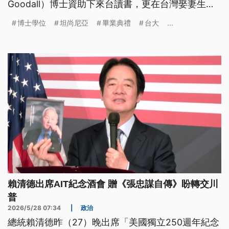
Goodall）博士資助下來台讀書，更在台灣娶妻生
子、拿到學位，而他的夢想就是在家鄉蓋一所學校，
博士學位
坦尚尼亞
畢業典禮
台大
...
幫助更多的孩子翻轉命運。
賴清德出席AIT紀念酒會 贈《張忠謀自傳》盼轉交川
普
2026/5/28 07:34
|
政治
總統賴清德昨（27）晚出席「美國獨立250週年紀念