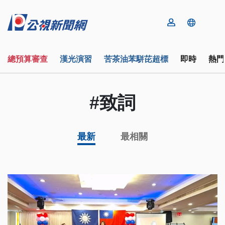
總預算審查
漢光演習
苦茶油苯駢芘超標
即時
熱門
#致詞
最新
最相關