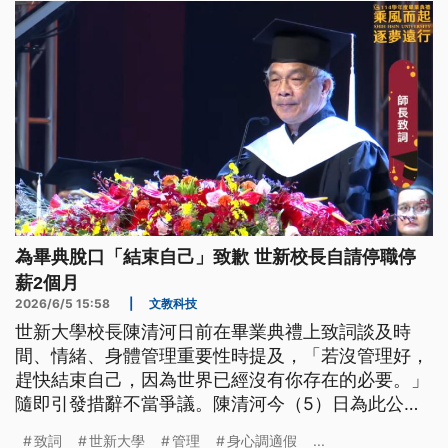
上，鄭麗文也沒有同桌共餐。
為畢典脫口「結束自己」致歉 世新校長自請停職停
薪2個月
2026/6/5 15:58
|
文教科技
世新大學校長陳清河日前在畢業典禮上致詞談及時
間、情緒、身體管理重要性時提及，「若沒管理好，
趕快結束自己，因為世界已經沒有你存在的必要。」
隨即引發措辭不當爭議。陳清河今（5）日為此公開
致歉，並宣布已自請停職停薪2個月。
致詞
世新大學
管理
身心調適假
...