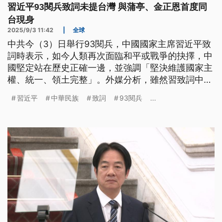
習近平93閱兵致詞未提台灣 與蒲亭、金正恩首度同
台現身
2025/9/3 11:42
|
全球
中共今（3）日舉行93閱兵，中國國家主席習近平致
詞時表示，如今人類再次面臨和平或戰爭的抉擇，中
國堅定站在歷史正確一邊，並強調「堅決維護國家主
權、統一、領土完整」。外媒分析，雖然習致詞中未
明確提及台灣，但仍顯示台灣問題是重要議題。此
習近平
中華民族
致詞
93閱兵
...
外，習近平也與蒲亭、金正恩等人首度同台現身。