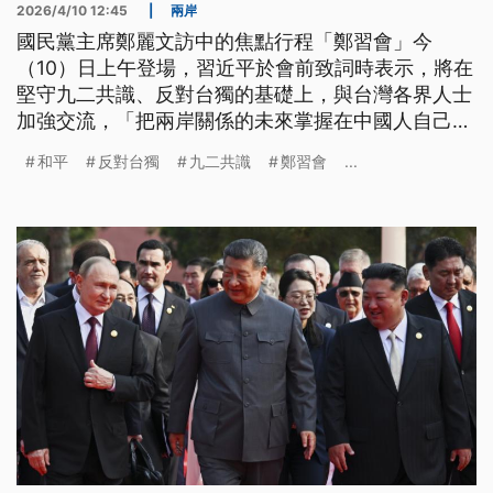
2026/4/10 12:45
|
兩岸
國民黨主席鄭麗文訪中的焦點行程「鄭習會」今
（10）日上午登場，習近平於會前致詞時表示，將在
堅守九二共識、反對台獨的基礎上，與台灣各界人士
加強交流，「把兩岸關係的未來掌握在中國人自己手
中」。鄭麗文則稱，兩岸應共同建構可持續性的對話
和平
反對台獨
九二共識
鄭習會
...
與合作機制，讓台灣海峽不會成為外力介入棋盤；她
也在會後記者會提到，希望能在政黨輪替後邀請習近
平訪台。