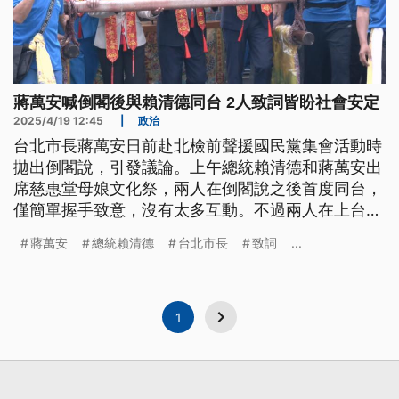
蔣萬安喊倒閣後與賴清德同台 2人致詞皆盼社會安定
2025/4/19 12:45
|
政治
台北市長蔣萬安日前赴北檢前聲援國民黨集會活動時
拋出倒閣說，引發議論。上午總統賴清德和蔣萬安出
席慈惠堂母娘文化祭，兩人在倒閣說之後首度同台，
僅簡單握手致意，沒有太多互動。不過兩人在上台致
詞時，不約而同提到希望社會安定。
蔣萬安
總統賴清德
台北市長
致詞
...
1