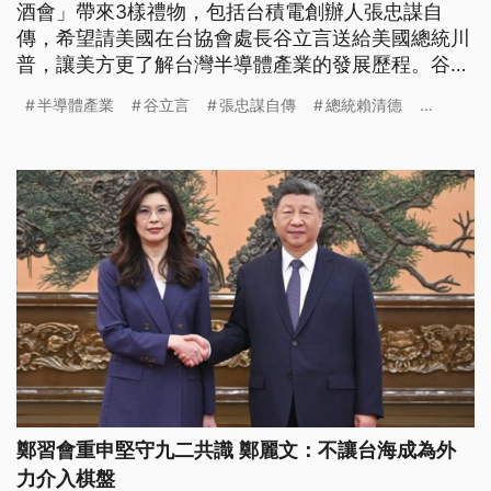
酒會」帶來3樣禮物，包括台積電創辦人張忠謀自
傳，希望請美國在台協會處長谷立言送給美國總統川
普，讓美方更了解台灣半導體產業的發展歷程。谷立
言則引用傑佛遜及亞當斯兩位總統的故事，強調政壇
半導體產業
谷立言
張忠謀自傳
總統賴清德
...
死對頭也能為國重修舊好，透過民主堅守自由社會的
核心價值。
鄭習會重申堅守九二共識 鄭麗文：不讓台海成為外
力介入棋盤