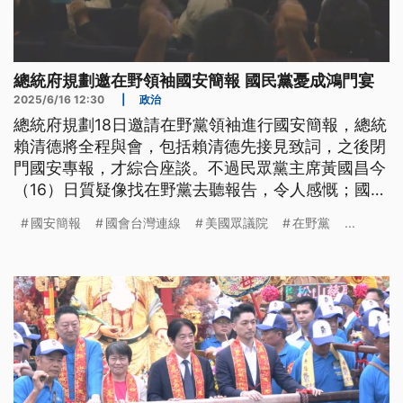
總統府規劃邀在野領袖國安簡報 國民黨憂成鴻門宴
2025/6/16 12:30
|
政治
總統府規劃18日邀請在野黨領袖進行國安簡報，總統
賴清德將全程與會，包括賴清德先接見致詞，之後閉
門國安專報，才綜合座談。不過民眾黨主席黃國昌今
（16）日質疑像找在野黨去聽報告，令人感慨；國民
黨立委則希望朝野領袖實質對談的訴求能被正視。賴
國安簡報
國會台灣連線
美國眾議院
在野黨
...
清德今日上午則接見美國眾議院國會台灣連線訪團，
期盼台美深作合作。