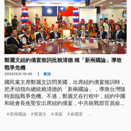
鄭麗文紐約僑宴致詞批賴清德 稱「新兩國論」導致
戰爭危機
2026/6/8 19:40
|
政治
國民黨主席鄭麗文訪問美國，出席紐約僑宴致詞時，
把矛頭指向總統賴清德的「新兩國論」，導致台灣隨
時面臨戰爭危機。不過，鄭麗文在行程中，紐約中國
和統會長焦聖安出席紐約僑宴，中共統戰部官員俞國
梁則在波士頓僑宴跟鄭麗文同框。民進黨立委質疑鄭
新兩國論
鄭麗文
僑宴
俞國梁
...
麗文，人在華府、心向北京。國民黨回應，個別非台
僑等人士，都是應台灣僑胞邀請參加，不在僑宴名單