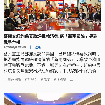
鄭麗文紐約僑宴致詞批賴清德 稱「新兩國論」導致
戰爭危機
2026/6/8 19:40
|
政治
國民黨主席鄭麗文訪問美國，出席紐約僑宴致詞時，
把矛頭指向總統賴清德的「新兩國論」，導致台灣隨
時面臨戰爭危機。不過，鄭麗文在行程中，紐約中國
和統會長焦聖安出席紐約僑宴，中共統戰部官員俞國
梁則在波士頓僑宴跟鄭麗文同框。民進黨立委質疑鄭
新兩國論
鄭麗文
僑宴
俞國梁
...
麗文，人在華府、心向北京。國民黨回應，個別非台
僑等人士，都是應台灣僑胞邀請參加，不在僑宴名單
上，鄭麗文也沒有同桌共餐。