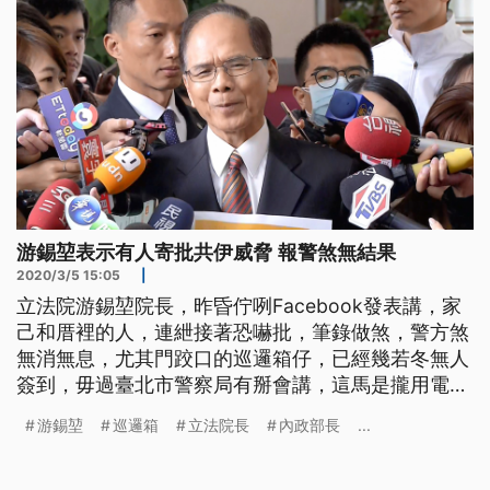
游錫堃表示有人寄批共伊威脅 報警煞無結果
2020/3/5 15:05
|
立法院游錫堃院長，昨昏佇咧Facebook發表講，家
己和厝裡的人，連紲接著恐嚇批，筆錄做煞，警方煞
無消無息，尤其門跤口的巡邏箱仔，已經幾若冬無人
簽到，毋過臺北市警察局有掰會講，這馬是攏用電子
簽到，抑內政部的徐國勇部長嘛講，恐嚇的嫌疑犯已
游錫堃
巡邏箱
立法院長
內政部長
...
經有掠著。總是，游院長表示親人是真無辜，安全問
題望警方著愛較重視。 立法院長游錫堃在臉書po
文，說自己和家人，被寄實體信，以及臉書訊息，連