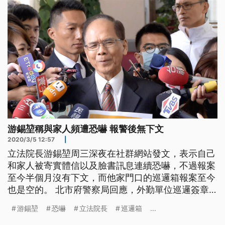
續恐嚇，不過報案至今半個月
游錫堃稱與家人頻遭恐嚇 報警後無下文
2020/3/5 12:57
|
立法院長游錫堃周三深夜在社群網站發文，表示自己
和家人被寄實體信以及臉書訊息連續恐嚇，不過報案
至今半個月沒有下文，而他家門口的巡邏箱報案至今
也是空的。 北市府警察局回應，外勤單位巡邏簽章
表已在107年10月全面改成電子巡邏簽章，加上游錫
游錫堃
恐嚇
立法院長
巡邏箱
...
堃上任院長後向保六總隊表示要低調，因此特別在住