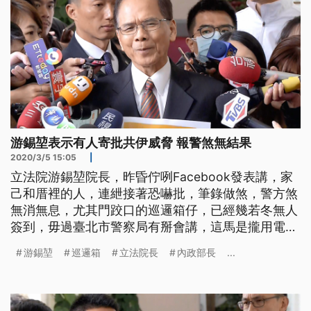
游錫堃表示有人寄批共伊威脅 報警煞無結果
2020/3/5 15:05
|
立法院游錫堃院長，昨昏佇咧Facebook發表講，家
己和厝裡的人，連紲接著恐嚇批，筆錄做煞，警方煞
無消無息，尤其門跤口的巡邏箱仔，已經幾若冬無人
簽到，毋過臺北市警察局有掰會講，這馬是攏用電子
簽到，抑內政部的徐國勇部長嘛講，恐嚇的嫌疑犯已
游錫堃
巡邏箱
立法院長
內政部長
...
經有掠著。總是，游院長表示親人是真無辜，安全問
題望警方著愛較重視。 立法院長游錫堃在臉書po
文，說自己和家人，被寄實體信，以及臉書訊息，連
續恐嚇，不過報案至今半個月