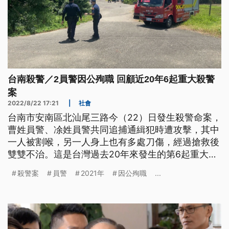
台南殺警／2員警因公殉職 回顧近20年6起重大殺警
案
2022/8/22 17:21
|
社會
台南市安南區北汕尾三路今（22）日發生殺警命案，
曹姓員警、凃姓員警共同追捕通緝犯時遭攻擊，其中
一人被割喉，另一人身上也有多處刀傷，經過搶救後
雙雙不治。這是台灣過去20年來發生的第6起重大殺
警案，突顯員警辦案所面臨的高風險。
殺警案
員警
2021年
因公殉職
...