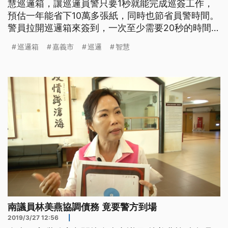
慧巡邏箱，讓巡邏員警只要1秒就能完成巡簽工作，
預估一年能省下10萬多張紙，同時也節省員警時間。
警員拉開巡邏箱來簽到，一次至少需要20秒的時間，
但是透過智慧晶片的掃描，時間只要1秒，不但提升
巡邏箱
嘉義市
巡邏
智慧
警員巡簽的效率，一年還可以節省10萬5000張的巡
邏箱用紙。 嘉義市北門派出所副所長蔡忠順表示：
「遇到雨天，那個巡邏簽章表容易淋濕，簽巡上很不
方便。那個紙會糊掉。現
南議員林美燕協調債務 竟要警方到場
2019/3/27 12:56
|