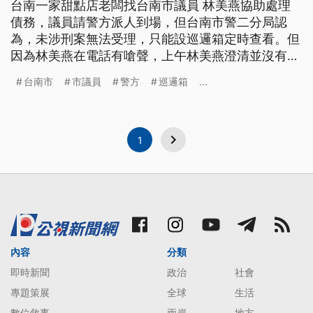
台南一家甜點店老闆找台南市議員 林美燕協助處理
債務，議員請警方派人到場，但台南市警二分局認
為，未涉刑案無法受理，只能設巡邏箱定時查看。但
因為林美燕在電話有嗆聲，上午林美燕澄清並沒有飆
罵，只有要派出所出面去協助。 台南這間糕餅店的
台南市
市議員
警方
巡邏箱
...
業者，因為被協助處理債務的兩名友人，要求索取
「處理費」，而找上台南市議員 林美燕協助，林要
求警方到場協助，不過派出所所長確認為這事屬於民
事糾紛，警方無法受理，傳出議員在電話
1
內容
分類
即時新聞
政治
社會
專題策展
全球
生活
數位敘事
兩岸
地方