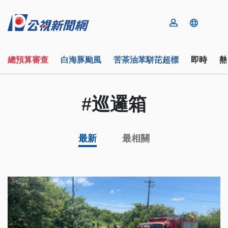
總預算審查
白海豚颱風
苦茶油苯駢芘超標
即時
熱
#巡邏箱
最新
最相關