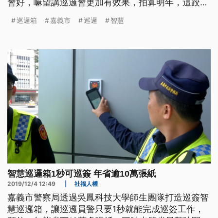
會好，嘛望講巡邏會更加有效果，拍算明年，這跤智
慧型的巡邏箱仔，通嘉義市內攏會鬥到好。 警員拉
巡邏箱
嘉義市
巡邏
智慧
開巡邏箱來簽到，一次至少需要20秒的時間，但是透
過智慧晶片的掃描，時間只要1秒，不但提升警員巡
簽的效率，一年還可以節省10萬5000張的巡邏箱用
紙。 ==嘉義市北門派出
智慧巡邏箱1秒可巡簽 年省逾10萬張紙
2019/12/4 12:49
|
社福人權
嘉義市警察局透過吳鳳科技大學師生團隊打造巡簽智
慧巡邏箱，讓巡邏員警只要1秒就能完成巡簽工作，