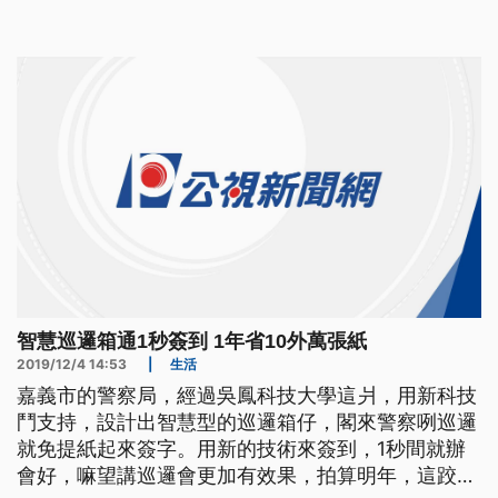
堃上任院長後向保六總隊表示要低調，因此特別在住
家旁設置這個新的巡邏箱，也都有依規定電子巡簽。
至於院長被信件恐嚇，內政部長徐國勇回應警政署有
掌握也已經抓到人。 徐國勇表
智慧巡邏箱通1秒簽到 1年省10外萬張紙
2019/12/4 14:53
|
生活
嘉義市的警察局，經過吳鳳科技大學這爿，用新科技
鬥支持，設計出智慧型的巡邏箱仔，閣來警察咧巡邏
就免提紙起來簽字。用新的技術來簽到，1秒間就辦
會好，嘛望講巡邏會更加有效果，拍算明年，這跤智