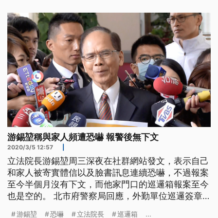
家旁設置這個新的巡邏箱，也都有依規定電子巡簽。
至於院長被信件恐嚇，內政部長徐國勇回應警政署有
掌握也已經抓到人。 徐國勇表
游錫堃稱與家人頻遭恐嚇 報警後無下文
2020/3/5 12:57
|
立法院長游錫堃周三深夜在社群網站發文，表示自己
和家人被寄實體信以及臉書訊息連續恐嚇，不過報案
至今半個月沒有下文，而他家門口的巡邏箱報案至今
也是空的。 北市府警察局回應，外勤單位巡邏簽章
表已在107年10月全面改成電子巡邏簽章，加上游錫
游錫堃
恐嚇
立法院長
巡邏箱
...