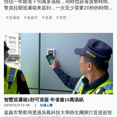
預估一年能省下10萬多張紙，同時也節省員警時間。
警員拉開巡邏箱來簽到，一次至少需要20秒的時間，
但是透過智慧晶片的掃描，時間只要1秒，不但提升
巡邏箱
嘉義市
巡邏
智慧
警員巡簽的效率，一年還可以節省10萬5000張的巡
邏箱用紙。 嘉義市北門派出所副所長蔡忠順表示：
「遇到雨天，那個巡邏簽章表容易淋濕，簽巡上很不
方便。那個紙會糊掉。現
智慧巡邏箱1秒可巡簽 年省逾10萬張紙
2019/12/4 12:49
|
社福人權
嘉義市警察局透過吳鳳科技大學師生團隊打造巡簽智