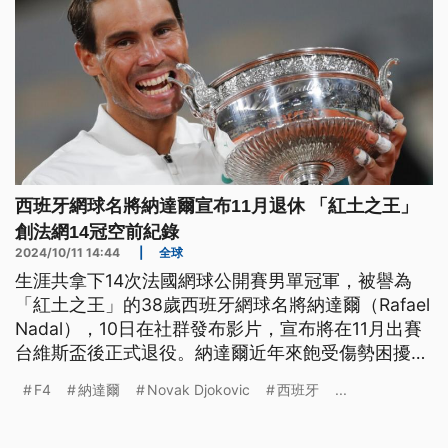
西班牙網球名將納達爾宣布11月退休 「紅土之王」
創法網14冠空前紀錄
2024/10/11 14:44
|
全球
生涯共拿下14次法國網球公開賽男單冠軍，被譽為
「紅土之王」的38歲西班牙網球名將納達爾（Rafael
Nadal），10日在社群發布影片，宣布將在11月出賽
台維斯盃後正式退役。納達爾近年來飽受傷勢困擾，
缺席不少賽事，他坦言這是個困難的決定。同為網壇
F4
納達爾
Novak Djokovic
西班牙
...
3巨頭的費德勒、喬科維奇都紛紛獻上祝福。