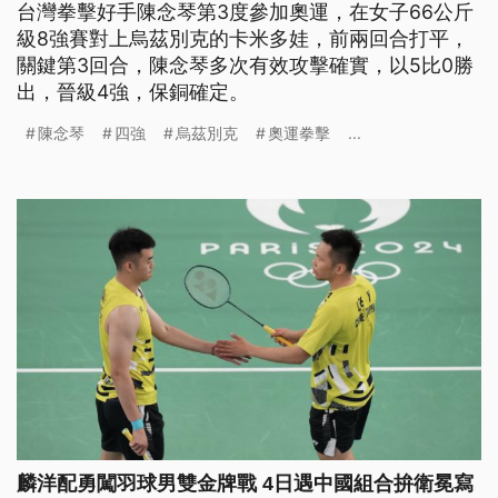
台灣拳擊好手陳念琴第3度參加奧運，在女子66公斤
級8強賽對上烏茲別克的卡米多娃，前兩回合打平，
關鍵第3回合，陳念琴多次有效攻擊確實，以5比0勝
出，晉級4強，保銅確定。
陳念琴
四強
烏茲別克
奧運拳擊
...
麟洋配勇闖羽球男雙金牌戰 4日遇中國組合拚衛冕寫