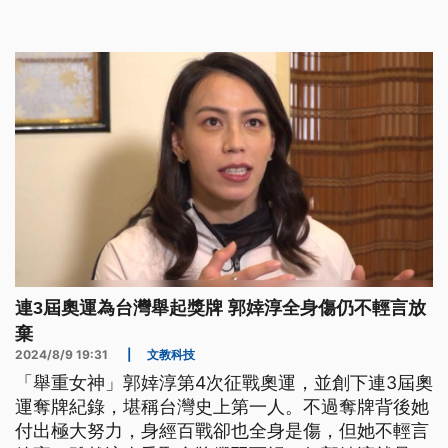
連3屆奧運為台灣舉起獎牌 郭婞淳全身傷仍不輕言放
棄
2024/8/9 19:31
|
文教科技
「舉重女神」郭婞淳第4次征戰奧運，並創下連3屆奧
運奪牌紀錄，堪稱台灣史上第一人。不過奪牌背後她
付出極大努力，身經百戰卻也全身是傷，但她不輕言