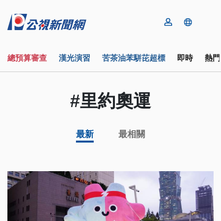
總預算審查
漢光演習
苦茶油苯駢芘超標
即時
熱門
#里約奧運
最新
最相關