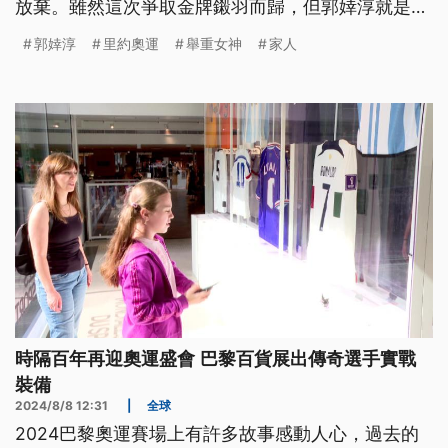
放棄。雖然這次爭取金牌鎩羽而歸，但郭婞淳就是希
望在最後一舉奮力一搏。走過風光也歷經低潮，郭婞
郭婞淳
里約奧運
舉重女神
家人
淳說過，只要還能舉就會繼續舉。
時隔百年再迎奧運盛會 巴黎百貨展出傳奇選手實戰
裝備
2024/8/8 12:31
|
全球
2024巴黎奧運賽場上有許多故事感動人心，過去的