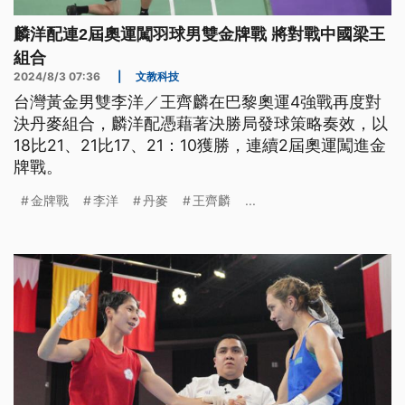
麟洋配連2屆奧運闖羽球男雙金牌戰 將對戰中國梁王
組合
2024/8/3 07:36
|
文教科技
台灣黃金男雙李洋／王齊麟在巴黎奧運4強戰再度對
決丹麥組合，麟洋配憑藉著決勝局發球策略奏效，以
18比21、21比17、21：10獲勝，連續2屆奧運闖進金
牌戰。
金牌戰
李洋
丹麥
王齊麟
...