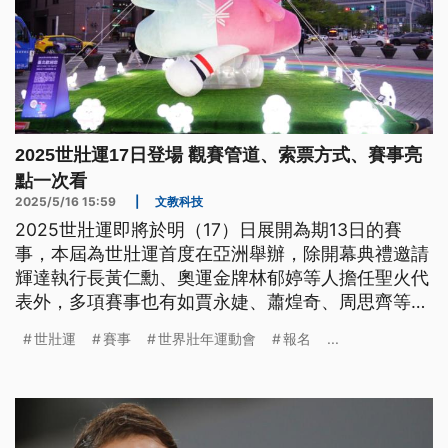
2025世壯運17日登場 觀賽管道、索票方式、賽事亮
點一次看
2025/5/16 15:59
|
文教科技
2025世壯運即將於明（17）日展開為期13日的賽
事，本屆為世壯運首度在亞洲舉辦，除開幕典禮邀請
輝達執行長黃仁勳、奧運金牌林郁婷等人擔任聖火代
表外，多項賽事也有如賈永婕、蕭煌奇、周思齊等名
人參與。本屆賽事有哪些項目？如何索票到場觀賽？
世壯運
賽事
世界壯年運動會
報名
...
若無法到場觀看，又有哪些線上收看管道？