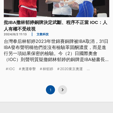
批IBA撤林郁婷銅牌決定武斷、程序不正當 IOC：人
人有權不受歧視
2024/8/2 11:13
|
文教科技
台灣拳后林郁婷2023年世錦賽銅牌被IBA取消，31日
IBA發布聲明稱他們並沒有檢驗睪固酮濃度，而是進
行另一項結果保密的檢驗。今（2）日國際奧會
（IOC）則聲明質疑撤銷林郁婷的銅牌是IBA秘書長
兼執行長個人的武斷決定，董事會事後才通過決定，
IOC
奧運拳擊
林郁婷
2020東京奧運
...
做法有悖良善治理，也強調人人有權不受歧視地從事
體育運動。
1