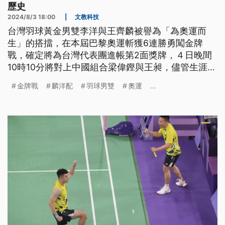
歷史
2024/8/3 18:00
|
文教科技
台灣羽球黃金男雙李洋與王齊麟被譽為「為奧運而
生」的搭擋，在本屆巴黎奧運斬獲6連勝勇闖金牌
戰，確定將為台灣代表團進帳第2面獎牌，４日晚間
10時10分將對上中國組合梁偉鏗與王昶，儘管生涯交
鋒略居下風，麟洋配將力拚奧運羽球男雙賽史上首度
金牌戰
麟洋配
羽球男雙
奧運
...
連霸的紀錄。