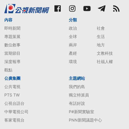
內容
分類
即時新聞
政治
社會
專題策展
全球
生活
數位敘事
兩岸
地方
當期節目
產經
文教科技
深度報導
環境
社福人權
觀點
公廣集團
主題網站
公共電視
我們的島
PTS TW
獨立特派員
公視台語台
有話好說
中華電視公司
P#新聞實驗室
客家電視台
PNN新聞議題中心