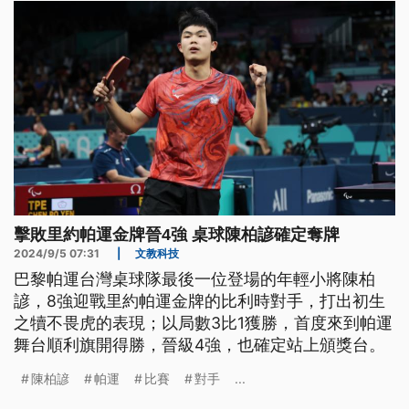
擊敗里約帕運金牌晉4強 桌球陳柏諺確定奪牌
2024/9/5 07:31
|
文教科技
巴黎帕運台灣桌球隊最後一位登場的年輕小將陳柏
諺，8強迎戰里約帕運金牌的比利時對手，打出初生
之犢不畏虎的表現；以局數3比1獲勝，首度來到帕運
舞台順利旗開得勝，晉級4強，也確定站上頒獎台。
陳柏諺
帕運
比賽
對手
...