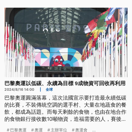
巴黎奧運以低碳、永續為目標 9成物資可回收再利用
2024/8/16 14:00
|
全球
巴黎奧運圓滿落幕，這次法國宣示要打造最永續低碳
的比賽，不裝傳統空調的選手村、大量在地蔬食的餐
飲，都成為話題。而每天剩餘的食物，也由在地合作
的食物銀行接收數10噸物資，造福需要的人，賽後各
場館設備物資，有9成已經有回收再利用的去處。
巴黎奧運
奧運
主辦單位
奧運會
...