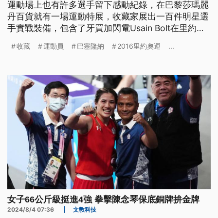
運動場上也有許多選手留下感動紀錄，在巴黎莎瑪麗
丹百貨就有一場運動特展，收藏家展出一百件明星選
手實戰裝備，包含了牙買加閃電Usain Bolt在里約奧
運的金色釘鞋，還有美國夢幻隊Michael Jordan
收藏
運動員
巴塞隆納
2016里約奧運
...
1992年巴塞隆納奧運的球衣。
女子66公斤級挺進4強 拳擊陳念琴保底銅牌拚金牌
2024/8/4 07:36
|
文教科技