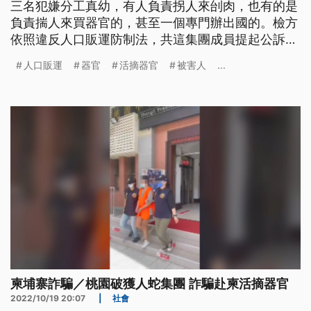
三名犯嫌分工真幼，有人負責拐人來刣肉，也有的是
負責揣人來買器官的，甚至一個專門辦出國的。檢方
依照違反人口販運防制法，共這集團成員提起公訴，
請求法院愛判重刑。
人口販運
器官
活摘器官
被害人
...
柬埔寨詐騙／桃園破獲人蛇集團 詐騙赴柬活摘器官
2022/10/19 20:07
|
社會