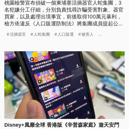
桃園檢警宣布偵破一個柬埔寨活摘器官人蛇集團，3
名犯嫌分工仔細，分別負責找尋詐騙受害對象、器官
買家，以及處理出境事宜，前後取得100萬元暴利，
檢方依違反《人口販運防制法》將集團成員提起公
訴，請求法院從重量刑。
活摘器官
人蛇集團
人口販運
被害人
...
Disney+風靡全球 香港版《辛普森家庭》遊天安門