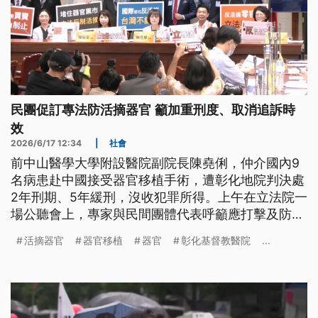
民團促訂專法防活摘器官 籲加重刑度、取消追訴時
效
2026/6/17 12:34
|
社會
前中山醫學大學附設醫院副院長陳堯俐，仲介國內9
名病患赴中國接受器官移植手術，遭彰化地院判決處
2年刑期、5年緩刑，沒收犯罪所得。上午在立法院一
場公聽會上，專家與民間團體代表呼籲應打擊及防制
活摘器官，並且訂定專法。
活摘器官
器官移植
器官
彰化基督教醫院
...