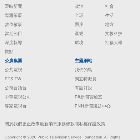
即時新聞
政治
社會
專題策展
全球
生活
數位敘事
兩岸
地方
當期節目
產經
文教科技
深度報導
環境
社福人權
觀點
公廣集團
主題網站
公共電視
我們的島
PTS TW
獨立特派員
公視台語台
有話好說
中華電視公司
P#新聞實驗室
客家電視台
PNN新聞議題中心
關於我們
更正啟事
最新消息
服務條款
隱私權保護政策
Copyright © 2020 Public Television Service Foundation. All Rights