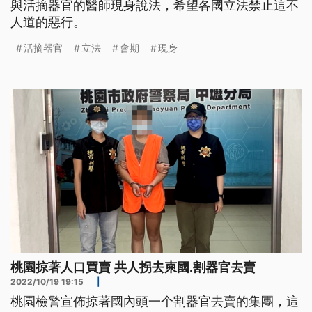
與活摘器官的醫師現身說法，希望各國立法禁止這不
人道的惡行。
活摘器官
立法
會期
現身
桃園掠著人口買賣 共人拐去柬國.割器官去賣
2022/10/19 19:15
|
桃園檢警宣佈掠著國內頭一个割器官去賣的集團，這