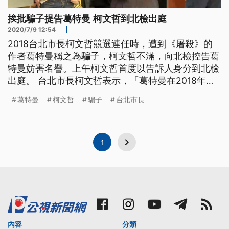
挨批騙子提告葛特曼 柯文哲到北檢出庭
2020/7/9 12:54
|
2018台北市長柯文哲競選連任時，遭到《屠殺》的
作者葛特曼稱之為騙子，柯文哲不滿，向北檢控告葛
特曼妨害名譽。上午柯文哲首度以告訴人身分到北檢
出庭。 台北市長柯文哲表示，「葛特曼在2018年出
中譯本時，竟然蓄意先出跟我有關的第九章，並且也
葛特曼
柯文哲
騙子
台北市長
未對內容做任何的修正，此外還到台灣來開新書發表
會，對我有不實的指控，這是對我的汙辱，也是對台
灣醫界的汙辱。既然葛特曼站在台灣的土地上胡亂指
控、栽贓，我也向檢察官提出
1
內容
分類