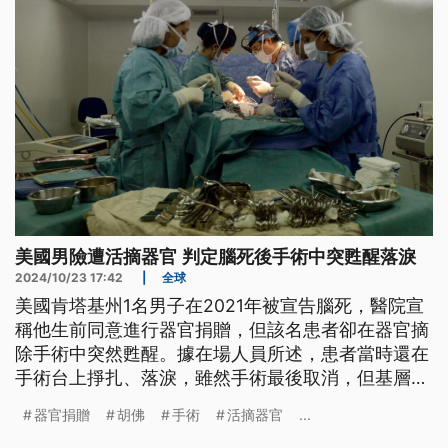
美國男險遭活摘器官 判定腦死後手術中突甦醒落淚
2024/10/23 17:42
|
全球
美國肯塔基州1名男子在2021年被宣告腦死，醫院宣
稱他生前同意進行器官捐贈，但該名患者卻在器官摘
除手術中突然甦醒。據在場人員所述，患者當時還在
手術台上掙扎、落淚，雖然手術最後取消，但基層疑
似一度被施壓要求繼續手術。在案情遭到器捐機構員
器官捐贈
胡佛
手術
活摘器官
...
工披露後，美國眾議院今（2024）年9月已召開聽證