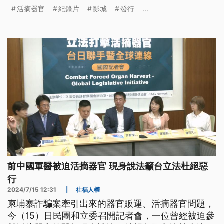
加強巡邏，同時也調查IP位置，初步研判是境外網軍
活摘器官
紀錄片
影城
發行
...
慣用的滋擾手段。
前中國軍醫被迫活摘器官 現身說法籲台立法杜絕惡
行
2024/7/15 12:31
|
社福人權
柬埔寨詐騙案牽引出來的器官販運、活摘器官問題，
今（15）日民團和立委召開記者會，一位曾經被迫參