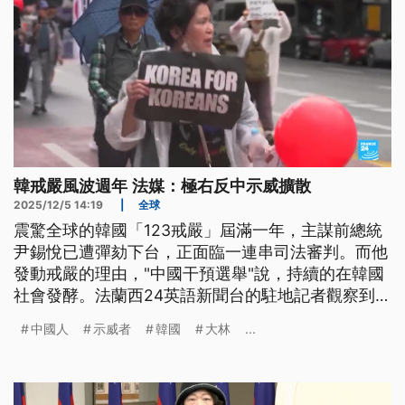
韓戒嚴風波週年 法媒：極右反中示威擴散
2025/12/5 14:19
|
全球
震驚全球的韓國「123戒嚴」屆滿一年，主謀前總統
尹錫悅已遭彈劾下台，正面臨一連串司法審判。而他
發動戒嚴的理由，"中國干預選舉"說，持續的在韓國
社會發酵。法蘭西24英語新聞台的駐地記者觀察到，
現在極右派團體的反中活動規模，越來越大，所散布
中國人
示威者
韓國
大林
...
的辱罵與歧視性語言，從網路擴散到現實生活、職
場，甚至還演變為暴力攻擊，讓當地華僑都感到惶惶
不安。