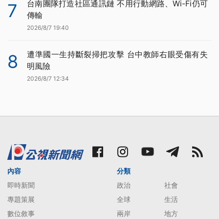
台南團隊打造社區通訊鏈 不用行動網路、Wi-Fi仍可
7
傳輸
2026/8/7 19:40
遭準國一生持斷裂掃把攻擊 台中教師右眼受傷有失
8
明風險
2026/8/7 12:34
內容
分類
即時新聞
政治
社會
專題策展
全球
生活
數位敘事
兩岸
地方