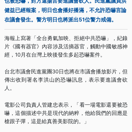
也被恐嚇，對方還揚言要進議會砍人。民進黨議員洪
健益已經報案，明日也會播好播滿，不允許恐嚇言論
在議會發生。警方明日也將派出51位警力戒備。
海報上寫著「全台勇氣加映、拒絕中共恐嚇」，紀錄
片《國有器官》內容涉及活摘器官，觸動中國敏感神
經，10月在台灣上映後發生多起恐嚇案件。
台北市議會民進黨團30日也將在市議會播放影片，但
傳出收到署名李洪山的恐嚇訊息，表示要進議會砍
人。
電影公司負責人管建忠表示，「看一場電影還要被恐
嚇，這個描述中共是現代的納粹，他給我們的回應是
槍跟子彈，這是給真善美影院的。」