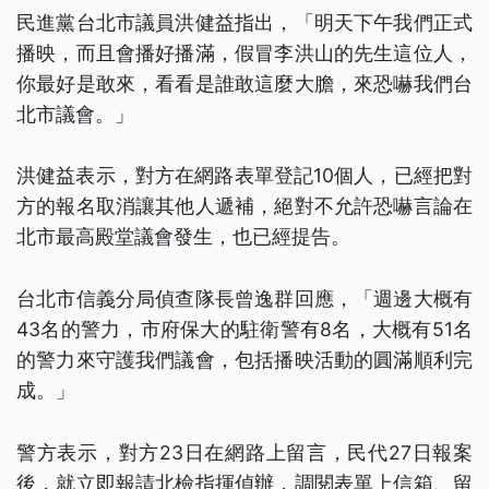
民進黨台北市議員洪健益指出，「明天下午我們正式
播映，而且會播好播滿，假冒李洪山的先生這位人，
你最好是敢來，看看是誰敢這麼大膽，來恐嚇我們台
北市議會。」
洪健益表示，對方在網路表單登記10個人，已經把對
方的報名取消讓其他人遞補，絕對不允許恐嚇言論在
北市最高殿堂議會發生，也已經提告。
台北市信義分局偵查隊長曾逸群回應，「週邊大概有
43名的警力，市府保大的駐衛警有8名，大概有51名
的警力來守護我們議會，包括播映活動的圓滿順利完
成。」
警方表示，對方23日在網路上留言，民代27日報案
後，就立即報請北檢指揮偵辦，調閱表單上信箱、留