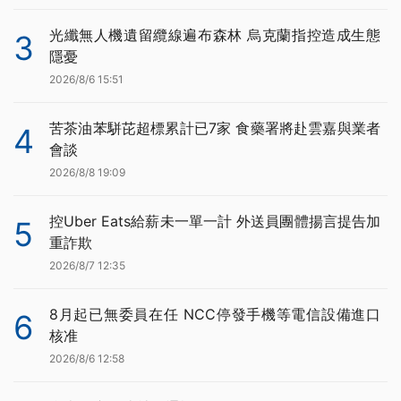
光纖無人機遺留纜線遍布森林 烏克蘭指控造成生態
3
隱憂
2026/8/6 15:51
苦茶油苯駢芘超標累計已7家 食藥署將赴雲嘉與業者
4
會談
2026/8/8 19:09
控Uber Eats給薪未一單一計 外送員團體揚言提告加
5
重詐欺
2026/8/7 12:35
8月起已無委員在任 NCC停發手機等電信設備進口
6
核准
2026/8/6 12:58