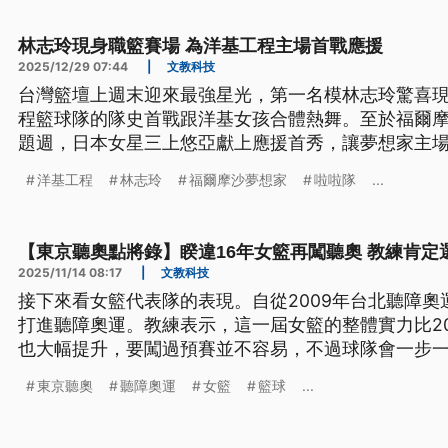
林志玲現身職籃賽場 為洋基工程主場首戰應援
2025/12/29 07:44
|
文教科技
台灣籃壇上週末迎來最強星光，第一名模林志玲驚喜
程籃球隊的隊史首戰跟洋基女孩合體熱舞。至於福爾
題週，日本女星三上悠亞獻上應援首秀，讓夢想家主
破新台幣620萬。
洋基工程
林志玲
福爾摩沙夢想家
啦啦隊
...
【東京聽奧點將錄】睽違16年女籃再闖聽奧 教練肯定
2025/11/14 08:17
|
文教科技
接下來看女籃代表隊的表現。自從2009年台北聽障奧
打進聽障奧運。教練表示，這一屆女籃的整體實力比2
也大幅提升，要闖過預賽並不容易，不過球隊會一步
東京聽奧
聽障奧運
女籃
籃球
...