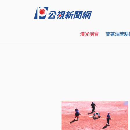
漢光演習
苦茶油苯駢