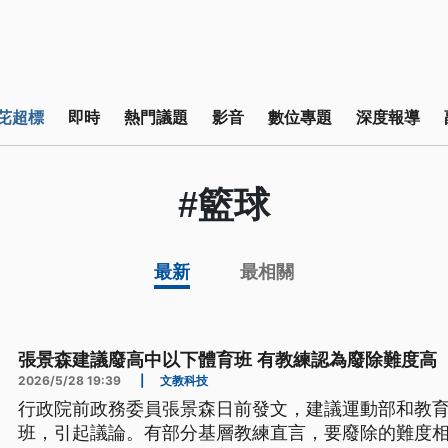
芘超標
即時
熱門議題
影音
數位專題
深度報導
#籃球
最新
最相關
張景森建議廢高中以下體育班 有教練認為廢除難度高
2026/5/28 19:39
|
文教科技
行政院前政務委員張景森日前發文，建議運動部和教
班，引起議論。有部分基層教練直言，要廢除的難度