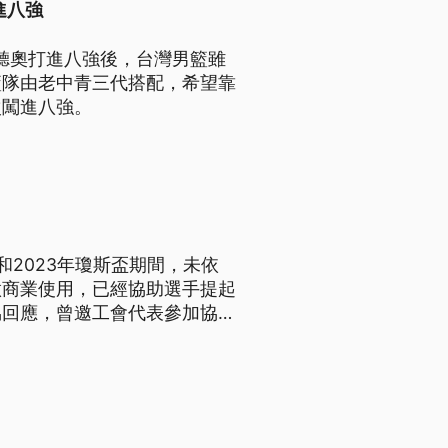
進八強
北聽奧打進八強後，台灣男籃雖
籃隊由老中青三代搭配，希望靠
次闖進八強。
年和2023年瓊斯盃期間，未依
做商業使用，已經協助選手提起
協回應，曾邀工會代表參加協會
繼續溝通，也會把這次視為「非