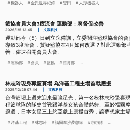
機器人
金氏世界紀錄
豐田
人形機器人
籃協會員大會3度流會 運動部：將督促改善
2026/1/5 12:45
|
文教科技
運動部今（5）日到立院備詢，立委關注籃球協會的會
導致3度流會，質疑籃協在4月如何改選？對此運動部
善，儘速召開會員大會。
運動部
會員
籃協
體育部
...
林志玲現身職籃賽場 為洋基工程主場首戰應援
2025/12/29 07:44
|
文教科技
台灣籃壇上週末迎來最強星光，第一名模林志玲驚喜
程籃球隊的隊史首戰跟洋基女孩合體熱舞。至於福爾
題週，日本女星三上悠亞獻上應援首秀，讓夢想家主
破新台幣620萬。
洋基工程
林志玲
福爾摩沙夢想家
啦啦隊
...