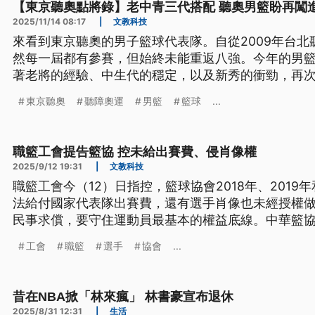
【東京聽奧點將錄】老中青三代搭配 聽奧男籃盼再闖
2025/11/14 08:17
|
文教科技
來看到東京聽奧的男子籃球代表隊。自從2009年台
然每一屆都有參賽，但始終未能重返八強。今年的男
著老將的經驗、中生代的穩定，以及新秀的衝勁，再
東京聽奧
聽障奧運
男籃
籃球
...
職籃工會提告籃協 控未給出賽費、侵肖像權
2025/9/12 19:31
|
文教科技
職籃工會今（12）日指控，籃球協會2018年、2019
法給付國家代表隊出賽費，還有選手肖像也未經授權
民事求償，要守住運動員最基本的權益底線。中華籃
理事會討論出賽費，不過工會代表因故沒出席，會再
工會
職籃
選手
協會
...
敵意的訴訟」。
昔在NBA掀「林來瘋」 林書豪宣布退休
2025/8/31 12:31
|
生活