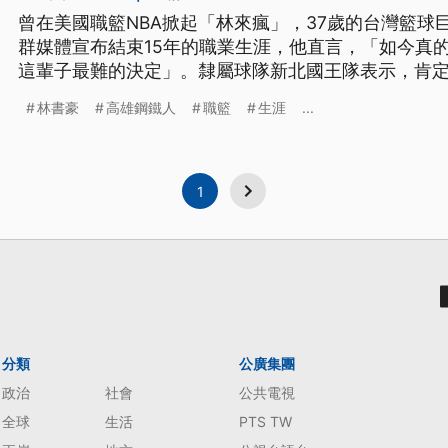
曾在美國職籃NBA掀起「林來瘋」，37歲的台灣籃球
群媒體宣布結束15年的職業生涯，他直言，「如今真
這輩子最難的決定」。隸屬球隊新北國王隊表示，肯
私精神，深深影響團隊文化。
林書豪
高雄鋼鐵人
職籃
生涯
...
1
分類
公廣集團
政治
社會
公共電視
全球
生活
PTS TW