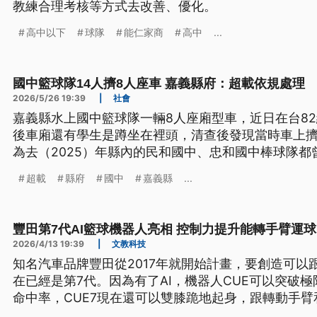
教練合理考核等方式去改善、優化。
高中以下
球隊
能仁家商
高中
...
國中籃球隊14人擠8人座車 嘉義縣府：超載依規處理
2026/5/26 19:39
|
社會
嘉義縣水上國中籃球隊一輛8人座廂型車，近日在台8
後車廂還有學生是蹲坐在裡頭，清查後發現當時車上擠
為去（2025）年縣內的民和國中、忠和國中棒球隊
受傷，質疑學校、縣府輕忽校隊接送安全，縣府回應
超載
縣府
國中
嘉義縣
...
要求學校提出詳細報告並究責。
豐田第7代AI籃球機器人亮相 控制力提升能轉手臂運球
2026/4/13 19:39
|
文教科技
知名汽車品牌豐田從2017年就開始計畫，要創造可以
在已經是第7代。因為有了AI，機器人CUE可以突破
命中率，CUE7現在還可以雙膝跪地起身，跟轉動手臂
球機器人將在豐田的球隊「東京電擊」的中場表演亮