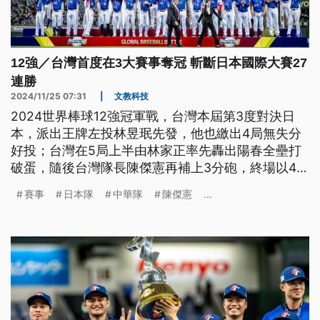
12強／台灣首度在3大賽事奪冠 斬斷日本國際大賽27
連勝
2024/11/25 07:31
|
文教科技
2024世界棒球12強冠軍戰，台灣本屆第3度對決日
本，派出王牌左投林昱珉先發，他也繳出4局無失分
好投；台灣在5局上半由林家正率先轟出陽春全壘打
破蛋，隨後台灣隊長陳傑憲再補上3分砲，終場以4比
0完封日本，史上首度在3大賽事奪冠。
賽事
日本隊
中華隊
陳傑憲
...