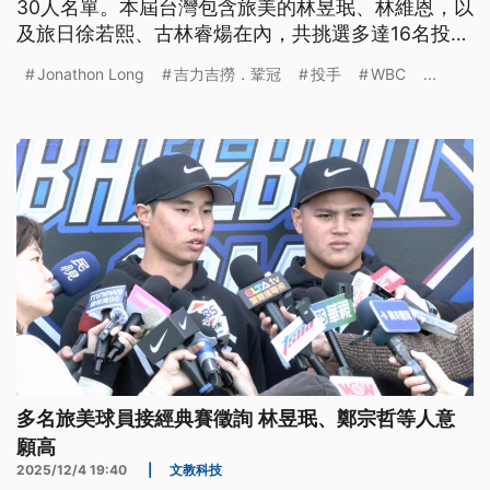
30人名單。本屆台灣包含旅美的林昱珉、林維恩，以
及旅日徐若熙、古林睿煬在內，共挑選多達16名投
手；野手方面除由隊長陳傑憲再度領銜外，台美混血
Jonathon Long
吉力吉撈．鞏冠
投手
WBC
...
的Jonathon Long、Stuart Fairchild也將首度披上台
灣戰袍出賽。
多名旅美球員接經典賽徵詢 林昱珉、鄭宗哲等人意
願高
2025/12/4 19:40
|
文教科技