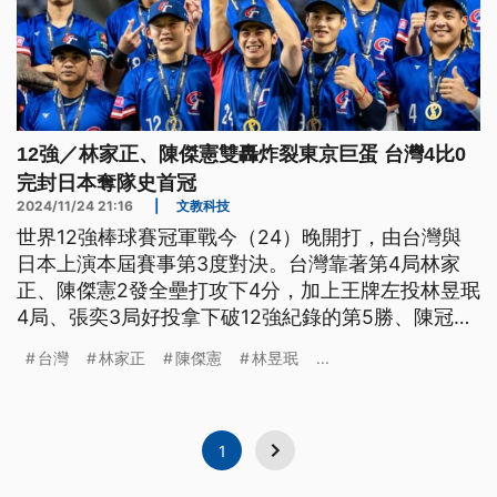
12強／林家正、陳傑憲雙轟炸裂東京巨蛋 台灣4比0
完封日本奪隊史首冠
2024/11/24 21:16
|
文教科技
世界12強棒球賽冠軍戰今（24）晚開打，由台灣與
日本上演本屆賽事第3度對決。台灣靠著第4局林家
正、陳傑憲2發全壘打攻下4分，加上王牌左投林昱珉
4局、張奕3局好投拿下破12強紀錄的第5勝、陳冠宇
與林凱威接力無失分好投壓制，全隊以4比0擊敗尋求
台灣
林家正
陳傑憲
林昱珉
...
衛冕的日本隊，奪下台灣史上首座冠軍金盃，也中斷
日本武士在國際賽事的27連勝。
1