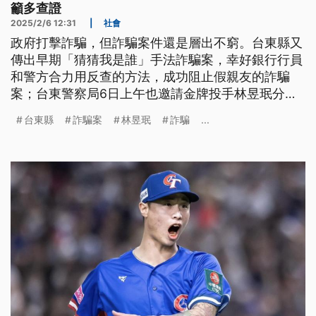
籲多查證
2025/2/6 12:31
|
社會
政府打擊詐騙，但詐騙案件還是層出不窮。台東縣又
傳出早期「猜猜我是誰」手法詐騙案，幸好銀行行員
和警方合力用反查的方法，成功阻止假親友的詐騙
案；台東警察局6日上午也邀請金牌投手林昱珉分享
詐騙案例，呼籲民眾面對變化萬千的詐騙案要提高警
台東縣
詐騙案
林昱珉
詐騙
...
覺，多多查證。