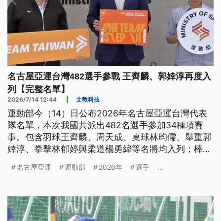
名古屋亞運台灣482選手參戰 王齊麟、郭婞淳再度入
列【完整名單】
2026/7/14 12:44
|
文教科技
運動部今（14）日公布2026年名古屋亞運台灣代表
隊名單，本次我國共派出482名選手參加34種項賽
事。包含羽球王齊麟、周天成、桌球林昀儒、舉重郭
婞淳、拳擊林郁婷與柔道楊勇緯等名將均入列；棒球
則納入鄭宗哲、徐若熙、古林睿煬等多名旅外選手，
名古屋亞運
運動部
2026年
選手
...
不過能否順利出賽仍待棒協與球團進行溝通。