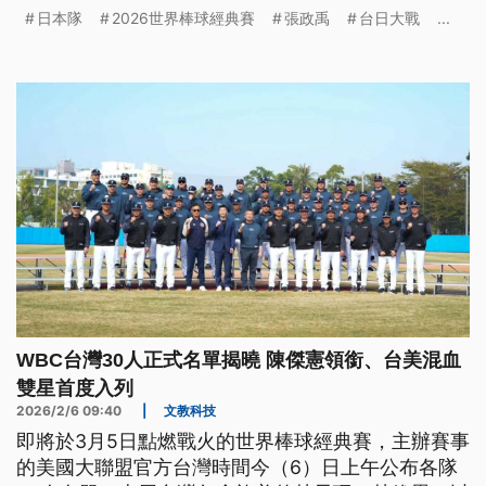
強投山本由伸掛帥先發。不過中華隊旅美好手李灝宇
日本隊
2026世界棒球經典賽
張政禹
台日大戰
...
昨傳出身體不適，醫院MRI檢查後隊醫初步認為無
礙，老虎球團為求保險起見，希望持續觀察，決定讓
李灝宇因傷退出經典賽，因此內野手將由張政禹進行
遞補。
WBC台灣30人正式名單揭曉 陳傑憲領銜、台美混血
雙星首度入列
2026/2/6 09:40
|
文教科技
即將於3月5日點燃戰火的世界棒球經典賽，主辦賽事
的美國大聯盟官方台灣時間今（6）日上午公布各隊