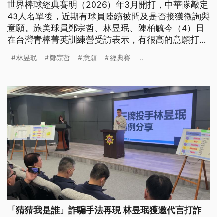
世界棒球經典賽明（2026）年3月開打，中華隊敲定
43人名單後，近期有球員陸續被問及是否接獲徵詢與
意願。旅美球員鄭宗哲、林昱珉、陳柏毓今（4）日
在台灣青棒菁英訓練營受訪表示，有很高的意願打經
典賽。
林昱珉
鄭宗哲
意願
經典賽
...
「猜猜我是誰」詐騙手法再現 林昱珉獲邀代言打詐