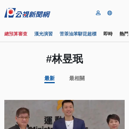
總預算審查
漢光演習
苦茶油苯駢芘超標
即時
熱門
#林昱珉
最新
最相關