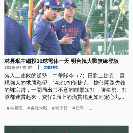
林昱珉中繼投30球需休一天 明台韓大戰無緣登板
2026/3/7 19:07
|
文教科技
落入二連敗的逆勢，中華隊今（7）日對上捷克，展
現強大的求勝慾望，14比0扣倒捷克。擔任開路先鋒
的鄭宗哲，一開局出其不意的觸擊短打，讓氣勢、打
擊都連貫起來，費仔2局上的滿貫砲更如同定心丸，
團隊拿下關鍵一勝，明（8）日還要全力以赴迎戰韓
林昱珉
台韓大戰
鄭宗哲
投手
...
國隊。這場台捷大戰，行政院長卓榮泰也低調親赴現
場，幫台灣選手加油，由於是台日斷交54年來，第一
次有現任行政院長赴日，格外引起關注。