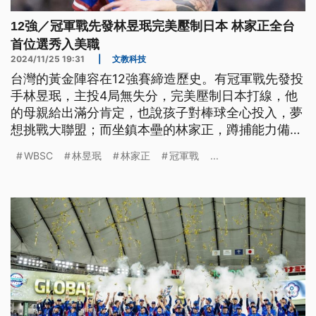
12強／冠軍戰先發林昱珉完美壓制日本 林家正全台
首位選秀入美職
2024/11/25 19:31
|
文教科技
台灣的黃金陣容在12強賽締造歷史。有冠軍戰先發投
手林昱珉，主投4局無失分，完美壓制日本打線，他
的母親給出滿分肯定，也說孩子對棒球全心投入，夢
想挑戰大聯盟；而坐鎮本壘的林家正，蹲捕能力備受
肯定，配球、引導也有一套，還是全台第一位，透過
WBSC
林昱珉
林家正
冠軍戰
...
選秀會進入美職的球員。