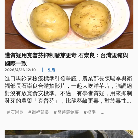
遭質疑用克普芬抑制發芽更毒 石崇良：台灣規範與
國際一致
2026/4/26 12:10
|
生活
進口馬鈴薯檢疫標準引發爭議，農業部長陳駿季與衛
福部長石崇良合體拍影片，一起大吃洋芋片，強調絕
對沒有放寬食安標準。不過，有學者質疑，用來抑制
發芽的農藥「克普芬」，比龍葵鹼更毒，對於毒性的
疑慮，石崇良回應，台灣的規範比照國際標準。
石崇良
衛福部長
發芽馬鈴薯
標準
...