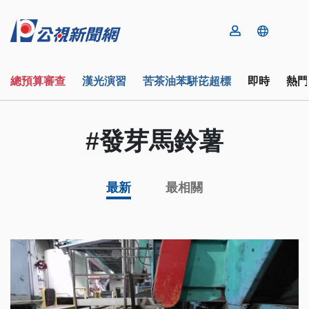
總預算審查
漢光演習
苦茶油苯駢芘超標
即時
熱門
#發芽馬鈴薯
最新
最相關