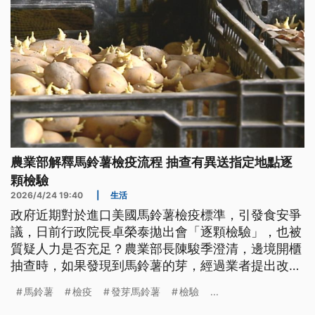
農業部解釋馬鈴薯檢疫流程 抽查有異送指定地點逐
顆檢驗
2026/4/24 19:40
|
生活
政府近期對於進口美國馬鈴薯檢疫標準，引發食安爭
議，日前行政院長卓榮泰拋出會「逐顆檢驗」，也被
質疑人力是否充足？農業部長陳駿季澄清，邊境開櫃
抽查時，如果發現到馬鈴薯的芽，經過業者提出改善
計畫書，就會拉到指定加工廠、指定地點，由檢疫人
馬鈴薯
檢疫
發芽馬鈴薯
檢驗
...
員監督，業者派人用輸送帶的方式「逐顆檢驗」。