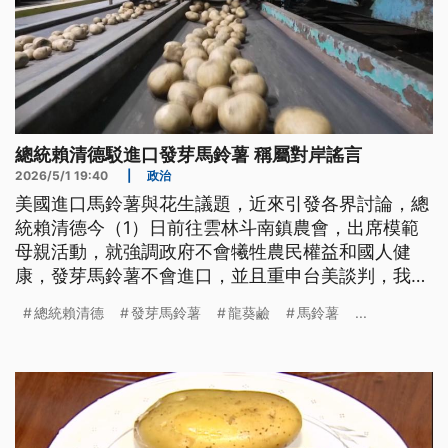
總統賴清德駁進口發芽馬鈴薯 稱屬對岸謠言
2026/5/1 19:40
|
政治
美國進口馬鈴薯與花生議題，近來引發各界討論，總
統賴清德今（1）日前往雲林斗南鎮農會，出席模範
母親活動，就強調政府不會犧牲農民權益和國人健
康，發芽馬鈴薯不會進口，並且重申台美談判，我們
談的結果比日韓還好。
總統賴清德
發芽馬鈴薯
龍葵鹼
馬鈴薯
...