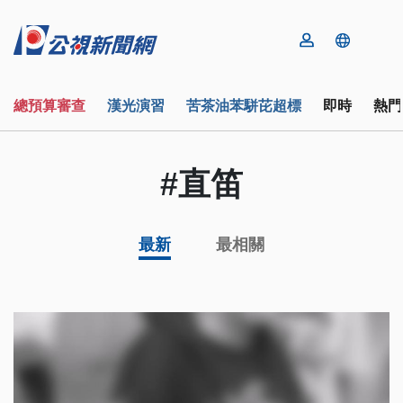
總預算審查
漢光演習
苦茶油苯駢芘超標
即時
熱門
#直笛
最新
最相關