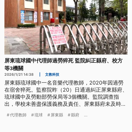
屏東琉球國中代理師過勞猝死 監院糾正縣府、校方
等3機關
2026/1/21 14:38
|
文教科技
屏東縣琉球國中一名音樂代理教師，2020年因過勞
在宿舍猝死。監察院昨（20）日通過糾正屏東縣府、
琉球國中及勞動部勞保局等3個機關。監院調查指
出，學校未善盡保護義務及責任、屏東縣府未及時深
入調查、勞動部則未落實職業災害保險給付審查職
代理教師
琉球
屏東縣
縣府
...
責，嚴重損害家屬權益。