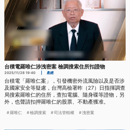
台積電羅唯仁涉洩密案 檢調搜索住所扣證物
2025/11/28 19:40
|
產經
台積電「羅唯仁案」，引發機密外流風險以及是否涉
及國家安全等疑慮，台灣高檢署昨（27）日指揮調查
局搜索羅唯仁的住所，查扣電腦、隨身碟等證物，另
外，也聲請扣押羅唯仁的股票、不動產獲准。
羅唯仁
檢調搜索
司法管轄權
洩密案