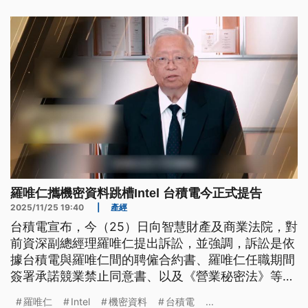
案是一件涉及跨國管轄，難度很高的智財權案例，將
考驗台灣在智財權跨國處理的司法實務運作。
羅唯仁攜機密資料跳槽Intel 台積電今正式提告
2025/11/25 19:40
|
產經
台積電宣布，今（25）日向智慧財產及商業法院，對
前資深副總經理羅唯仁提出訴訟，並強調，訴訟是依
據台積電與羅唯仁間的聘僱合約書、羅唯仁任職期間
簽署承諾競業禁止同意書、以及《營業秘密法》等規
定為請求。
羅唯仁
Intel
機密資料
台積電
...