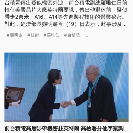
台積電傳出疑似機密外洩，前台積電副總羅唯仁日前
轉任美國晶片大廠英特爾要職，傳出他退休前，疑似
帶走2奈米、A16、A14等先進製程技術的營業秘密。
對此，經濟部長龔明鑫今（19）日表示，此事涉及三
個層次，包括國安議題、整體產業利益以及個別廠商
龔明鑫
技術
羅唯仁
台積電
...
損失。高檢署則已經主動分他字案，蒐證釐清是否涉
及違反《營業祕密法》及《國安法》。
前台積電高層涉帶機密赴英特爾 高檢署分他字案調