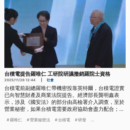
台積電提告羅唯仁 工研院研議撤銷羅院士資格
2025/11/26 12:44
|
社會
台積電前副總羅唯仁帶機密投靠英特爾，台積電證實
已向智慧財產及商業法院提告。經濟部長龔明鑫表
示，涉及《國安法》的部分由高檢署介入調查，至於
營業秘密，如果台積電需要政府協助會盡力配合；並
證實工研院也啟動研議撤銷羅唯仁的院士資格流程。
羅唯仁
營業秘密法
台積電
研發
...
和碩董事長童子賢今（26）日指出，在科技業工作不
該違反職業道德，這是不能觸碰的禁忌，而羅唯仁個