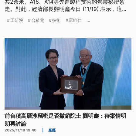
共2奈米、A16、A14等先進製程技術的營業祕密紮
走。對此，經濟部長龔明鑫今日 (11/19) 表示，這層
代誌牽涉3个方面，包括國安議題、整體產業利益，
工研院
台積電
技術
羅唯仁
...
閣有孤一間廠商的損失。目前，高檢署已經主動分
「他字案」調查，欲揣證據來理清敢有違反營業祕密
法和國安法。（新聞標題、導言為台語文）
前台積高層涉竊密是否撤銷院士 龔明鑫：待案情明
朗再討論
2025/11/19 19:40
|
產經