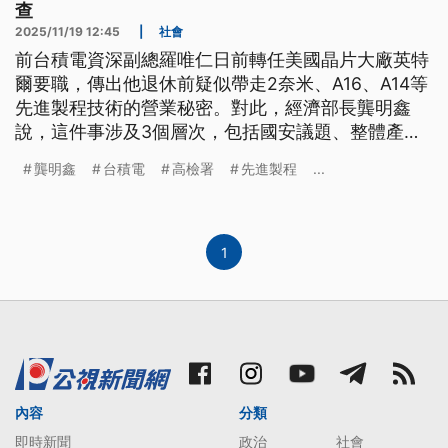
查
2025/11/19 12:45
|
社會
前台積電資深副總羅唯仁日前轉任美國晶片大廠英特
爾要職，傳出他退休前疑似帶走2奈米、A16、A14等
先進製程技術的營業秘密。對此，經濟部長龔明鑫
說，這件事涉及3個層次，包括國安議題、整體產業
利益還有個別廠商損失。高檢署目前已經主動分他字
龔明鑫
台積電
高檢署
先進製程
...
案，蒐證釐清是否涉及違反《營業秘密法》以及《國
安法》。
1
內容
分類
即時新聞
政治
社會