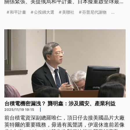
關係緊張、美提俄烏和平計畫、日本擬重啟全球最大
核電廠。
和平計畫
公投綁大選
美聯社
芬普尼代謝物
...
台積電機密漏洩？ 龔明鑫：涉及國安、產業利益
2025/11/19 19:15
|
前台積電資深副總羅唯仁，頂日仔去接美國晶片大廠
英特爾的重要職務，毋過有風聲講，伊退休進前若像