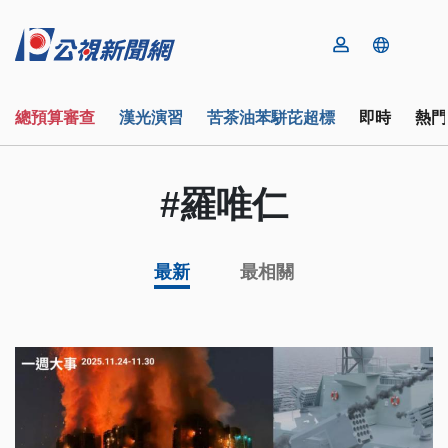
總預算審查
漢光演習
苦茶油苯駢芘超標
即時
熱門
#羅唯仁
最新
最相關