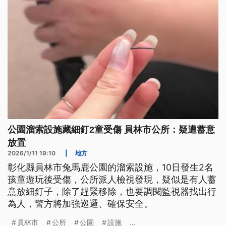
公園溜索設施藏細釘2童受傷 員林市公所：疑遭蓄意
放置
2026/1/11 19:10
|
地方
彰化縣員林市兔馬鹿公園的溜索設施，10日發生2名
孩童遊玩後受傷，公所派人檢視發現，疑似是有人蓄
意放細釘子，除了趕緊移除，也要調閱監視器找出行
為人，警方將加強巡邏、確保安全。
員林市
公所
公園
設施
...