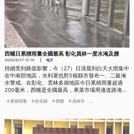
西螺日累積雨量全國最高 彰化員林一度水淹及腰
2026/6/27 12:10
|
地方
持續受到鋒面影響，今（27）日清晨到白天大雨集中
在中南部地區，水利署也對5個縣市發布一、二級淹
水警戒。在彰化、雲林多個地區今日累積雨量超過
200毫米，西螺是全國最高，果菜市場周邊道路淹水
嚴重。而員林市的信義巷則一度水淹及腰，住戶得搭
累積雨量
彰化縣
西螺
員林市
...
乘橡皮艇撤離；另外在台中和南投也都有傳出災情。