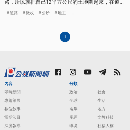
路，所以就把自己12平方公尺的土地圍起來，在道路
兩排放酥油燈，引發議論。公所則澄清，主要是因為
道路
徵收
公所
地主
...
經費不足，暫時無法徵收。
1
內容
分類
即時新聞
政治
社會
專題策展
全球
生活
數位敘事
兩岸
地方
當期節目
產經
文教科技
深度報導
環境
社福人權