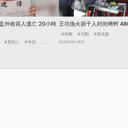
監外收容人逃亡 20小時
王功漁火節千人封街烤蚵 48
秒殺
活動
彰化縣
受刑人
申請
...
2023/7/15 19:31