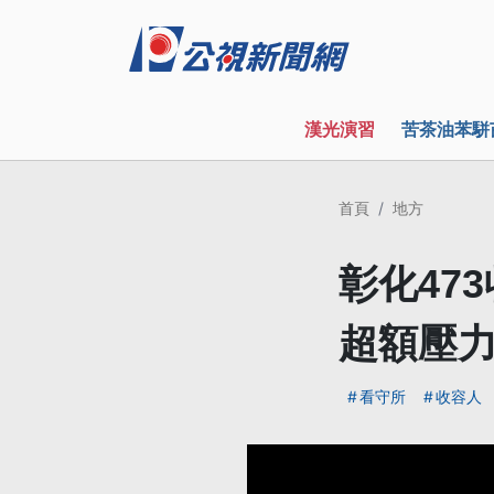
漢光演習
苦茶油苯駢
首頁
地方
彰化47
超額壓
看守所
收容人