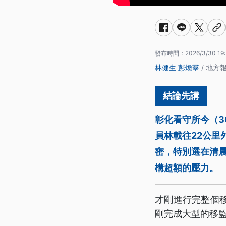
發布時間：
2026/3/30 19
林健生
彭煥羣
/ 地方
彰化看守所今（3
員林載往22公
密，特別選在清
構超額的壓力。
才剛進行完整個
剛完成大型的移監