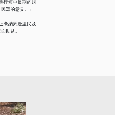
進行短中長期的規
方民眾的意見。」
正廣納周邊里民及
正面助益。