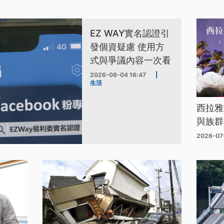
EZ WAY實名認證引
發個資疑慮 使用方
式與爭議內容一次看
2026-08-04 16:47
|
生活
西拉雅
與族群
2026-07