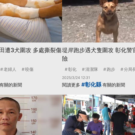
田遭3犬圍攻 多處撕裂傷
堤岸跑步遇犬隻圍攻 彰化警
險
老婦人
咬傷
彰化
清潔隊
跑步
分局
2025/3/24 12:31
#彰化縣
有關的新聞
閱讀更多
有關的新聞