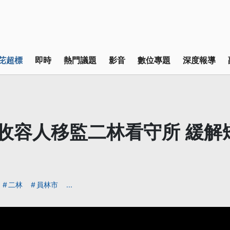
芘超標
即時
熱門議題
影音
數位專題
深度報導
3收容人移監二林看守所 緩解
力
二林
員林市
...