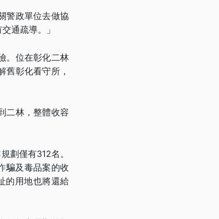
關警政單位去做協
有交通疏導。」
險。位在彰化二林
解舊彰化看守所，
到二林，整體收容
規劃僅有312名。
詐騙及毒品案的收
址的用地也將還給