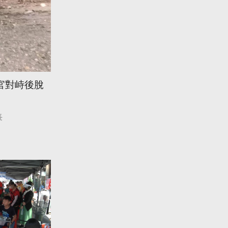
官對峙後脫
長