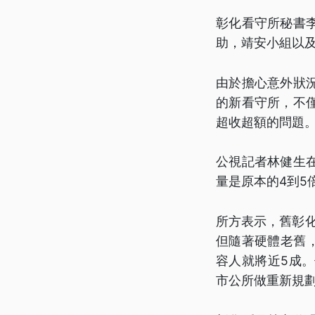
彰化看守所秘書
助，靖安小組以
由於擔心意外狀
的新看守所，不
超收超額的問題
公視記者林健生
量是原本的4到5
所方表示，舊彰化
但隨著硬體老舊
容人就將近5成
市公所做重新規