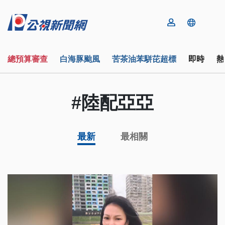
總預算審查
白海豚颱風
苦茶油苯駢芘超標
即時
熱
#陸配亞亞
最新
最相關