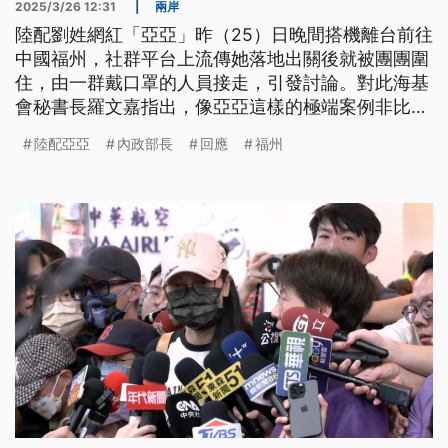
2025/3/26 12:31
|
兩岸
陸配劉姓網紅「亞亞」昨（25）日晚間搭機離台前往
中國福州，社群平台上流傳她落地出關後就被團團圍
住，由一群戴口罩的人員接走，引發討論。對此海基
會秘書長羅文嘉指出，像亞亞這樣的極端案例非比尋
常，不排除涉及統戰任務；但也強調台灣有36萬名陸
陸配亞亞
內政部長
回應
福州
配，不要因為少數就對其他人貼標籤或歧視。