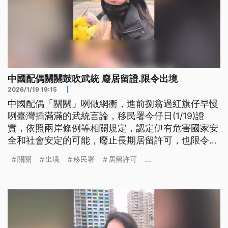
中國配偶關關鼓吹武統 廢居留證.限令出境
2026/1/19 19:15
|
中國配偶「關關」咧做網衝，進前捌翕過紅旗仔早慢
咧臺灣插滿滿的武統言論，移民署今仔日(1/19)證
實，依照兩岸條例等相關規定，認定伊有危害國家安
全和社會安定的可能，廢止長期居留許可，也限令出
境。啊若關關離境進前閣講，希望較早統一。 （新
關關
出境
移民署
居留許可
...
聞標題、導言為台語文）