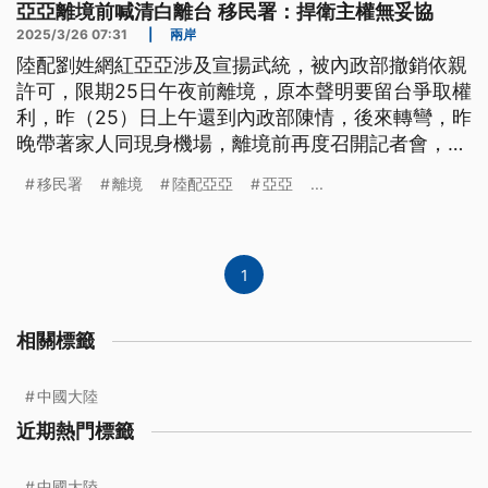
亞亞離境前喊清白離台 移民署：捍衛主權無妥協
2025/3/26 07:31
|
兩岸
陸配劉姓網紅亞亞涉及宣揚武統，被內政部撤銷依親
許可，限期25日午夜前離境，原本聲明要留台爭取權
利，昨（25）日上午還到內政部陳情，後來轉彎，昨
晚帶著家人同現身機場，離境前再度召開記者會，喊
話要清清白白離開台灣。對此，移民署也再度重申，
移民署
離境
陸配亞亞
亞亞
...
捍衛國家主權沒有妥協空間，之後也會針對其他個案
調查。
1
相關標籤
中國大陸
近期熱門標籤
中國大陸