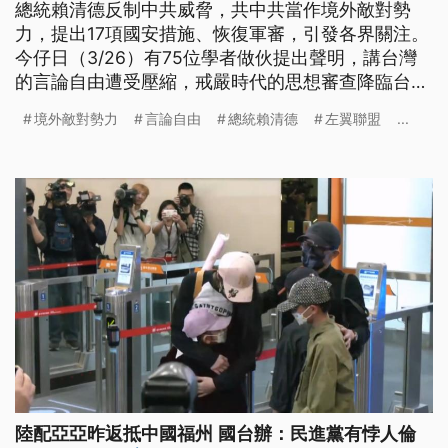
總統賴清德反制中共威脅，共中共當作境外敵對勢
力，提出17項國安措施、恢復軍審，引發各界關注。
今仔日（3/26）有75位學者做伙提出聲明，講台灣
的言論自由遭受壓縮，戒嚴時代的思想審查降臨台
灣，呼籲賴政府趕緊踏擋。（此則新聞標題、內文為
境外敵對勢力
言論自由
總統賴清德
左翼聯盟
...
臺語文。）
陸配亞亞昨返抵中國福州 國台辦：民進黨有悖人倫