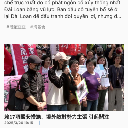
chế trục xuất do có phát ngôn cổ xúy thống nhất
Đài Loan bằng vũ lực. Ban đầu cô tuyên bố sẽ ở
lại Đài Loan để đấu tranh đòi quyền lợi, nhưng đến
tối ngà
陸配亞亞
海基會
賴17項國安措施、境外敵對勢力主張 引起關注
2025/3/26 19:15
|