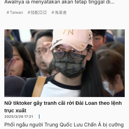
Awalnya ia menyatakan akan tetap tinggal di
Taiwan untuk m
Taiwan
陸配亞亞
海基會
Nữ tiktoker gây tranh cãi rời Đài Loan theo lệnh
trục xuất
2025/3/26 17:21
|
Phối ngẫu người Trung Quốc Lưu Chấn Á bị cưỡng