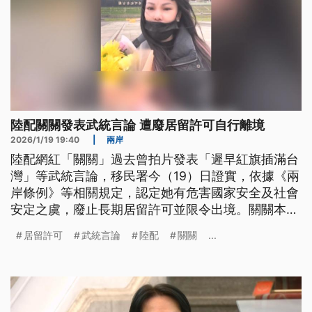
陸配關關發表武統言論 遭廢居留許可自行離境
2026/1/19 19:40
|
兩岸
陸配網紅「關關」過去曾拍片發表「遲早紅旗插滿台
灣」等武統言論，移民署今（19）日證實，依據《兩
岸條例》等相關規定，認定她有危害國家安全及社會
安定之虞，廢止長期居留許可並限令出境。關關本人
則是在離境之前，再度公開表態「渴望早點統一」，
居留許可
武統言論
陸配
關關
...
同時向留在台灣的孩子道別。