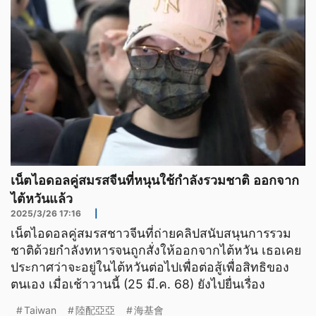
เน็ตไอดอลคู่สมรสจีนที่หนุนใช้กำลังรวมชาติ ออกจาก
ไต้หวันแล้ว
2025/3/26 17:16
|
เน็ตไอดอลคู่สมรสชาวจีนที่ถ่ายคลิปสนับสนุนการรวม
ชาติด้วยกำลังทหารจนถูกสั่งให้ออกจากไต้หวัน เธอเคย
ประกาศว่าจะอยู่ในไต้หวันต่อไปเพื่อต่อสู้เพื่อสิทธิของ
ตนเอง เมื่อเช้าวานนี้ (25 มี.ค. 68) ยังไปยื่นเรื่อง
Taiwan
陸配亞亞
海基會