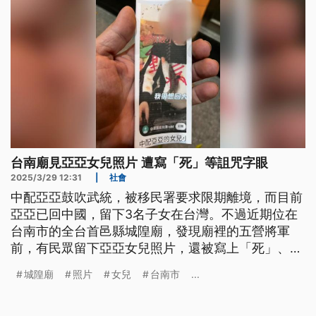
台南廟見亞亞女兒照片 遭寫「死」等詛咒字眼
2025/3/29 12:31
|
社會
中配亞亞鼓吹武統，被移民署要求限期離境，而目前
亞亞已回中國，留下3名子女在台灣。不過近期位在
台南市的全台首邑縣城隍廟，發現廟裡的五營將軍
前，有民眾留下亞亞女兒照片，還被寫上「死」、
「重病」的詛咒字眼，廟方呼籲信眾要冷靜。律師指
城隍廟
照片
女兒
台南市
...
出，以「死」字眼威脅已構成恐嚇罪；警方表示，調
閱監視器依法究辦。