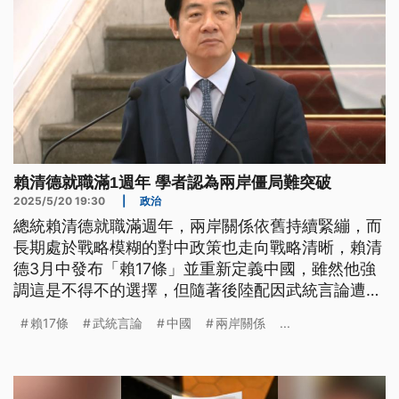
賴清德就職滿1週年 學者認為兩岸僵局難突破
2025/5/20 19:30
|
政治
總統賴清德就職滿週年，兩岸關係依舊持續緊繃，而
長期處於戰略模糊的對中政策也走向戰略清晰，賴清
德3月中發布「賴17條」並重新定義中國，雖然他強
調這是不得不的選擇，但隨著後陸配因武統言論遭限
期離境，以及國人赴中國須進行動態登錄，讓民間業
賴17條
武統言論
中國
兩岸關係
...
者與學者認為，相較蔡政府時期的硬中帶軟，現在恐
怕更難突破兩岸僵局的現況。