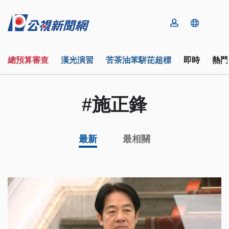
總預算審查
漢光演習
苦茶油苯駢芘超標
即時
熱門
#施正鋒
最新
最相關