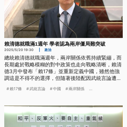
賴清德就職滿1週年 學者認為兩岸僵局難突破
2025/5/20 19:30
|
政治
總統賴清德就職滿週年，兩岸關係依舊持續緊繃，而
長期處於戰略模糊的對中政策也走向戰略清晰，賴清
德3月中發布「賴17條」並重新定義中國，雖然他強
調這是不得不的選擇，但隨著後陸配因武統言論遭限
期離境，以及國人赴中國須進行動態登錄，讓民間業
賴17條
武統言論
中國
兩岸關係
...
者與學者認為，相較蔡政府時期的硬中帶軟，現在恐
怕更難突破兩岸僵局的現況。