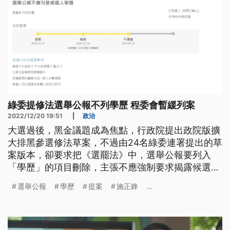
綠委提修法選舉公報不列學歷 程委會暫緩列案
2022/12/20 19:51
|
政治
大選過後，黑金議題成為焦點，行政院提出政院版擴
大排黑參選修法草案，不過由24名綠委連署提出的草
案版本，卻要求把《選罷法》中，選舉公報要列入
「學歷」的項目刪除，主張不應強制要求揭露候選人
學歷。國民黨立委批評，這樣的提案外界一定會檢
選舉公報
學歷
提案
施正鋒
...
視，更在立院程序委員會中擋下，暫緩列案，沒有付
委。