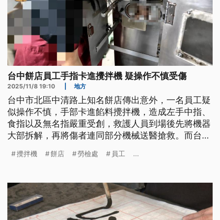
台中餅店員工手指卡進攪拌機 疑操作不慎受傷
2025/11/8 19:10
|
地方
台中市北區中清路上知名餅店傳出意外，一名員工疑
似操作不慎，手部卡進餡料攪拌機，造成左手中指、
食指以及無名指嚴重受創，救護人員到場後先將機器
大部拆解，再將傷者連同部分機械送醫搶救。而台中
市勞檢處前往稽查，除了依違反《職業安全衛生法》
攪拌機
餅店
勞檢處
員工
...
開罰，也會啟動職災個管服務。