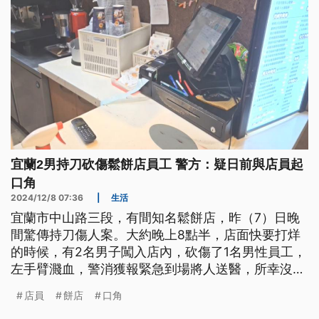
宜蘭2男持刀砍傷鬆餅店員工 警方：疑日前與店員起
口角
2024/12/8 07:36
|
生活
宜蘭市中山路三段，有間知名鬆餅店，昨（7）日晚
間驚傳持刀傷人案。大約晚上8點半，店面快要打烊
的時候，有2名男子闖入店內，砍傷了1名男性員工，
左手臂濺血，警消獲報緊急到場將人送醫，所幸沒有
生命危險。而作案的兩人隨後逃逸，行兇的西瓜刀則
店員
餅店
口角
是沿途丟棄，嚇壞不少民眾。