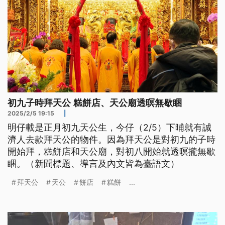
初九子時拜天公 糕餅店、天公廟透暝無歇睏
2025/2/5 19:15
|
明仔載是正月初九天公生，今仔（2/5）下晡就有誠
濟人去款拜天公的物件。因為拜天公是對初九的子時
開始拜，糕餅店和天公廟，對初八開始就透暝攏無歇
睏。（新聞標題、導言及內文皆為臺語文）
拜天公
天公
餅店
糕餅
...