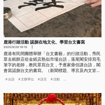
鹿港行踏活動 認捌在地文化、學習台文書寫
2025/9/29 19:15
|
鹿港有民間團體舉辦「台文書藝」的行踏活動，𤆬民
眾去糕餅店佮金紙店熟似市場台語，落尾閣安排寫毛
筆字的老師，教民眾寫台文，予逐家毋但講台語，閣
會當認捌台文的書寫。（新聞標題、導言及內文皆為
台語文）
台語
主辦單位
語言
活動
...