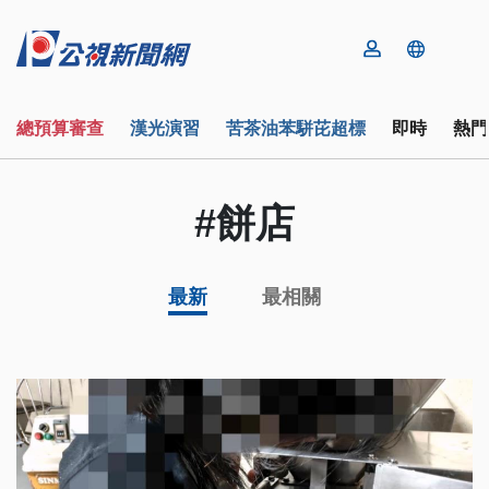
總預算審查
漢光演習
苦茶油苯駢芘超標
即時
熱門
#餅店
最新
最相關