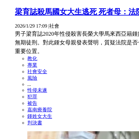
梁育誌殺馬國女大生逃死 死者母：法
2026/1/29 17:09
|
社會
男子梁育誌2020年性侵殺害長榮大學馬來西亞籍
無期徒刑。對此鍾女母親發表聲明，質疑法院是否
重要位置。
教化
專業
社會安全
風險
...
性侵未遂
犯罪
被告
嘉南療養院
鍾姓女大生
判決書