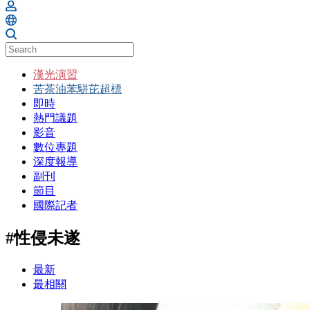
漢光演習
苦茶油苯駢芘超標
即時
熱門議題
影音
數位專題
深度報導
副刊
節目
國際記者
#性侵未遂
最新
最相關