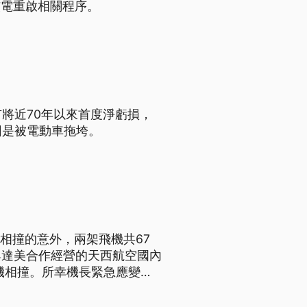
核電重啟相關程序。
市將近70年以來首度淨虧損，
因是被電動車拖垮。
中相撞的意外，兩架飛機共67
與達美合作經營的天西航空國內
機相撞。所幸機長緊急應變閃
調查。