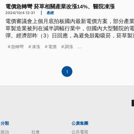
電價急轉彎 菸草相關產業改漲14%、醫院凍漲
2024/10/4 12:31
|
產經
電價審議會上個月底拍板國內最新電價方案，部分產
草製造業被列在減半調幅行業中，但國內大型醫院的電
彈。經濟部昨（3）日回應，為避免鼓勵吸菸，菸草製
照一般產業調漲14%。至於醫院和診所研擬全改為凍
急轉彎
凍漲
電價
調漲
...
經濟部可針對不同行業實際狀況修正，已取得電價審
1
分類
公廣集團
政治
社會
公共電視