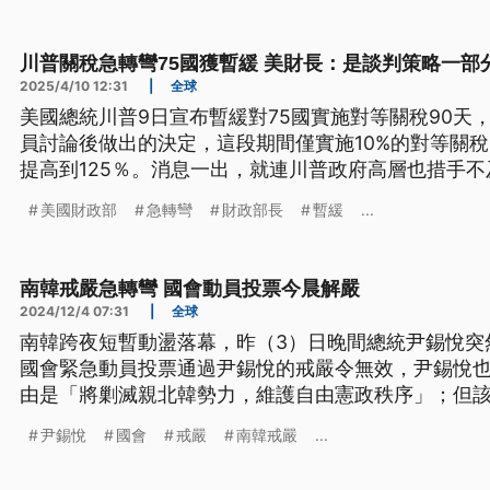
川普關稅急轉彎75國獲暫緩 美財長：是談判策略一部
2025/4/10 12:31
|
全球
美國總統川普9日宣布暫緩對75國實施對等關稅90天
員討論後做出的決定，這段期間僅實施10%的對等關
提高到125％。消息一出，就連川普政府高層也措手
示自己是在消息公布之後才得知這項決定。
美國財政部
急轉彎
財政部長
暫緩
...
南韓戒嚴急轉彎 國會動員投票今晨解嚴
2024/12/4 07:31
|
全球
南韓跨夜短暫動盪落幕，昨（3）日晚間總統尹錫悅突
國會緊急動員投票通過尹錫悅的戒嚴令無效，尹錫悅
由是「將剿滅親北韓勢力，維護自由憲政秩序」；但
摸不著頭緒，國際社會也極為震驚，令人聯想到過去
尹錫悅
國會
戒嚴
南韓戒嚴
...