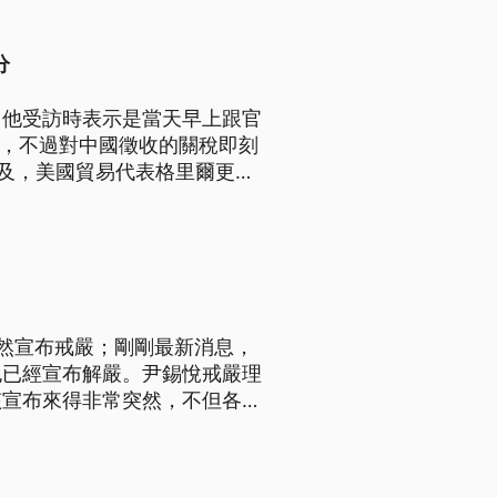
分
，他受訪時表示是當天早上跟官
稅，不過對中國徵收的關稅即刻
不及，美國貿易代表格里爾更表
然宣布戒嚴；剛剛最新消息，
也已經宣布解嚴。尹錫悅戒嚴理
該宣布來得非常突然，不但各方
威權體制上身。