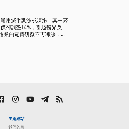
業適用減半調漲或凍漲，其中菸
價卻調整14%，引起醫界反
造業的電費研擬不再凍漲，比
漲。經濟部長郭智輝今日回應，
議會同意。
主題網站
我們的島