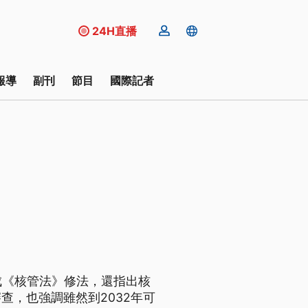
24H直播
報導
副刊
節目
國際記者
成《核管法》修法，還指出核
查，也強調雖然到2032年可