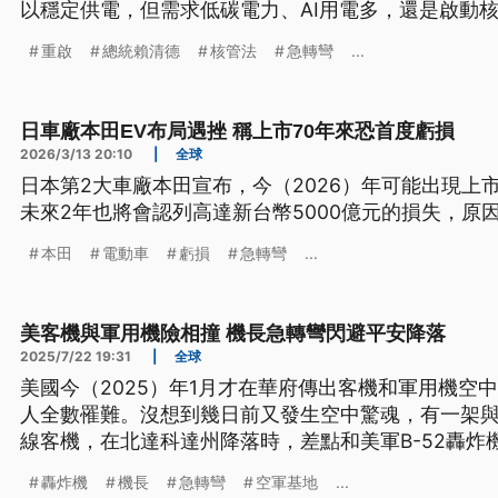
以穩定供電，但需求低碳電力、AI用電多，還是啟動
重啟
總統賴清德
核管法
急轉彎
...
日車廠本田EV布局遇挫 稱上市70年來恐首度虧損
2026/3/13 20:10
|
全球
日本第2大車廠本田宣布，今（2026）年可能出現上
未來2年也將會認列高達新台幣5000億元的損失，原
本田
電動車
虧損
急轉彎
...
美客機與軍用機險相撞 機長急轉彎閃避平安降落
2025/7/22 19:31
|
全球
美國今（2025）年1月才在華府傳出客機和軍用機空
人全數罹難。沒想到幾日前又發生空中驚魂，有一架
線客機，在北達科達州降落時，差點和美軍B-52轟炸
避，才讓客機平安降落。美國聯邦航空署、已經著手
轟炸機
機長
急轉彎
空軍基地
...