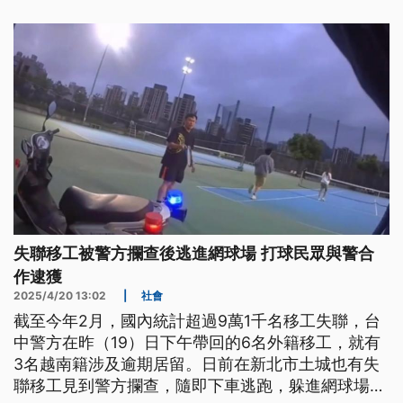
過，這些言論都讓劉宗鑫的家屬無法接受，當庭下
跪，請求判死，案經國民法官共同審理評議，一審依
殺人罪判處死刑，全案可上訴。
失聯移工被警方攔查後逃進網球場 打球民眾與警合
作逮獲
2025/4/20 13:02
|
社會
截至今年2月，國內統計超過9萬1千名移工失聯，台
中警方在昨（19）日下午帶回的6名外籍移工，就有
3名越南籍涉及逾期居留。日前在新北市土城也有失
聯移工見到警方攔查，隨即下車逃跑，躲進網球場，