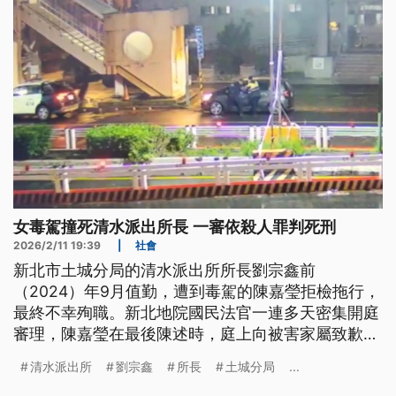
女毒駕撞死清水派出所長 一審依殺人罪判死刑
2026/2/11 19:39
|
社會
新北市土城分局的清水派出所所長劉宗鑫前
（2024）年9月值勤，遭到毒駕的陳嘉瑩拒檢拖行，
最終不幸殉職。新北地院國民法官一連多天密集開庭
審理，陳嘉瑩在最後陳述時，庭上向被害家屬致歉並
請求法官，提到她的小孩已經沒有爸爸，不能沒有媽
清水派出所
劉宗鑫
所長
土城分局
...
媽。她的辯護律師則主張，被告仍有教化可能。不