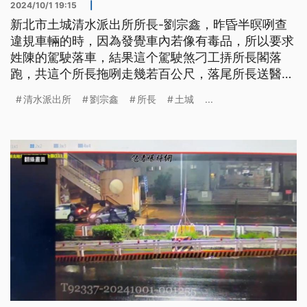
2024/10/1 19:15
|
新北市土城清水派出所所長-劉宗鑫，昨昏半暝咧查
違規車輛的時，因為發覺車內若像有毒品，所以要求
姓陳的駕駛落車，結果這个駕駛煞刁工挵所長閣落
跑，共這个所長拖咧走幾若百公尺，落尾所長送醫、
救無轉來。（這條新聞標題、前言是臺語文。）
清水派出所
劉宗鑫
所長
土城
...