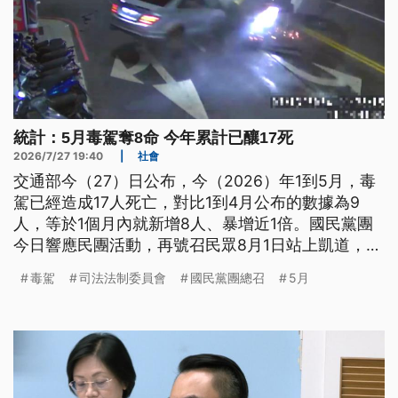
統計：5月毒駕奪8命 今年累計已釀17死
2026/7/27 19:40
|
社會
交通部今（27）日公布，今（2026）年1到5月，毒
駕已經造成17人死亡，對比1到4月公布的數據為9
人，等於1個月內就新增8人、暴增近1倍。國民黨團
今日響應民團活動，再號召民眾8月1日站上凱道，訴
求拒絕毒酒駕、為被害人權益發聲等。民進黨團則
毒駕
司法法制委員會
國民黨團總召
5月
說，針對毒駕修法，行政院版本已經在委員會審查
中，希望朝野盡快完成相關修法才是正辦。