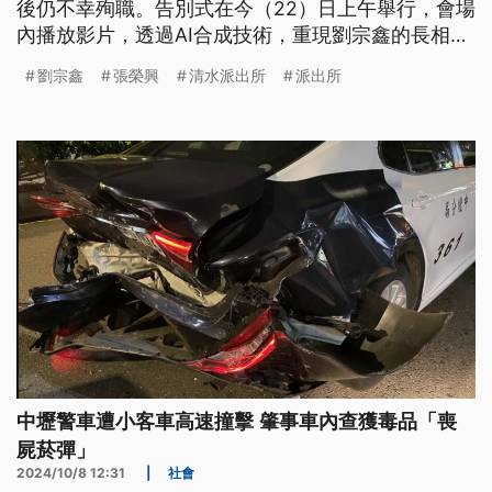
後仍不幸殉職。告別式在今（22）日上午舉行，會場
內播放影片，透過AI合成技術，重現劉宗鑫的長相與
聲音，與大家做最後道別，他的年幼女兒也傳達了對
劉宗鑫
張榮興
清水派出所
派出所
父親的思念。
中壢警車遭小客車高速撞擊 肇事車內查獲毒品「喪
屍菸彈」
2024/10/8 12:31
|
社會