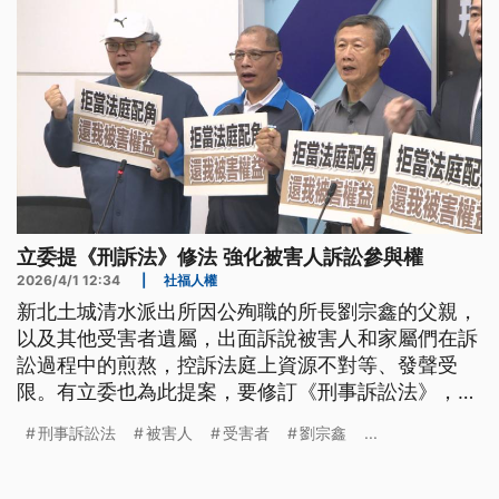
立委提《刑訴法》修法 強化被害人訴訟參與權
2026/4/1 12:34
|
社福人權
新北土城清水派出所因公殉職的所長劉宗鑫的父親，
以及其他受害者遺屬，出面訴說被害人和家屬們在訴
訟過程中的煎熬，控訴法庭上資源不對等、發聲受
限。有立委也為此提案，要修訂《刑事訴訟法》，強
化被害人訴訟參與權，希望讓被害家屬不再是司法程
刑事訴訟法
被害人
受害者
劉宗鑫
...
序中的局外人。