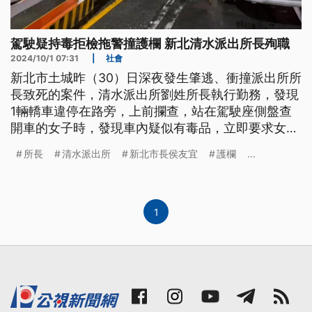
駕駛疑持毒拒檢拖警撞護欄 新北清水派出所長殉職
2024/10/1 07:31
|
社會
新北市土城昨（30）日深夜發生肇逃、衝撞派出所所
長致死的案件，清水派出所劉姓所長執行勤務，發現
1輛轎車違停在路旁，上前攔查，站在駕駛座側盤查
開車的女子時，發現車內疑似有毒品，立即要求女駕
駛下車，不料女駕駛加速逃逸，為了讓劉姓所長鬆手
所長
清水派出所
新北市長侯友宜
護欄
...
竟然撞護欄，所長當場失去呼吸心跳，送醫後不幸殉
職。
1