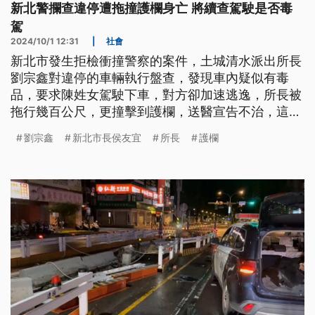
新北警攔查違停遭拖撞護欄身亡 將續查駕駛是否毒
駕
2024/10/1 12:31
|
社會
新北市發生拒檢衝撞警察的案件，土城清水派出所長
劉宗鑫對違停的車輛執行盤查，發現車內疑似有毒
品，要求陳姓女駕駛下車，對方卻加速逃逸，所長被
拖行幾百公尺，更撞擊到護欄，送醫宣告不治，這名
女駕駛犯後逃逸，躲到民宅，警方到場逮捕，還查獲
劉宗鑫
新北市長侯友宜
所長
護欄
到毒品，後續將追查，她是否有毒駕，訊後依涉犯殺
人罪嫌送辦。