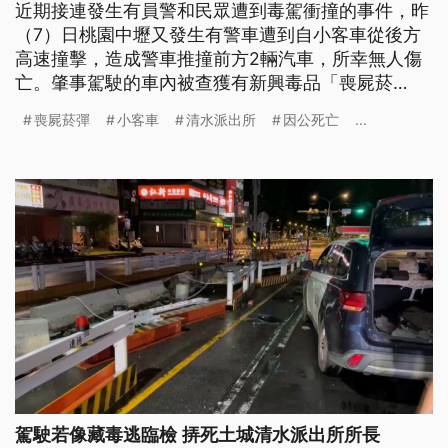
近期接連發生有員警和民眾遭到毒駕衝撞的事件，昨
（7）日桃園中壢又發生有警車遭到自小客車從後方
高速撞擊，造成警車推撞前方2輛汽車，所幸無人傷
亡。肇事駕駛的車內被查獲有新興毒品「喪屍菸
彈」，警方對他初篩驗出有毒品陽性反應，而根據統
喪屍菸彈
小客車
清水派出所
因公死亡
...
計，警察今（2024）年1到8月因公受傷586人、因
公死亡也有3人。
駕駛若像藏毒逃臨檢 挵死土城清水派出所所長