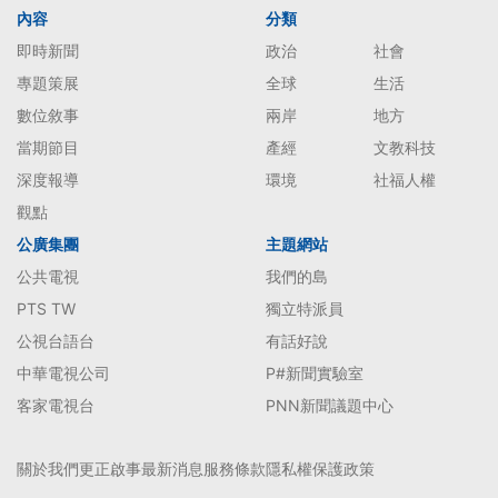
內容
分類
即時新聞
政治
社會
專題策展
全球
生活
數位敘事
兩岸
地方
當期節目
產經
文教科技
深度報導
環境
社福人權
觀點
公廣集團
主題網站
公共電視
我們的島
PTS TW
獨立特派員
公視台語台
有話好說
中華電視公司
P#新聞實驗室
客家電視台
PNN新聞議題中心
關於我們
更正啟事
最新消息
服務條款
隱私權保護政策