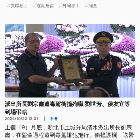
員警與打球民眾合作，順利將人查獲。
失聯移工
逾期居留
外籍移工
攔查
派出所長劉宗鑫遭毒駕衝撞殉職 劉世芳、侯友宜等
到場弔唁
2024/10/22 12:31
|
社會
上個（9）月底，新北市土城分局清水派出所長劉宗
鑫，在盤查過程遭到毒駕嫌犯拖行、衝撞護欄，送醫