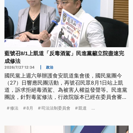
藍號召8/1上凱道「反毒酒駕」民進黨籲立院盡速完
成修法
2026/7/27 12:34
|
政治
國民黨上週六舉辦護食安凱道集會後，國民黨團今
（27）日響應民團活動，再號召民眾8月1日站上凱
道，訴求拒絕毒酒駕、為被害人權益發聲等。民進黨
團說，針對毒駕修法，行政院版本已經在委員會審查
中，希望朝野盡快完成相關修法。
修法
8月
司法法制委員會
凱道
...