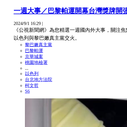
一週大事／巴黎帕運開幕台灣獎牌開張 京華
2024/9/1 16:29
|
《公視新聞網》為您精選一週國內外大事，關注焦
以色列與黎巴嫩真主黨交火。
黎巴嫩真主黨
巴黎帕運
京華城案
桃園地檢署
...
以色列
台北地方法院
柯文哲
S6