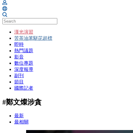
漢光演習
苦茶油苯駢芘超標
即時
熱門議題
影音
數位專題
深度報導
副刊
節目
國際記者
#鄭文燦涉貪
最新
最相關