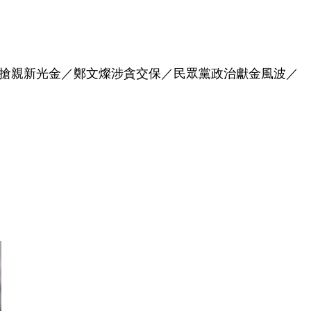
搶親新光金／鄭文燦涉貪交保／民眾黨政治獻金風波／