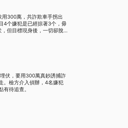
欲用300萬，共詐欺車手拐出
目4个嫌犯是已經掠著3个，毋
方一夥人不但拿球棒、刀械打傷
擊者 出去偷看一下 發現還滿可怕的
埋伏，要用300萬真鈔誘捕詐
走。檢方介入偵辦，4名嫌犯
點有待追查。