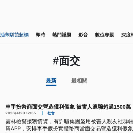
油苯駢芘超標
即時
熱門議題
影音
數位專題
深度
#面交
最新
最相關
車手扮幣商面交營造獲利假象 被害人遭騙超過1500萬
2026/4/29 12:35
|
社會
雲林檢警接獲情資，有詐騙集團盜用被害人親友社群
資APP，安排車手假扮實體幣商當面交易營造獲利假