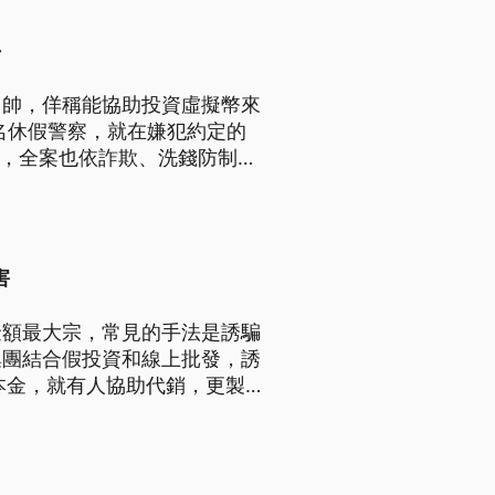
手
富帥，佯稱能協助投資虛擬幣來
名休假警察，就在嫌犯約定的
元，全案也依詐欺、洗錢防制法
害
金額最大宗，常見的手法是誘騙
集團結合假投資和線上批發，誘
本金，就有人協助代銷，更製
含了未成年。