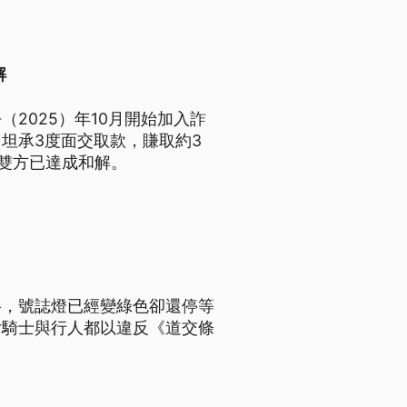
解
2025）年10月開始加入詐
坦承3度面交取款，賺取約3
，雙方已達成和解。
格，號誌燈已經變綠色卻還停等
女騎士與行人都以違反《道交條