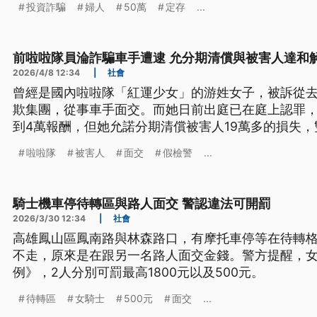
投資詐騙
婦人
50萬
定存
...
前啦啦隊員淪詐騙車手遭逮 允分期清償與被害人達和
2026/4/8 12:34
|
社會
曾經是國內啦啦隊「紅運少女」的游姓女子，被訴從去（
欺集團，從事車手面交。而她日前出庭已在庭上認罪，
到4萬報酬，但她允諾分期清償被害人19萬多的損失
啦啦隊
被害人
面交
假檢警
...
騎士機車停待轉區與路人面交 警認違法可開罰
2026/3/30 12:34
|
社會
高雄鳳山區鳳南路與林森路口，有摩托車停等在待轉
不走，原來是在跟另一名路人面交金錢。警方提醒，
例》，2人分別可罰最高1800元以及500元。
待轉區
女騎士
500元
面交
...