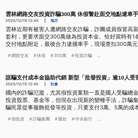
雲林網路交友投資詐騙300萬 休假警赴面交地點逮車
2025/12/19 12:45
|
地方
雲林近期有被害人遭網路交友詐騙，詐團成員假冒高
套利，更要求面交300萬做為投資本金。恰好當時有1
交付地點附近，最後合力逮捕車手，現場查扣300萬
等罪嫌，移送地檢署偵辦，而車手也遭到羈押。
網路交友
休假
300萬
投資詐騙
...
誆騙支付成本金協助代銷 新型「批發投資」逾10人受
2025/12/15 12:45
|
社會
國內的詐騙氾濫，尤其假投資案類一直是國人受騙總
投資股票、基金等，但現在出現新的變種手法，詐騙
騙民眾從事服飾批發等投資，只要支付3萬、5萬的成
作假的網拍頁面。警方統計超過10人受騙，其中還包
假投資
詐騙集團
匯款
中央銀行
...