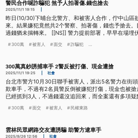
警民合作唌詐騙犯 煞予人拍著傷.錢也搶去
2025/11/1 19:15
|
昨日(10/30)下晡台北警方、和被害人合作，佇中山區
來。結果嫌犯竟然共2个警察、拍著傷，錢也予搶去。
過錢猶未揣轉來。 [[NS]] 警力提前部署，早早在場埋伏，但目標現身後，一切卻脫
離掌控。 [[NS]] 就怕嫌犯逃掉，員警衝上前，但對
300萬
被害人
面交
詐騙犯
...
兩名警察，更當場搶走大筆現金。 目
300萬真鈔誘捕車手 2警反被打傷、現金遭搶
2025/11/1 19:25
|
社會
台北市警方10月30日聯手被害人，派出5名警力在街頭
欺車手，不過有2名員警反倒被嫌犯打傷，現金也被搶
已經抓到3人，不過錢還沒追回來，而全案還有多項疑
300萬
面交
被害人
民權東路
雲林民眾網路交友遭誘騙 助警方逮車手
2025/9/26 12:56
|
社會