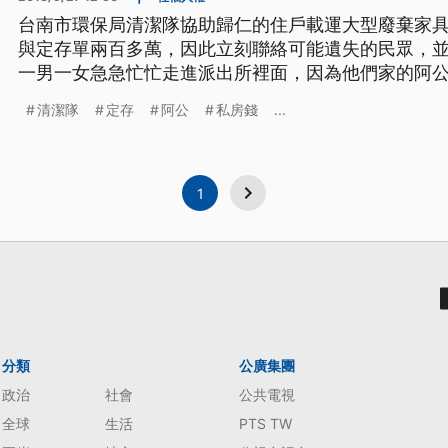
台南市環保局清潔隊協助歸仁的住戶載運大型廢棄家
與定存單兩百多萬，因此立刻聯絡可能遺失的民眾，並
一男一女急急忙忙走進派出所裡面，因為他們家的阿公，
13萬現金，全部都放在衣櫥的抽屜裡，但是自己卻忘
清潔隊
定存
阿公
私房錢
...
掉，經過警察通知，趕緊來領回。 阿公媳婦表示，阿
「他也不知道，我們也不知道，很
1
分類
公廣集團
政治
社會
公共電視
全球
生活
PTS TW