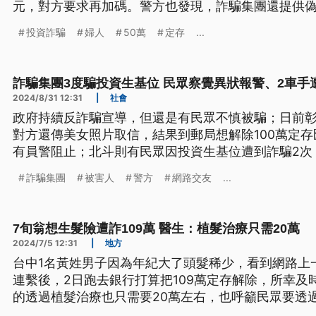
元，對方要求再加碼。警方也發現，詐騙集團還提供
被害人規避銀行的查證。
投資詐騙
婦人
50萬
定存
...
詐騙集團3度騙投資生基位 民眾察覺異狀報警、2車手
2024/8/31 12:31
|
社會
政府持續反詐騙宣導，但還是有民眾不慎被騙；日前
對方還傳美女照片取信，結果到郵局想解除100萬定
有員警阻止；北斗則有民眾因投資生基位遭到詐騙2次
第3次，結果車手面交時遭到警方當場逮捕。
詐騙集團
被害人
警方
網路交友
...
7旬翁想生髮險遭詐109萬 醫生：植髮治療只需20萬
2024/7/5 12:31
|
地方
台中1名黃姓男子因為年紀大了頭髮稀少，看到網路上
連繫後，2日跑去銀行打算把109萬定存解除，所幸及
的透過植髮治療也只需要20萬左右，也呼籲民眾要透
物或偏方使用。