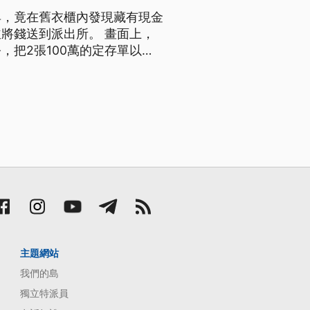
具，竟在舊衣櫃內發現藏有現金
將錢送到派出所。 畫面上，
把2張100萬的定存單以及
記這事，把衣櫥當成廢棄物丟
公自己的私房錢放到忘記，
主題網站
我們的島
獨立特派員