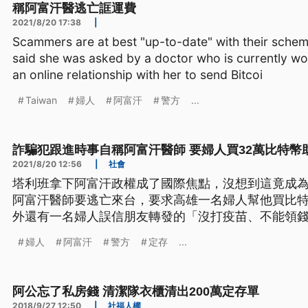
稱阿富汗醫逃亡誆運費
2021/8/20 17:38
|
Scammers are at best "up-to-date" with their sche
said she was asked by a doctor who is currently wo
an online relationship with her to send Bitcoi
Taiwan
婦人
阿富汗
警方
...
詐騙犯跟進時事自稱阿富汗醫師 要婦人買32萬比特幣
2021/8/20 12:56
|
社會
塔利班拿下阿富汗政權成了國際焦點，沒想到這竟成
阿富汗醫師要逃亡來台，要求高雄一名婦人幫他買比
外還有一名婦人誤信朋友轉發的「沒打疫苗、不能領錢
百萬定存，所幸兩人都被警方及時勸阻。
婦人
阿富汗
警方
定存
...
阿公忘了私房錢 清潔隊衣櫃清出200萬定存單
2018/9/27 12:50
|
社福人權