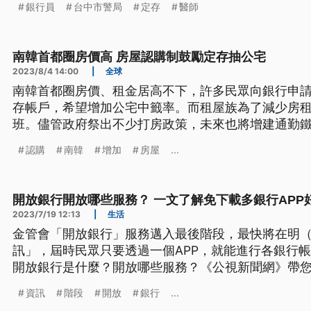
銀行員
台中市警局
定存
醫師
南韓首都圈房價高 房屋認購制鼓勵定存抽公宅
2023/8/4 14:00
|
全球
南韓首都圈房價、租金居高不下，許多民眾向銀行申
存帳戶，希望增加公宅中籤率。而租屋族為了減少房
班。儘管政府祭出不少打房政策，未來也將增建通勤
效。
認購
南韓
增加
房屋
...
開放銀行開放哪些服務？ 一文了解免下載多銀行APP
2023/7/19 12:13
|
生活
金管會「開放銀行」服務邁入最後階段，最快將在明（
訊」，屆時民眾只要透過一個APP，就能進行各銀行
開放銀行是什麼？開放哪些服務？《公視新聞網》帶
資訊
階段
開放
銀行
...