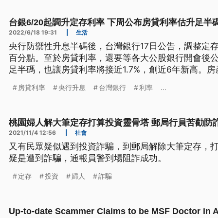
台銀6/20起調升定存利率 下周公布房貸利率估升足半
2022/6/18 19:31
|
生活
央行防禦性升息半碼後，台灣銀行17日公告，調整定存
百分點。至於房貸利率，還要等各大公股銀行開會後
足半碼，也讓房貸利率將接近1.7%，創近6年新高。
不僅沒議價空間，就連審查條件，也會更嚴格。
房貸利率
央行升息
台灣銀行
利率
...
桃園婦人解大筆定存打算投資靈骨塔 郵局行員苦勸防
2021/11/4 12:56
|
社會
又有民眾疑似遇到投資詐騙，到郵局解除大筆定存，
疑是遭到詐騙，通報員警到場阻詐成功。
定存
投資
婦人
詐騙
Up-to-date Scammer Claims to be MSF Doctor 