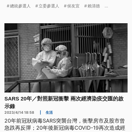
眾黨已經快破產，但今掃街時卻不多做回應。民進黨
總統參選人
立委參選人
侯友宜
賴清德
...
賴清德則跨海到澎湖催票，提及台股超越香港恆生指
數，台灣是經濟的優等生，不能走回依賴中國的回頭
路。
SARS 20年／對照新冠衝擊 兩次經濟染疫交匯的啟
示錄
2023/4/14 18:58
|
生活
20年前冠狀病毒SARS突襲台灣，衝擊房市及股市曾
急跌再反彈；20年後新冠病毒COVID-19再次造成經