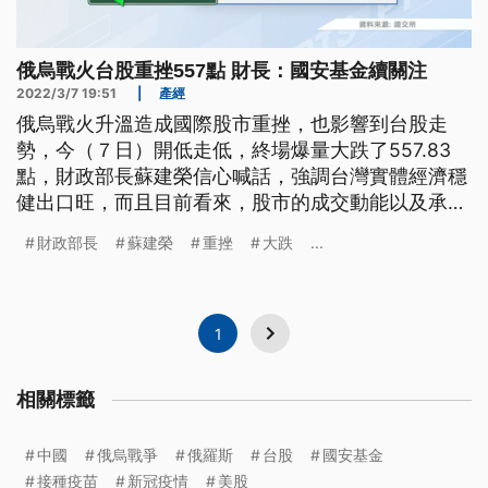
俄烏戰火台股重挫557點 財長：國安基金續關注
2022/3/7 19:51
|
產經
俄烏戰火升溫造成國際股市重挫，也影響到台股走
勢，今（７日）開低走低，終場爆量大跌了557.83
點，財政部長蘇建榮信心喊話，強調台灣實體經濟穩
健出口旺，而且目前看來，股市的成交動能以及承接
力量還在，雖然有國際動盪因素，國安基金將會密切
財政部長
蘇建榮
重挫
大跌
...
關注股市變化。
1
相關標籤
中國
俄烏戰爭
俄羅斯
台股
國安基金
接種疫苗
新冠疫情
美股