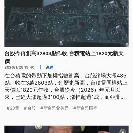
台股今再創高32803點作收 台積電站上1820元新天
價
2026/1/28 19:40
|
產經
在台積電的帶動下加權指數衝高，台股終場大漲485
點、收在3萬2803點，創歷史新高，台積電同樣站上
天價以1820元作收，台股從今（2026）年元月以
來，已經大漲超過3100點，漲幅超過1成，而亞洲股
市中，南韓、日本和香港股市也是表現強勁，專家分
20元
台股
新台幣兌美元
新台幣匯率
析，台股和韓股是受惠半導體類股帶頭衝，讓股市有
所支撐，而新台幣今（28）日也爆量強升1.5角，收
在31.32元，創下近1個月新高。