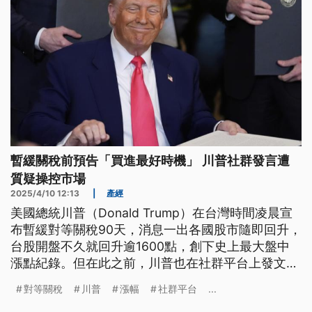
暫緩關稅前預告「買進最好時機」 川普社群發言遭
質疑操控市場
2025/4/10 12:13
|
產經
美國總統川普（Donald Trump）在台灣時間凌晨宣
布暫緩對等關稅90天，消息一出各國股市隨即回升，
台股開盤不久就回升逾1600點，創下史上最大盤中
漲點紀錄。但在此之前，川普也在社群平台上發文
「這是買進的好時機」，引發質疑。對此白宮表示該
對等關稅
川普
漲幅
社群平台
...
貼文是在履行總統職責，安撫市場、讓美國人民對經