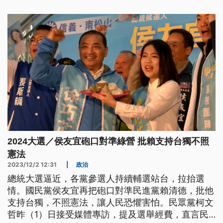
2024大選／侯友宜砲口對準綠營 批賴支持台獨不照
憲法
2023/12/2 12:31
|
政治
總統大選逼近，各黨參選人持續輔選站台，拉抬選
情。國民黨侯友宜再把砲口對準民進黨賴清德，批他
支持台獨，不照憲法，讓人民恐懼害怕。民眾黨柯文
哲昨（1）日接受媒體專訪，提及選舉經費，直言民