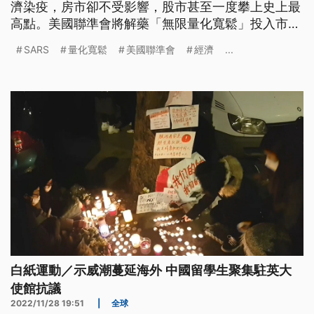
濟染疫，房市卻不受影響，股市甚至一度攀上史上最
高點。美國聯準會將解藥「無限量化寬鬆」投入市
場，卻造成嚴重的通膨後遺症。面對本世紀兩波大規
SARS
量化寬鬆
美國聯準會
經濟
...
模疫情，台灣經濟能以史為鏡，如何不被擊倒，繼續
奮起？
白紙運動／示威潮蔓延海外 中國留學生聚集駐英大
使館抗議
2022/11/28 19:51
|
全球