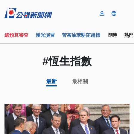
總預算審查
漢光演習
苦茶油苯駢芘超標
即時
熱門
#恆生指數
最新
最相關