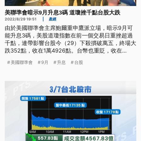
美聯準會暗示9月升息3碼 道瓊挫千點台股大跌
2022/8/29 19:51
|
產經
由於美國聯準會主席鮑爾重申鷹派立場，暗示9月可
能升息3碼，美股道瓊指數在前一個交易日重挫超過
千點，連帶影響台股今（29）下殺摜破萬五，終場大
跌352點，收在1萬4926點。台幣也重貶，收在
30.396元兌1美元，創29個多月新低。
美國聯準會
9月
升息
台股