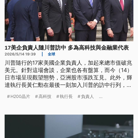
17美企負責人隨川普訪中 多為高科技與金融業代表
2026/5/14 19:39
|
全球
川普隨行的17家美國企業負責人，加起來總市值破兆
美元。針對這場會談，企業也各有盤算，而今（14）
日市場呈現觀望態勢，亞洲股市漲跌互見。此外，輝
達執行長黃仁勳在最後一刻加入川普的訪中行列，路
透社報導，美國已經批准包括阿里巴巴、騰訊、字節
H200晶片
高科技
執行長
負責人
...
跳動與京東在內的10家中國企業，購買輝達的H200
晶片，只是目前尚未完成任何一筆交易。