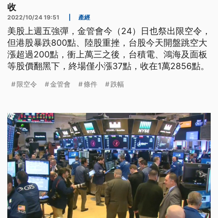
收
2022/10/24 19:51
|
產經
美股上週五強彈，金管會今（24）日也祭出限空令，
但港股暴跌800點、陸股重挫，台股今天開盤跳空大
漲超過200點，衝上萬三之後，台積電、鴻海及面板
等股價翻黑下，終場僅小漲37點，收在1萬2856點。
限空令
金管會
條件
跌幅