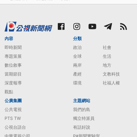
內容
分類
即時新聞
政治
社會
專題策展
全球
生活
數位敘事
兩岸
地方
當期節目
產經
文教科技
深度報導
環境
社福人權
觀點
公廣集團
主題網站
公共電視
我們的島
PTS TW
獨立特派員
公視台語台
有話好說
中華電視公司
P#新聞實驗室