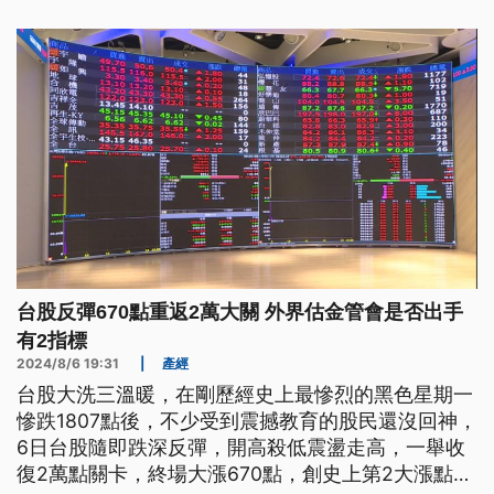
股市大跌或房市翻轉，惡性債務一旦擴大，恐衍生金
融風暴。
台股反彈670點重返2萬大關 外界估金管會是否出手
有2指標
2024/8/6 19:31
|
產經
台股大洗三溫暖，在剛歷經史上最慘烈的黑色星期一
慘跌1807點後，不少受到震撼教育的股民還沒回神，
6日台股隨即跌深反彈，開高殺低震盪走高，一舉收
復2萬點關卡，終場大漲670點，創史上第2大漲點，