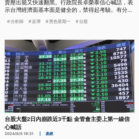
賣壓出籠又快速翻黑。行政院長卓榮泰信心喊話，表
示台灣經濟面基本面是健全的，禁得起考驗。有分析
師則認為台股短線大跌，但跌深反彈機會不小，只是
分析師
反彈
黑色星期一
台股
恐低檔來回打底，建議投資人保守為宜。
台股大盤2日內崩跌近3千點 金管會主委上第一線信
心喊話
2024/8/5 19:31
|
產經