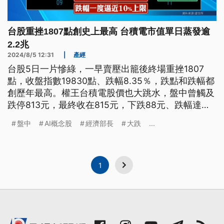
台股重挫1807點創史上最高 台積電市值單日蒸發逾
2.2兆
2024/8/5 12:31
|
產經
台股5日一片慘綠，一早賣壓出籠後終場重挫1807
點，收盤指數19830點、跌幅8.35％，跌點和跌幅都
創歷年最高。權王台積電股價也大跳水，盤中曾觸及
跌停813元，最終收在815元，下跌88元、跌幅達
9.75％，單日市值蒸發超過2.28兆。經濟部長郭智輝
盤中
AI概念股
經濟部長
大跌
...
表示，對於全球股災，大家要有準備，這是景氣循環
的一部分。
1