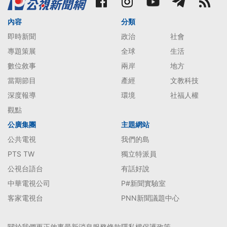
內容
分類
即時新聞
政治
社會
專題策展
全球
生活
數位敘事
兩岸
地方
當期節目
產經
文教科技
深度報導
環境
社福人權
觀點
公廣集團
主題網站
公共電視
我們的島
PTS TW
獨立特派員
公視台語台
有話好說
中華電視公司
P#新聞實驗室
客家電視台
PNN新聞議題中心
關於我們
更正啟事
最新消息
服務條款
隱私權保護政策