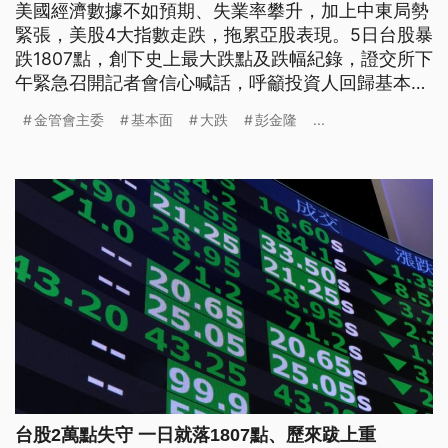
美國經濟數據不如預期、失業率攀升，加上中東局勢
緊張，美股4大指數走跌，拖累亞股表現。5日台股暴
跌1807點，創下史上最大跌點及跌幅紀錄，證交所下
午緊急召開記者會信心喊話，呼籲投資人回歸基本面
理性評估。金管會主委彭金隆則表示，若未來股市發
金管會主委
基本面
大跌
彭金隆
...
生非理性下跌，將採取護市措施。
台股2萬點失守 一日就落1807點、歷來跋上重