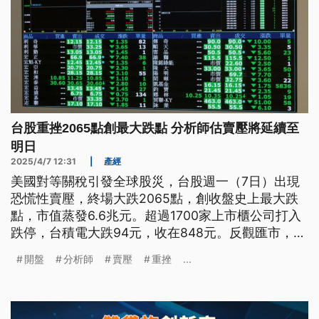
台股重挫2065點創最大跌點 分析師估賣壓將延續至
明日
2025/4/7 12:31
|
產經
美國對等關稅引發全球股災，台股週一（7日）出現
恐慌性賣壓，終場大跌2065點，創收盤史上最大跌
點，市值蒸發6.6兆元。超過1700家上市櫃公司打入
跌停，台積電大跌94元，收在848元。反觀匯市，央
行進場調節，未上演股匯雙殺，台幣由貶轉升，收在
開盤
分析師
賣壓
重挫
...
33.055元，升值3.3分。日股也出現恐慌性賣壓，早
盤一度觸發「熔斷」機制，收盤狂跌2644點，創日
股史上第3大跌幅。證交所董事長林修銘表示會嚴陣
以待，每天觀察全球股市影響。