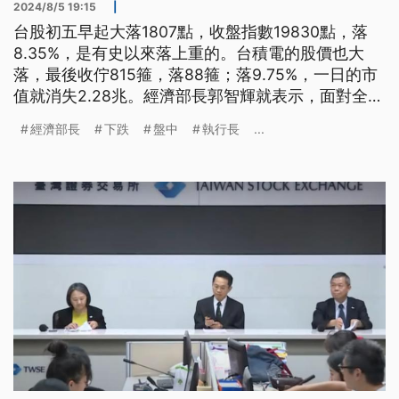
2024/8/5 19:15
|
台股初五早起大落1807點，收盤指數19830點，落
8.35%，是有史以來落上重的。台積電的股價也大
落，最後收佇815箍，落88箍；落9.75%，一日的市
值就消失2.28兆。經濟部長郭智輝就表示，面對全球
的股災，逐家愛有準備，這是景氣循環的一部分。
經濟部長
下跌
盤中
執行長
...
（這條新聞標題、前言是臺語文。）