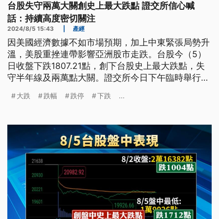
台股失守兩萬大關創史上最大跌點 證交所信心喊
話：持續高度密切關注
2024/8/5 15:43
|
產經
因美國經濟數據不如市場預期，加上中東緊張局勢升
溫，美股重挫連帶影響亞洲股市走跌。台股今（5）
日收盤下跌1807.21點，創下台股史上最大跌點，失
守半年線及兩萬點大關。證交所今日下午臨時舉行記
者會，表示會提高警覺持續高度密切關注，目前尚未
大跌
跌幅
跌停
下跌
...
有相關具體措施推出。