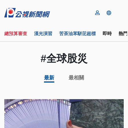
總預算審查
漢光演習
苦茶油苯駢芘超標
即時
熱門
#全球股災
最新
最相關