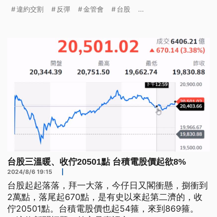
收在2萬0501點。台積電股價，也從前一天一度觸及
違約交割
反彈
金管會
台股
...
跌停吹起反攻號角，終場強彈近8％，市值重返22
兆。
台股三溫暖、收佇20501點 台積電股價起欲8%
2024/8/6 19:15
|
台股起起落落，拜一大落，今仔日又閣衝懸，捌衝到
2萬點，落尾起670點，是有史以來起第二濟的，收
佇20501點。台積電股價也起54箍，來到869箍。