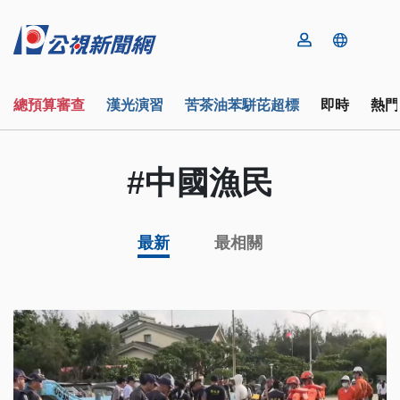
總預算審查
漢光演習
苦茶油苯駢芘超標
即時
熱門
#中國漁民
最新
最相關