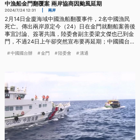
中漁船金門翻覆案 兩岸協商因颱風延期
2024/7/24 12:31
|
兩岸
2月14日金廈海域中國漁船翻覆事件，2名中國漁民
死亡。傳出兩岸原定今（24）日在金門就翻船案善後
事宜討論、簽署共識，陸委會副主委梁文傑也已到金
門，不過24日上午卻突然宣布要再延期；中國國台辦
也在記者會回應，希望就此保持溝通。
中國國台辦
金門
陸委會
溝通