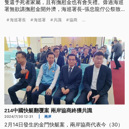
隻還予死者家屬，且有撫慰金也有會失禮。毋過海巡
署無欲講撫慰金開外濟，海巡署長-張忠龍佇公祭致
詞的時，閣再針對海巡執勤無錄影，向大眾會失禮。
海巡署長
海巡署
共識
協商
...
（這條新聞標題、前言是臺語文。）
214中國快艇翻覆案 兩岸協商終獲共識
2024/7/30 12:31
|
兩岸
2月14日發生的金門快艇案，兩岸協商代表今（30）