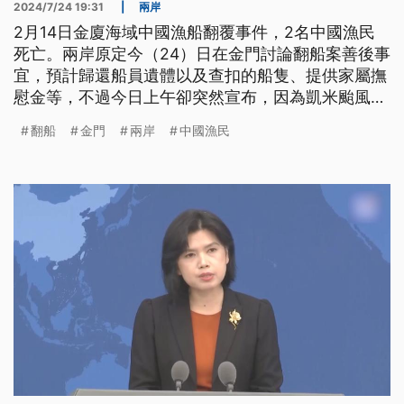
2024/7/24 19:31
|
兩岸
2月14日金廈海域中國漁船翻覆事件，2名中國漁民
死亡。兩岸原定今（24）日在金門討論翻船案善後事
宜，預計歸還船員遺體以及查扣的船隻、提供家屬撫
慰金等，不過今日上午卻突然宣布，因為凱米颱風影
響而延期。
翻船
金門
兩岸
中國漁民