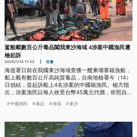
駕船載數百公斤毒品闖我東沙海域 4涉案中國漁民遭
檢起訴
2026/1/14 11:33
|
社會
海巡署日前在我國東沙海域查獲一艘柬埔寨籍漁船，
船上載有數百公斤高純質毒品，台南地檢署今（14）
日偵結，並起訴船上4名涉案的中國籍漁民。檢方指
出，涉案漁民以每人收受台幣45萬元代價，依照自稱
「代理」之人指示出航後，先在泰國灣海域接運毒品
中國漁民
毒品
海域
東沙
上船，再企圖航入我國海域轉運，所幸遭海巡署即時
攔截。