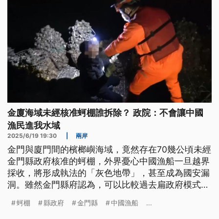
金廈海域未經核准蚵棚誰拆除？ 政院：不會讓中國
漁民進我水域
2025/6/19 19:30
|
兩岸
金門與廈門間的檳榔嶼海域，竟然存在70幾公頃未經
金門縣政府核准的蚵棚，外界憂心中國漁船一旦越界
採收，將形成執法的「灰色地帶」，甚至成為國安漏
洞。雖然金門縣府認為，可以比較過去扁政府模式，
讓對岸漁民自行將違法蚵棚拆除、帶回，但行政院定
蚵棚
縣政府
金門縣
中國漁船
...
調，不會開放中國漁民進入我方水域，違法蚵架將由