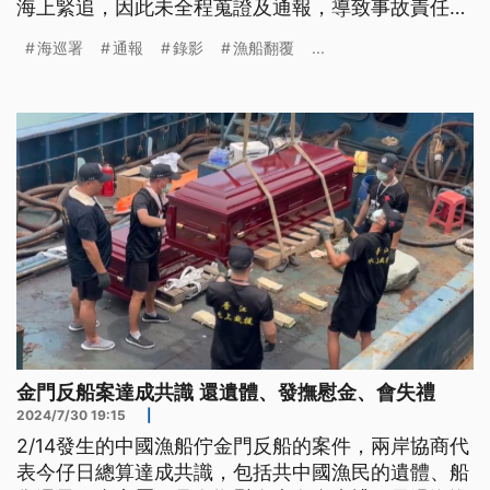
海上緊追，因此未全程蒐證及通報，導致事故責任難
以釐清，有重大違失。
海巡署
通報
錄影
漁船翻覆
...
金門反船案達成共識 還遺體、發撫慰金、會失禮
2024/7/30 19:15
|
2/14發生的中國漁船佇金門反船的案件，兩岸協商代
表今仔日總算達成共識，包括共中國漁民的遺體、船