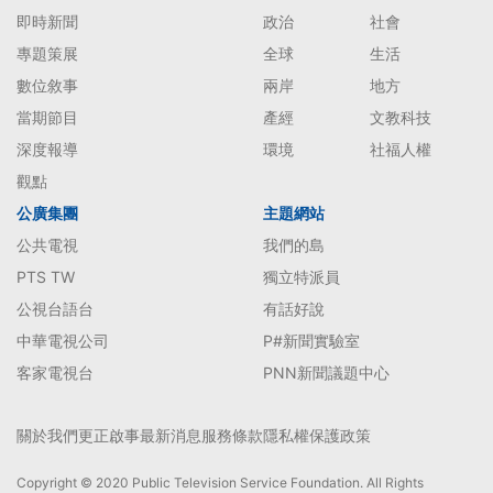
即時新聞
政治
社會
專題策展
全球
生活
數位敘事
兩岸
地方
當期節目
產經
文教科技
深度報導
環境
社福人權
觀點
公廣集團
主題網站
公共電視
我們的島
PTS TW
獨立特派員
公視台語台
有話好說
中華電視公司
P#新聞實驗室
客家電視台
PNN新聞議題中心
關於我們
更正啟事
最新消息
服務條款
隱私權保護政策
Copyright © 2020 Public Television Service Foundation. All Rights