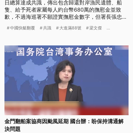
日總算達成共識，傳出包含歸還對岸漁民遺體、船
隻、給予死者家屬每人約台幣680萬的撫慰金並致
歉，不過海巡署不願證實撫慰金數字，但署長張忠龍
在公祭現場致詞時，針對海巡人員執勤沒有錄影的事
中國快艇翻覆
共識
大進滿88號
梁文傑
...
情再次致歉。陸委會副主委梁文傑表示，這段時間努
力拉近彼此認知，是讓事情圓滿落幕的關鍵。
金門翻船案協商因颱風延期 國台辦：盼保持溝通解
決問題