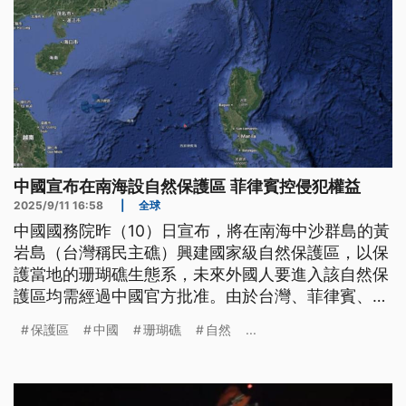
中國宣布在南海設自然保護區 菲律賓控侵犯權益
2025/9/11 16:58
|
全球
中國國務院昨（10）日宣布，將在南海中沙群島的黃
岩島（台灣稱民主礁）興建國家級自然保護區，以保
護當地的珊瑚礁生態系，未來外國人要進入該自然保
護區均需經過中國官方批准。由於台灣、菲律賓、中
國等國皆宣稱擁有該島主權，菲律賓外交部今（11）
保護區
中國
珊瑚礁
自然
...
日發布聲明抗議中國侵犯菲律賓權益。