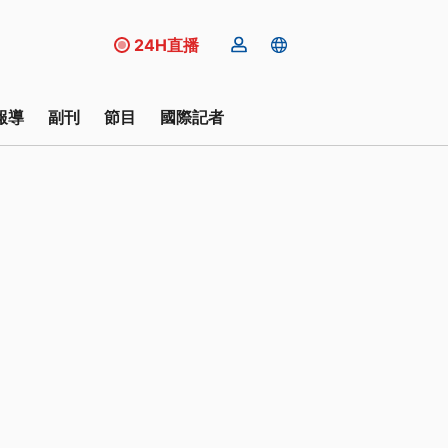
24H直播
報導
副刊
節目
國際記者