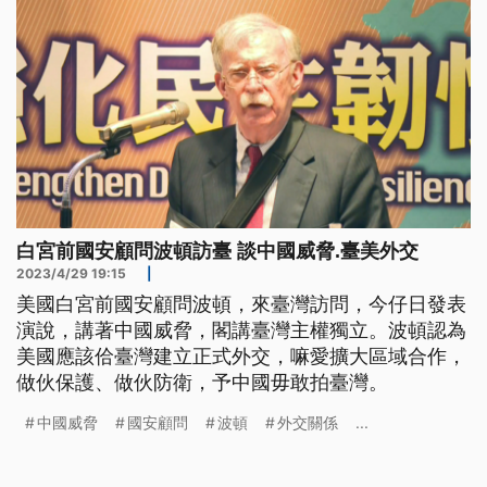
白宮前國安顧問波頓訪臺 談中國威脅.臺美外交
2023/4/29 19:15
|
美國白宮前國安顧問波頓，來臺灣訪問，今仔日發表
演說，講著中國威脅，閣講臺灣主權獨立。波頓認為
美國應該佮臺灣建立正式外交，嘛愛擴大區域合作，
做伙保護、做伙防衛，予中國毋敢拍臺灣。
中國威脅
國安顧問
波頓
外交關係
...