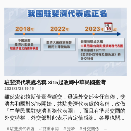
展。
駐斐濟代表處名稱 3/15起改轉中華民國臺灣
2023/3/28 19:15
|
雖然宏都拉斯佮臺灣斷交，毋過外交部今仔宣佈，斐
濟共和國對3/15開始，共駐斐濟代表處的名稱，改做
「中華民國駐斐濟商務代表團」，而且有準邦交國的
外交特權，外交部對此表示肯定佮感謝。各界也關
注，斐濟的動作敢是欲是承認中國，也承認臺灣咧？
駐斐濟代表處
雙重承認
斐濟
外交關係
...