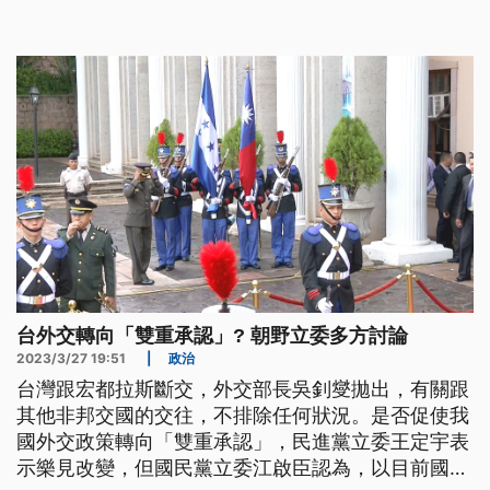
前外交部長認為，這是斐濟現任政府友善的行為，毋
過猶是愛看中國的反應。（這條新聞前言、標題是臺
語文。）
台外交轉向「雙重承認」? 朝野立委多方討論
2023/3/27 19:51
|
政治
台灣跟宏都拉斯斷交，外交部長吳釗燮拋出，有關跟
其他非邦交國的交往，不排除任何狀況。是否促使我
國外交政策轉向「雙重承認」，民進黨立委王定宇表
示樂見改變，但國民黨立委江啟臣認為，以目前國際