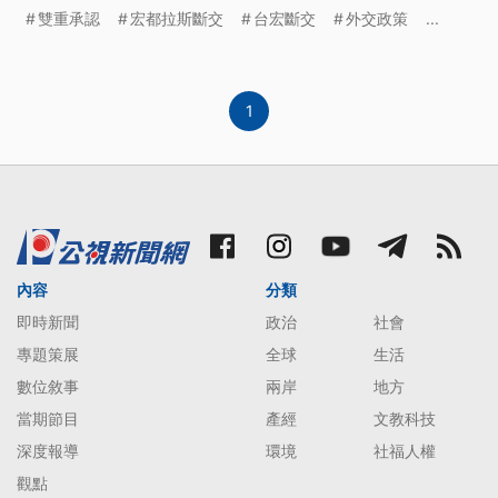
情勢不太容易。學者分析，雙重承認可以參考兩德、
雙重承認
宏都拉斯斷交
台宏斷交
外交政策
...
兩韓模式，建議政府可以嘗試直球對決，跟對岸把話
講清楚。
1
內容
分類
即時新聞
政治
社會
專題策展
全球
生活
數位敘事
兩岸
地方
當期節目
產經
文教科技
深度報導
環境
社福人權
觀點