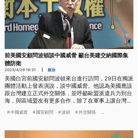
前美國安顧問波頓談中國威脅 籲台美建交納國際集
體防衛
2023/4/29 19:31
|
政治
美國白宮前國安顧問波頓來台進行訪問，29日在獨派
團體活動上發表演說，談中國威脅。他認為美國應該
跟台灣建立正式外交關係，並呼籲歐盟派遣兵力到台
海，與區域盟友有更多合作，除了在軍事上讓台灣成
為豪豬是不夠的，還要將台灣納入國際集體自衛結
中國威脅
國安顧問
波頓
外交關係
...
構。