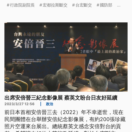
委江啟臣認為以目前國際情勢不太容易，行政院副院
行政院副院長
宏都拉斯斷交
台宏斷交
國防部
...
長鄭文燦則強調，會跟理念相同的國際友人一起前
進。
出席安倍晉三紀念影像展 蔡英文盼台日友好延續
2023/3/27 12:56
|
政治
前日本首相安倍晉三去（2022）年不幸逝世，現在
民間團體在台舉辦安倍紀念影像展，有約200張珍藏
照片空運來台展出。總統蔡英文感念安倍對台的貢