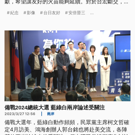
獻，希望讓友好的火苗能夠延續。對於台宏斷交，日
本駐台代表泉裕泰則表示會一直在台灣的身邊，台日
紀念
影像
台日友好
安倍晉三
...
是永遠好朋友，力挺台灣。
備戰2024總統大選 藍綠白兩岸論述受關注
2023/3/27 12:56
|
兩岸
備戰大選年，藍綠白動作頻頻，民眾黨主席柯文哲確
定4月訪美、鴻海創辦人郭台銘也將赴美交流，各陣