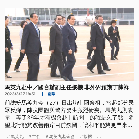
講清楚。
馬英九赴中／國台辦副主任接機 非外界預期丁薛祥
2023/3/27 19:51
|
兩岸
前總統馬英九今（27）日出訪中國祭祖，掀起部分民
眾反彈，陳抗團體與警方發生激烈衝突。馬英九則表
示，等了36年才有機會赴中訪問，的確是久了點，希
望此行能夠改善兩岸目前氛圍，讓和平能夠更早來
到。馬英九在抵達上海後，由國台辦副主任陳元豐等
馬英九
主任
馬英九基金會
接機
...