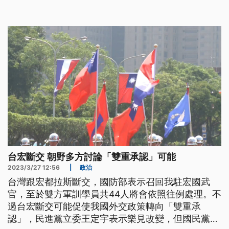
人接機，不過層級低於外界原本預期的政治局常委、
國務院副總理丁薛祥。
台宏斷交 朝野多方討論「雙重承認」可能
2023/3/27 12:56
|
政治
台灣跟宏都拉斯斷交，國防部表示召回我駐宏國武
官，至於雙方軍訓學員共44人將會依照往例處理。不
過台宏斷交可能促使我國外交政策轉向「雙重承
認」，民進黨立委王定宇表示樂見改變，但國民黨立