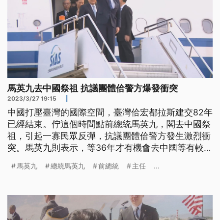
馬英九去中國祭祖 抗議團體佮警方爆發衝突
2023/3/27 19:15
|
中國打壓臺灣的國際空間，臺灣佮宏都拉斯建交82年
已經結束。佇這個時間點前總統馬英九，閣去中國祭
祖，引起一寡民眾反彈，抗議團體佮警方發生激烈衝
突。馬英九則表示，等36年才有機會去中國等有較
久。也講這逝去中國是希望改善兩岸的氣氛。馬英九
馬英九
總統馬英九
前總統
主任
...
到中國上海了後，由國台辦副主任等人共接。(這條
新聞標題、前言是臺語文。)