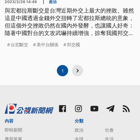
2023/3/26 14:49
|
政治
與宏都拉斯斷交是台灣近期外交上最大的挫敗。雖然
這是中國透過金錢外交扭轉了宏都拉斯總統的意象，
但這個外交挫敗仍然在國內外發酵，也讓國人好奇：
隨著中國對台的文攻武嚇持續增強，掠奪我國邦交國
可能一再上演？而這對我國的外交處境會有什麼影
台宏斷交
美中台關係
邦交國
響？甚至是否衝擊我國的主權地位？
1
內容
分類
即時新聞
政治
社會
專題策展
全球
生活