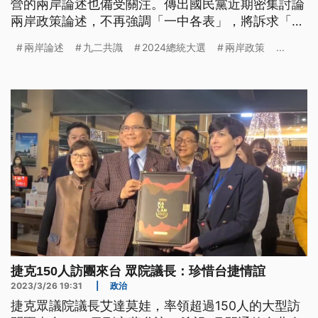
營的兩岸論述也備受關注。傳出國民黨近期密集討論
兩岸政策論述，不再強調「一中各表」，將訴求「九
二共識就是中華民國」，不過黨主席朱立倫駁斥，沒
兩岸論述
九二共識
2024總統大選
兩岸政策
...
有這樣的討論。
捷克150人訪團來台 眾院議長：珍惜台捷情誼
2023/3/26 19:31
|
政治
捷克眾議院議長艾達莫娃，率領超過150人的大型訪