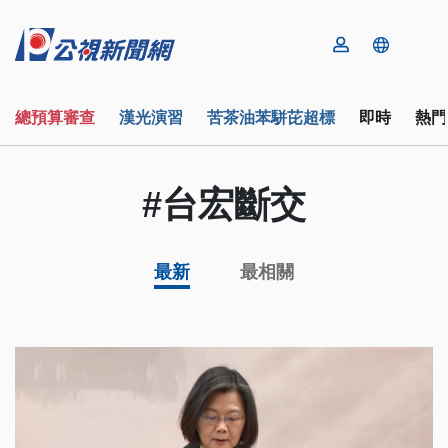
總預算審查
漢光演習
苦茶油苯駢芘超標
即時
熱門
#台宏斷交
最新
最相關