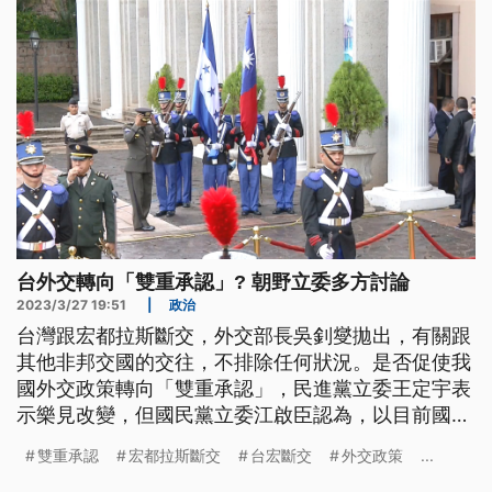
台外交轉向「雙重承認」? 朝野立委多方討論
2023/3/27 19:51
|
政治
台灣跟宏都拉斯斷交，外交部長吳釗燮拋出，有關跟
其他非邦交國的交往，不排除任何狀況。是否促使我
國外交政策轉向「雙重承認」，民進黨立委王定宇表
示樂見改變，但國民黨立委江啟臣認為，以目前國際
情勢不太容易。學者分析，雙重承認可以參考兩德、
雙重承認
宏都拉斯斷交
台宏斷交
外交政策
...
兩韓模式，建議政府可以嘗試直球對決，跟對岸把話