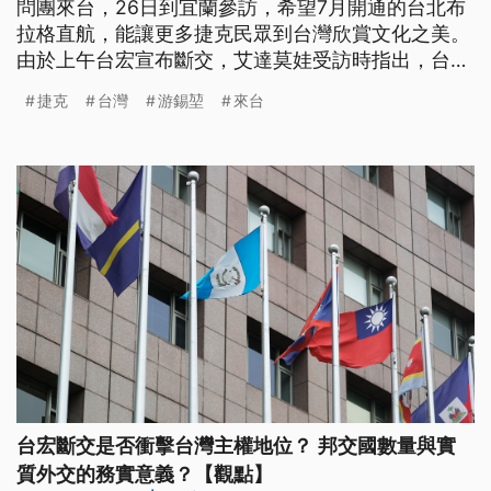
問團來台，26日到宜蘭參訪，希望7月開通的台北布
拉格直航，能讓更多捷克民眾到台灣欣賞文化之美。
由於上午台宏宣布斷交，艾達莫娃受訪時指出，台捷
關係良好，此時更應該珍惜彼此之間的友誼。
捷克
台灣
游錫堃
來台
台宏斷交是否衝擊台灣主權地位？ 邦交國數量與實
質外交的務實意義？【觀點】