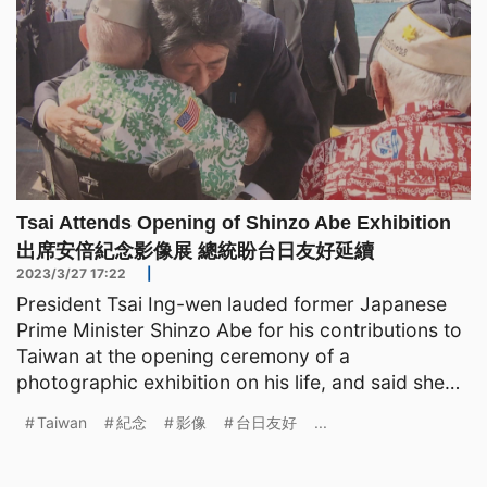
Tsai Attends Opening of Shinzo Abe Exhibition
出席安倍紀念影像展 總統盼台日友好延續
2023/3/27 17:22
|
President Tsai Ing-wen lauded former Japanese
Prime Minister Shinzo Abe for his contributions to
Taiwan at the opening ceremony of a
photographic exhibition on his life, and said she
hopes the sparks
Taiwan
紀念
影像
台日友好
...