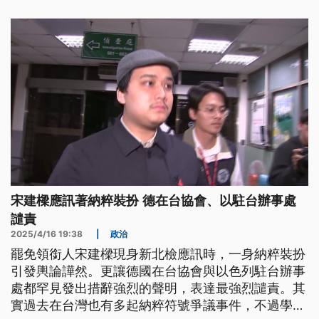
宋建樑應訊著納粹裝扮 德在台協會、以駐台辦事處
譴責
2025/4/16 19:38
|
政治
罷免領銜人宋建樑現身新北檢應訊時，一身納粹裝扮
引發輿論譁然。更讓德國在台協會與以色列駐台辦事
處都罕見發出措辭強烈的聲明，表達最強烈譴責。其
實過去在台灣也有多起納粹符號爭議事件，不過學者