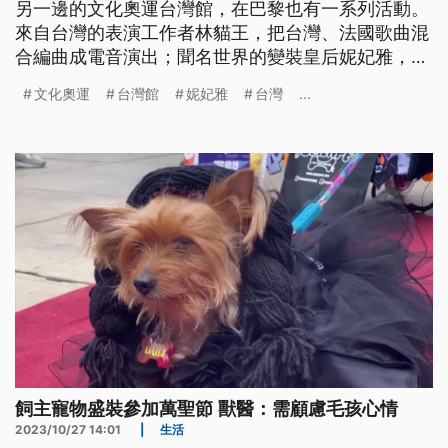
另一邊的文化奧運台灣館，在巴黎也有一系列活動。
來自台灣的表演工作者林貓王，把台灣、法國歌曲混
合編曲成電音演出；聞名世界的變裝皇后妮妃雅，也
帶來一系列濃濃台灣味的表演，要讓全世界更認識台
文化奧運
台灣館
妮妃雅
台灣
...
灣。
飼主寵物盛裝參加萬聖節 獸醫：需顧慮毛孩心情
2023/10/27 14:01
|
生活