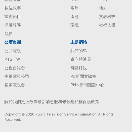
數位敘事
兩岸
地方
當期節目
產經
文教科技
深度報導
環境
社福人權
觀點
公廣集團
主題網站
公共電視
我們的島
PTS TW
獨立特派員
公視台語台
有話好說
中華電視公司
P#新聞實驗室
客家電視台
PNN新聞議題中心
關於我們
更正啟事
最新消息
服務條款
隱私權保護政策
Copyright © 2020 Public Television Service Foundation. All Rights
Reserved.