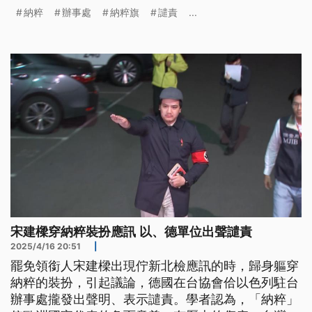
認為，納粹在歐洲國家代表的負面意義以及背後歷史
納粹
辦事處
納粹旗
譴責
...
傷痛，國人可能因不夠理解而誤用；但若是刻意為
之，就相當不可取。
宋建樑穿納粹裝扮應訊 以、德單位出聲譴責
2025/4/16 20:51
|
罷免領銜人宋建樑出現佇新北檢應訊的時，歸身軀穿
納粹的裝扮，引起議論，德國在台協會佮以色列駐台
辦事處攏發出聲明、表示譴責。學者認為，「納粹」