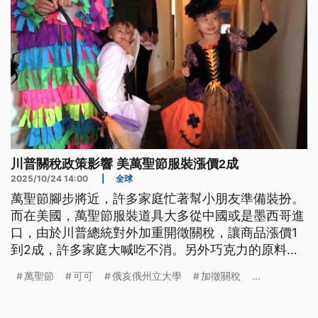
川普關稅政策影響 美萬聖節服裝漲價2成
2025/10/24 14:00
|
全球
萬聖節腳步將近，許多家庭忙著幫小朋友準備裝扮。
而在美國，萬聖節服裝道具大多從中國或是墨西哥進
口，由於川普總統對外加重開徵關稅，讓商品漲價1
到2成，許多家庭大喊吃不消。另外巧克力的原料可
可豆全球的產量下滑，萬聖節巧克力恐怕也變貴。
萬聖節
可可
俄亥俄州立大學
加徵關稅
...