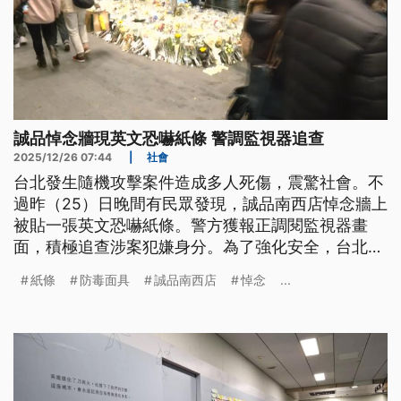
誠品悼念牆現英文恐嚇紙條 警調監視器追查
2025/12/26 07:44
|
社會
台北發生隨機攻擊案件造成多人死傷，震驚社會。不
過昨（25）日晚間有民眾發現，誠品南西店悼念牆上
被貼一張英文恐嚇紙條。警方獲報正調閱監視器畫
面，積極追查涉案犯嫌身分。為了強化安全，台北捷
運修改規定，如果沒有正當理由，配戴防毒面具或是
紙條
防毒面具
誠品南西店
悼念
...
過濾呼吸器等引發危安疑慮的裝扮，經過勸導未改善
將拒絕運送。