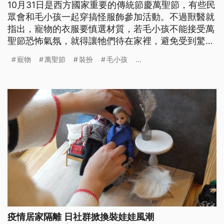
10月31日是西方國家重要的傳統節慶萬聖節，有些民
眾會和毛小孩一起穿搞怪服飾參加活動。不過獸醫就
指出，寵物的衣服要慎選材質，若毛小孩不能接受萬
聖節恐怖氣氛，就得讓牠們待在家裡，避免受到驚
嚇。
寵物
萬聖節
裝扮
毛小孩
...
疫情居家隔離 日社群掀換裝娃娃風潮