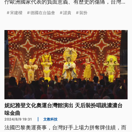
佇歐洲國家代表的負面意義、有歷史的傷痛，台灣人
可能無了解亂用，毋過若是刁工使用就誠無可取。
宋建樑
德國在台協會
譴責
裝扮
（此則新聞標題、內文為臺語文。）
妮妃雅登文化奧運台灣館演出 天后裝扮唱跳濃濃台
味金曲
2024/8/9 19:31
|
文教科技
法國巴黎奧運賽事，台灣好手上場力拼奪牌佳績，而