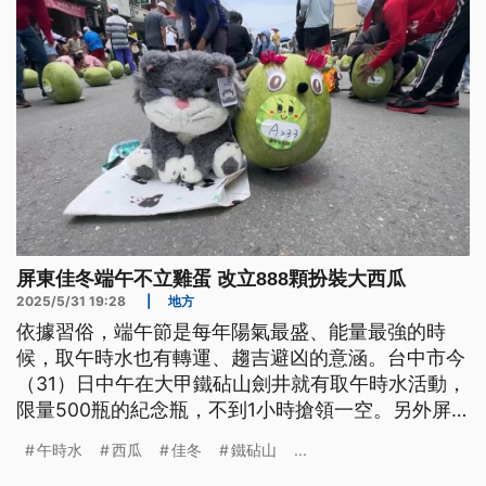
屏東佳冬端午不立雞蛋 改立888顆扮裝大西瓜
2025/5/31 19:28
|
地方
依據習俗，端午節是每年陽氣最盛、能量最強的時
候，取午時水也有轉運、趨吉避凶的意涵。台中市今
（31）日中午在大甲鐵砧山劍井就有取午時水活動，
限量500瓶的紀念瓶，不到1小時搶領一空。另外屏
東佳冬鄉農會也舉辦立西瓜活動，共有888顆擺成壯
午時水
西瓜
佳冬
鐵砧山
...
觀的西瓜陣，也讓端午活動熱到最高點。