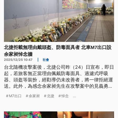
北捷拒載無理由戴頭盔、防毒面具者 北車M7出口設
余家昶悼念牆
2025/12/25 10:47
|
社會
台北隨機攻擊案後，北捷公司昨（24）日宣布，即日
起，若旅客無正當理由佩戴防毒面具、過濾式呼吸
器、頭盔等裝扮，經勸導仍未改善者，將一律拒絕運
送。此外，為感念余家昶先生在攻擊案中的見義勇
為，北捷今日在北車M7出口通道處，設置暫時性悼
M7出口
余家昶
北捷
悼念
...
念牆，供民眾緬懷追思。