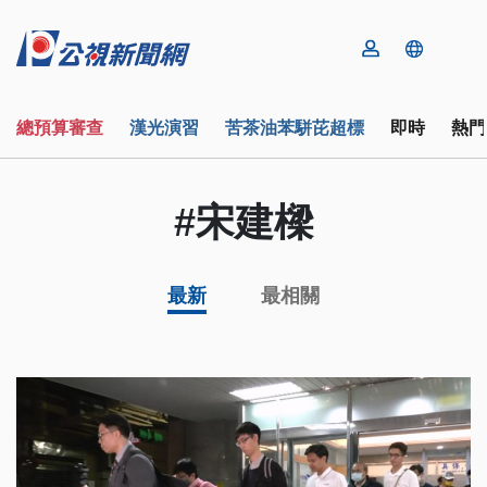
總預算審查
漢光演習
苦茶油苯駢芘超標
即時
熱門
#宋建樑
最新
最相關