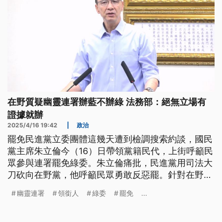
在野質疑幽靈連署辦藍不辦綠 法務部：絕無立場有
證據就辦
2025/4/16 19:42
|
政治
罷免民進黨立委團體這幾天遭到檢調搜索約談，國民
黨主席朱立倫今（16）日帶領黨籍民代，上街呼籲民
眾參與連署罷免綠委。朱立倫痛批，民進黨用司法大
刀砍向在野黨，他呼籲民眾勇敢反惡罷。針對在野質
疑「辦藍不辦綠」，法務部則強調有證據就辦，沒有
幽靈連署
領銜人
綠委
罷免
...
任何立場考量。而罷免民進黨立委李坤城的領銜人宋
建樑昨（15）日晚上到新北檢複訊時，配戴象徵納粹