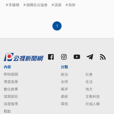
可能無了解亂用，毋過若是刁工使用就誠無可取。
宋建樑
德國在台協會
譴責
裝扮
（此則新聞標題、內文為臺語文。）
1
內容
分類
即時新聞
政治
社會
專題策展
全球
生活
數位敘事
兩岸
地方
當期節目
產經
文教科技
深度報導
環境
社福人權
觀點