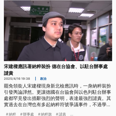
符號的臂章引發爭議。
宋建樑應訊著納粹裝扮 德在台協會、以駐台辦事處
譴責
2025/4/16 19:38
|
政治
罷免領銜人宋建樑現身新北檢應訊時，一身納粹裝扮
引發輿論譁然。更讓德國在台協會與以色列駐台辦事
處都罕見發出措辭強烈的聲明，表達最強烈譴責。其
實過去在台灣也有多起納粹符號爭議事件，不過學者
認為，納粹在歐洲國家代表的負面意義以及背後歷史
納粹
辦事處
納粹旗
譴責
...