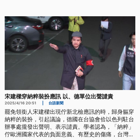
傷痛，國人可能因不夠理解而誤用；但若是刻意為
之，就相當不可取。
宋建樑穿納粹裝扮應訊 以、德單位出聲譴責
2025/4/16 20:51
|
台語新聞
罷免領銜人宋建樑出現佇新北檢應訊的時，歸身軀穿
納粹的裝扮，引起議論，德國在台協會佮以色列駐台
辦事處攏發出聲明、表示譴責。學者認為，「納粹」
佇歐洲國家代表的負面意義、有歷史的傷痛，台灣人