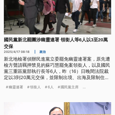
國民黨新北罷團涉幽靈連署 領銜人等6人以3至20萬
交保
2025/4/17 08:18
|
政治
新北地檢署偵辦民進黨立委罷免幽靈連署案，原先遭
檢方聲請羈押禁見的蘇巧慧罷免案領銜人，以及國民
黨三重區黨部執行長等6人，昨（16）日晚間法院裁
定以3到20萬元交保，並限制出境、出海及限制住
居。
幽靈連署
領銜人
6人
國民黨主席
...