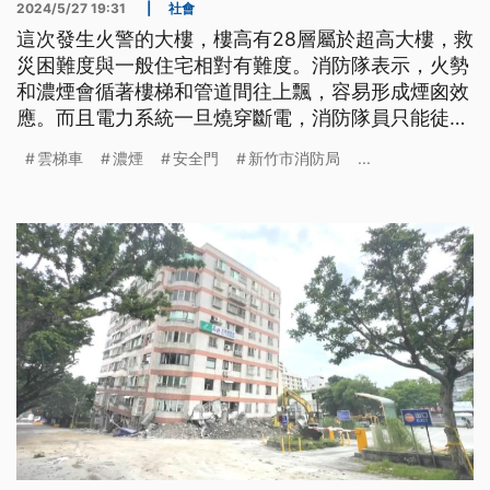
2024/5/27 19:31
|
社會
這次發生火警的大樓，樓高有28層屬於超高大樓，救
災困難度與一般住宅相對有難度。消防隊表示，火勢
和濃煙會循著樓梯和管道間往上飄，容易形成煙囪效
應。而且電力系統一旦燒穿斷電，消防隊員只能徒步
救援，都會增加救援難度，坦言除了雲梯車，只能靠
雲梯車
濃煙
安全門
新竹市消防局
...
大樓消防設備。