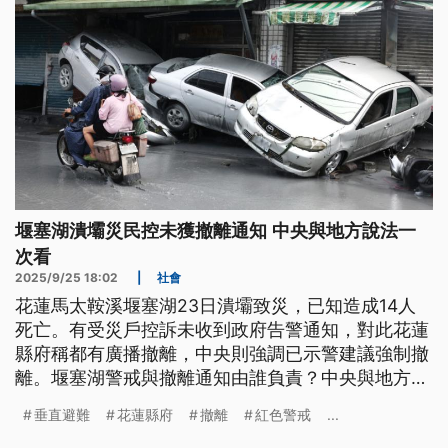
堰塞湖潰壩災民控未獲撤離通知 中央與地方說法一
次看
2025/9/25 18:02
|
社會
花蓮馬太鞍溪堰塞湖23日潰壩致災，已知造成14人
死亡。有受災戶控訴未收到政府告警通知，對此花蓮
縣府稱都有廣播撤離，中央則強調已示警建議強制撤
離。堰塞湖警戒與撤離通知由誰負責？中央與地方各
自在何時要求撤離？「垂直避難法」為何引發爭議？
垂直避難
花蓮縣府
撤離
紅色警戒
...