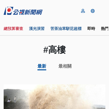
總預算審查
漢光演習
苦茶油苯駢芘超標
即時
熱門
#高樓
最新
最相關