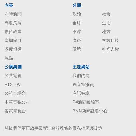
內容
分類
即時新聞
政治
社會
專題策展
全球
生活
數位敘事
兩岸
地方
當期節目
產經
文教科技
深度報導
環境
社福人權
觀點
公廣集團
主題網站
公共電視
我們的島
PTS TW
獨立特派員
公視台語台
有話好說
中華電視公司
P#新聞實驗室
客家電視台
PNN新聞議題中心
關於我們
更正啟事
最新消息
服務條款
隱私權保護政策