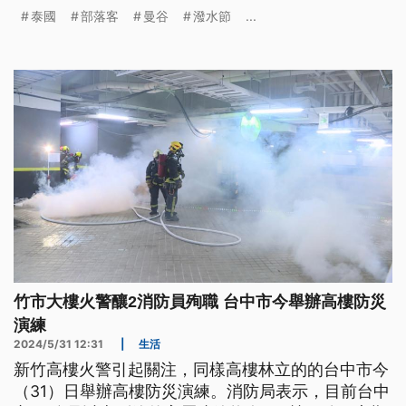
僑台商並不擔心受地震影響，認為房產需求仍在。也
泰國
部落客
曼谷
潑水節
...
有房仲表示，這次地震也是個轉捩點，投資者會更加
關注物件結構安全。駐泰旅遊部落客也對泰國觀光恢
復速度，尤其是即將迎來的潑水節，很有信心。
竹市大樓火警釀2消防員殉職 台中市今舉辦高樓防災
演練
2024/5/31 12:31
|
生活
新竹高樓火警引起關注，同樣高樓林立的的台中市今
（31）日舉辦高樓防災演練。消防局表示，目前台中