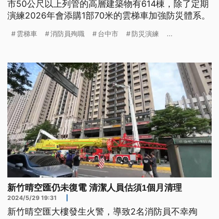
市50公尺以上列管的高層建築物有614棟，除了定期
演練2026年會添購1部70米的雲梯車加強防災體系。
雲梯車
消防員殉職
台中市
防災演練
...
新竹晴空匯仍未復電 清潔人員估須1個月清理
2024/5/29 19:31
|
新竹晴空匯大樓發生火警，導致2名消防員不幸殉