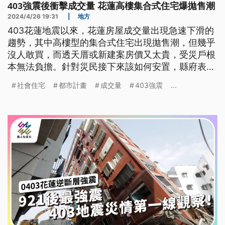
403強震後衝擊成交量 花蓮高樓集合式住宅爆拋售潮
2024/4/26 19:31
|
地方
403花蓮地震以來，花蓮房屋成交量出現急速下滑的
趨勢，其中高樓型的集合式住宅出現拋售潮，但幾乎
沒人敢買，而透天厝或新建案房價又太貴，受災戶根
本無法負擔。針對災民接下來該如何安置，縣府表示
若興建社會住宅，需做都市計畫變更，時間冗長，目
社會住宅
都市計畫
成交量
403強震
...
前正與慈濟基金會合作，協助興建中繼屋。