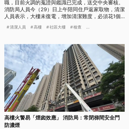
職，目前火調的蒐證與鑑識已完成，送交中央審核。
消防局人員今（29）日上午陪同住戶返家取物，清潔
人員表示，大樓未復電，增加清潔難度，必須花1個
月清理。至於16層或50公尺以上的高樓，必須設置
清潔人員
高樓
社區大樓
檢查
...
防災中心，但大多由保全、管理員擔任，不具備專業
知識跟經驗，消防專家認為，應加強考核，填補防災
缺口。
高樓火警易「煙囪效應」 消防局：常閉梯間安全門
防濃煙