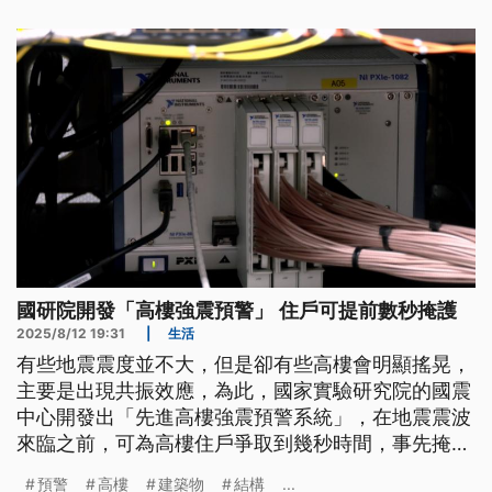
國研院開發「高樓強震預警」 住戶可提前數秒掩護
2025/8/12 19:31
|
生活
有些地震震度並不大，但是卻有些高樓會明顯搖晃，
主要是出現共振效應，為此，國家實驗研究院的國震
中心開發出「先進高樓強震預警系統」，在地震震波
來臨之前，可為高樓住戶爭取到幾秒時間，事先掩
護，另外震後也可立即警示，若是結構有問題會亮紅
預警
高樓
建築物
結構
...