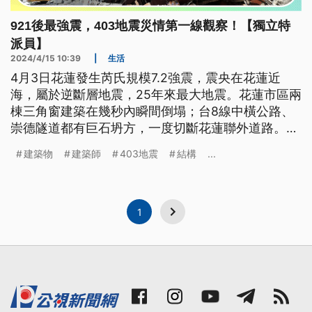
921後最強震，403地震災情第一線觀察！【獨立特
派員】
2024/4/15 10:39
|
生活
4月3日花蓮發生芮氏規模7.2強震，震央在花蓮近
海，屬於逆斷層地震，25年來最大地震。花蓮市區兩
棟三角窗建築在幾秒內瞬間倒塌；台8線中橫公路、
崇德隧道都有巨石坍方，一度切斷花蓮聯外道路。這
些災情到底是天災還是人禍？403地震又傳遞出哪些
建築物
建築師
403地震
結構
...
過去台灣地震研究中，還沒開拓的領域？
1