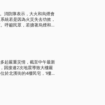
往。消防隊表示，大火和烏煙會
力系統若是因為火災失去功效，
度。呼籲民眾，若搪著烏煙和大
等人來救。（這條新聞標題、前
出多起嚴重災情，截至中午最新
樓，因接連2次地震導致大樓嚴
位於北濱街的4樓民宅，1樓
重龜裂，輕微傾斜。