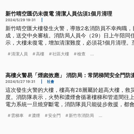
新竹晴空匯仍未復電 清潔人員估須1個月清理
2024/5/29 19:31
|
新竹晴空匯大樓發生火警，導致2名消防員不幸殉職，
成，送交中央審核。消防局人員今（29）日上午陪同
示，大樓未復電，增加清潔難度，必須花1個月清理。至
樓，必須設置防災中心，但大多由保全、管理員擔任
清潔人員
高樓
社區大樓
檢查
...
專家認為，應加強考核，填補防災缺口。
高樓火警易「煙囪效應」 消防局：常閉梯間安全門防
2024/5/27 19:31
|
社會
這次發生火警的大樓，樓高有28層屬於超高大樓，救
度。消防隊表示，火勢和濃煙會循著樓梯和管道間往
電力系統一旦燒穿斷電，消防隊員只能徒步救援，都
車，只能靠大樓消防設備。
雲梯車
濃煙
安全門
新竹市消防局
...