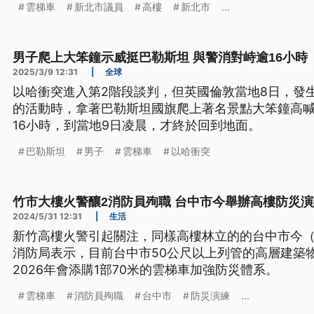
雲梯車
新北市議員
高樓
新北市
...
男子爬上大笨鐘示威挺巴勒斯坦 與警消對峙逾16小時
2025/3/9 12:31
|
全球
以哈衝突進入第2階段談判，但英國倫敦當地8日，發
的活動時，拿著巴勒斯坦國旗爬上著名景點大笨鐘高
16小時，到當地9日凌晨，才終於回到地面。
巴勒斯坦
男子
雲梯車
以哈衝突
竹市大樓火警釀2消防員殉職 台中市今舉辦高樓防災演
2024/5/31 12:31
|
生活
新竹高樓火警引起關注，同樣高樓林立的的台中市今（
消防局表示，目前台中市50公尺以上列管的高層建築物
2026年會添購1部70米的雲梯車加強防災體系。
雲梯車
消防員殉職
台中市
防災演練
...