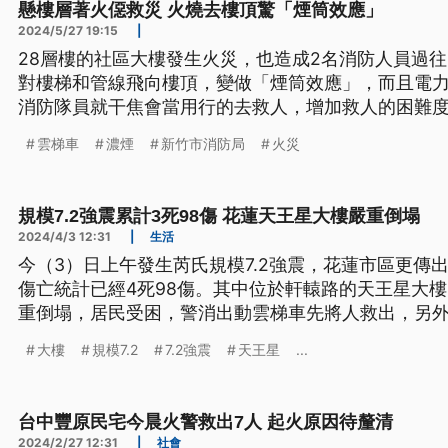
懸樓層著火僫救災 火燒去樓頂驚「煙筒效應」
2024/5/27 19:15
|
28層樓的社區大樓發生火災，也造成2名消防人員過
對樓梯和管線飛向樓頂，變做「煙筒效應」，而且電
消防隊員就干焦會當用行的去救人，增加救人的困難
火，上好共門關起來，縫也窒起來，覕佇安全的所在
雲梯車
濃煙
新竹市消防局
火災
言是臺語文。）
規模7.2強震累計3死98傷 花蓮天王星大樓嚴重倒塌
2024/4/3 12:31
|
生活
今（3）日上午發生芮氏規模7.2強震，花蓮市區更傳
傷亡統計已經4死98傷。其中位於軒轅路的天王星大
重倒塌，居民受困，警消出動雲梯車先將人救出，另外
整個塌陷，居民冒險逃出，另外吉安也有大樓外牆嚴
大樓
規模7.2
7.2強震
天王星
...
台中豐原民宅今晨火警救出7人 起火原因待釐清
2024/2/27 12:31
|
社會