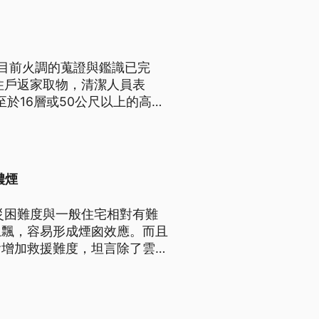
目前火調的蒐證與鑑識已完
住戶返家取物，清潔人員表
於16層或50公尺以上的高
，不具備專業知識跟經驗，消防
濃煙
災困難度與一般住宅相對有難
上飄，容易形成煙囪效應。而且
會增加救援難度，坦言除了雲梯