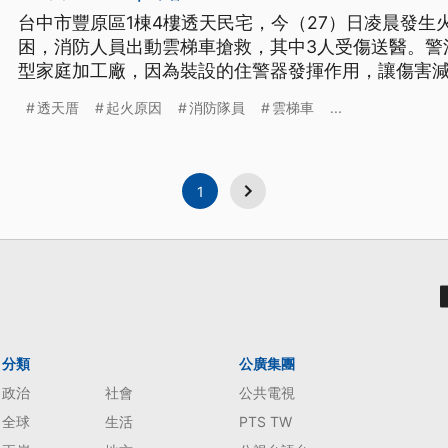
台中市豐原區1棟4樓透天民宅，今（27）日凌晨發生
困，消防人員出動雲梯車搶救，其中3人受傷送醫。警
型家庭加工廠，因為裝設的住警器發揮作用，讓傷害
一步調查。
透天厝
起火原因
消防隊員
雲梯車
...
1
分類
公廣集團
政治
社會
公共電視
全球
生活
PTS TW