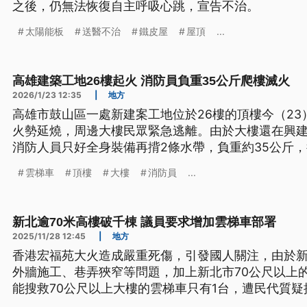
之後，仍無法恢復自主呼吸心跳，宣告不治。
太陽能板
送醫不治
鐵皮屋
屋頂
...
高雄建築工地26樓起火 消防員負重35公斤爬樓滅火
2026/1/23 12:35
|
地方
高雄市鼓山區一處新建案工地位於26樓的頂樓今（2
火勢延燒，周邊大樓民眾緊急逃離。由於大樓還在興
消防人員只好全身裝備再揹2條水帶，負重約35公斤，
滅火，起火確切原因正由火調人員釐清。
雲梯車
頂樓
大樓
消防員
...
新北逾70米高樓破千棟 議員要求增加雲梯車部署
2025/11/28 12:45
|
地方
香港宏福苑大火造成嚴重死傷，引發國人關注，由於
外牆施工、巷弄狹窄等問題，加上新北市70公尺以上的
能搜救70公尺以上大樓的雲梯車只有1台，遭民代質