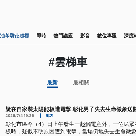
油苯駢芘超標
即時
熱門議題
影音
數位專題
深度
#雲梯車
最新
最相關
疑在自家裝太陽能板遭電擊 彰化男子失去生命徵象送
2026/7/4 19:26
|
地方
彰化市區今（4）日上午發生一起觸電意外，一位民眾
板時，疑似不明原因遭到電擊，當場倒地失去生命徵