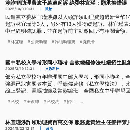
涉詐領助理費逾千萬遭起訴 綠委林宜瑾：願承擔錯誤
2025/10/9 19:31
|
政治
民進黨立委林宜瑾涉嫌以人頭詐領助理費超過新台幣14
起訴林宜瑾等3人，另外有13人獲得緩起訴。林宜瑾
中已經明確認罪，並在起訴前主動繳回所有相關金額
林宜瑾
公費助理
詐領助理費
廉政會
國中私校入學考形同小聯考 全教總籲修法杜絕招生亂
2025/3/19 12:31
|
文教科技
部分私立學校每年辦理國中部入學考，形同小聯考，
強調已戕害國教本質，呼籲儘速修《私立學校法》，
線上登記、電腦抽籤及常態編班。全國私立中學聯盟
灣教育的多元與家長選擇權，更忽略私校長期貢獻與
私校
全教總
私校法
招生
...
林宜瑾涉詐領助理費百萬交保 服務處黃姓主任聲押禁
2024/8/22 12:31
|
政治