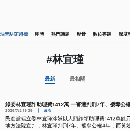
油苯駢芘超標
即時
熱門議題
影音
數位專題
深度
#林宜瑾
最新
最相關
綠委林宜瑾詐助理費1412萬 一審遭判刑7年、褫奪公權
2026/7/2 19:39
|
政治
民進黨籍立委林宜瑾涉嫌以人頭詐領助理費1412萬餘
地方法院宣判，林宜瑾判刑7年、褫奪公權4年；而黃