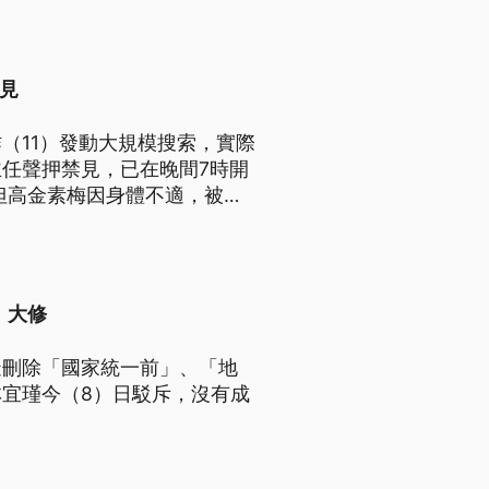
見
（11）發動大規模搜索，實際
主任聲押禁見，已在晚間7時開
但高金素梅因身體不適，被檢
檢則將依她的身體恢復狀況，擇
、大修
擬刪除「國家統一前」、「地
宜瑾今（8）日駁斥，沒有成