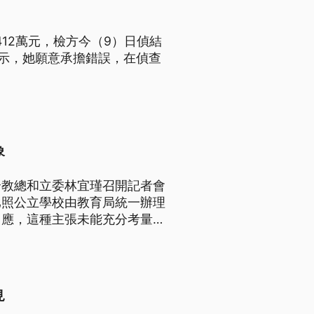
12萬元，檢方今（9）日偵結
表示，她願意承擔錯誤，在偵查
。
象
全教總和立委林宜瑾召開記者會
比照公立學校由教育局統一辦理
回應，這種主張未能充分考量台
憲法保障私人興學的自由。
見