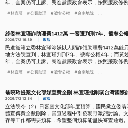
年，全案仍可上訴。民進黨廉政會表示，按照廉政條
開會討論。
林宜瑾
公費助理
褫奪公權
台南地院
...
綠委林宜瑾詐助理費1412萬 一審遭判刑7年、褫奪公權
2026/7/2 19:39
|
政治
民進黨籍立委林宜瑾涉嫌以人頭詐領助理費1412萬餘
地方法院宣判，林宜瑾判刑7年、褫奪公權4年；而黃
年，全案仍可上訴。民進黨廉政會表示，按照廉政條
開會討論。
林宜瑾
公費助理
褫奪公權
台南地院
...
翁曉玲提案文化部媒宣費全刪 林宜瑾批削弱台灣國際
2026/7/2 12:34
|
政治
立法院今（2）日審查文化部年度預算，國民黨立委翁曉
體宣傳費全數刪除，審查過程中引發朝野激烈討論。
存等工作都需要預算，希望整個預算能盡快審查通過