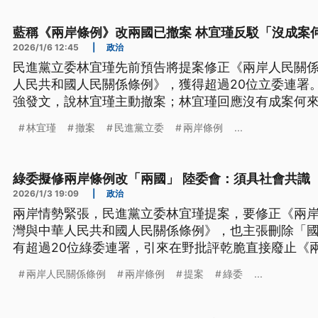
藍稱《兩岸條例》改兩國已撤案 林宜瑾反駁「沒成案
2026/1/6 12:45
|
政治
民進黨立委林宜瑾先前預告將提案修正《兩岸人民關
人民共和國人民關係條例》，獲得超過20位立委連署
強發文，說林宜瑾主動撤案；林宜瑾回應沒有成案何
林宜瑾
撤案
民進黨立委
兩岸條例
...
綠委擬修兩岸條例改「兩國」 陸委會：須具社會共識
2026/1/3 19:09
|
政治
兩岸情勢緊張，民進黨立委林宜瑾提案，要修正《兩
灣與中華人民共和國人民關係條例》，也主張刪除「
有超過20位綠委連署，引來在野批評乾脆直接廢止《
委會。陸委會則回應，尊重國會自主，但相關修正要
兩岸人民關係條例
兩岸條例
提案
綠委
...