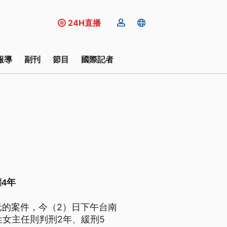
24H直播
報導
副刊
節目
國際記者
4年
元的案件，今（2）日下午台南
姓女主任則判刑2年、緩刑5