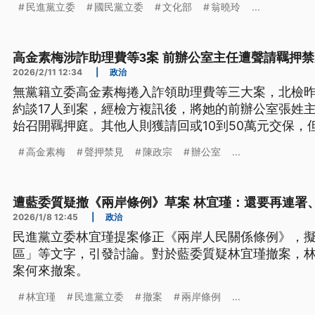
民進黨立委
國民黨立委
文化部
翁曉玲
...
高金素梅涉詐助理費等3案 前辦公室主任遭聲請羈押禁
2026/2/11 12:34
|
政治
無黨籍立委高金素梅捲入詐領助理費等三大案，北檢昨
約談17人到案，經檢方複訊後，將她的前辦公室張姓
始召開羈押庭。其他人則獲請回或10到50萬元交保，
方限制出境、出海後，前往醫院急診後已經出院，北
高金素梅
聲押禁見
陳政宗
辦公室
...
期再訊問。
遭藍委質疑撤《兩岸條例》草案 林宜瑾：還要再連署
2026/1/8 12:45
|
政治
民進黨立委林宜瑾提案修正《兩岸人民關係條例》，
區」等文字，引發討論。對於藍委質疑林宜瑾撤案，林
案何來撤案。
林宜瑾
民進黨立委
撤案
兩岸條例
...