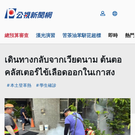
總預算審查
漢光演習
苦茶油苯駢芘超標
即時
熱門
เดินทางกลับจากเวียดนาม ต้นตอ
คลัสเตอร์ไข้เลือดออกในเกาสง
本土登革熱
學生確診