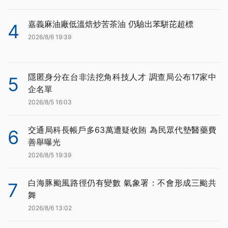
嘉義麻油廠低溫焙炒苦茶油 仍驗出苯駢芘超標
4
2026/8/6 19:39
隱匿身分在台非法挖角科技人才 調查局公布17家中
5
企名單
2026/8/5 16:03
交通局科長帳戶多63萬遭疑收賄 為民眾代墊醫藥費
6
善舉曝光
2026/8/5 19:39
白海豚颱風路徑仍有變數 氣象署：不會形成三颱共
7
舞
2026/8/6 13:02