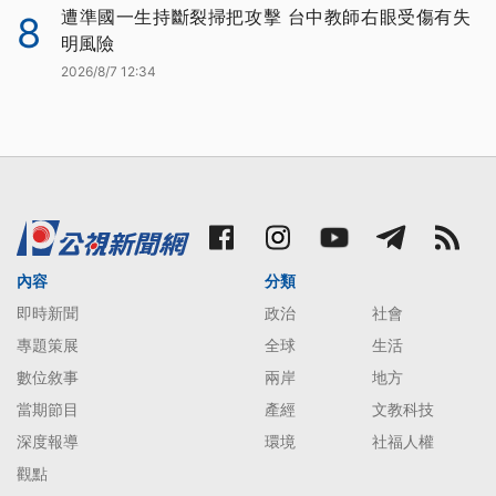
遭準國一生持斷裂掃把攻擊 台中教師右眼受傷有失
8
明風險
2026/8/7 12:34
內容
分類
即時新聞
政治
社會
專題策展
全球
生活
數位敘事
兩岸
地方
當期節目
產經
文教科技
深度報導
環境
社福人權
觀點