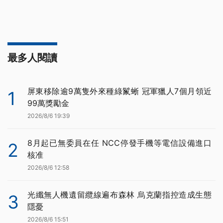
最多人閱讀
屏東移除逾9萬隻外來種綠鬣蜥 冠軍獵人7個月領近
1
99萬獎勵金
2026/8/6 19:39
8月起已無委員在任 NCC停發手機等電信設備進口
2
核准
2026/8/6 12:58
光纖無人機遺留纜線遍布森林 烏克蘭指控造成生態
3
隱憂
2026/8/6 15:51