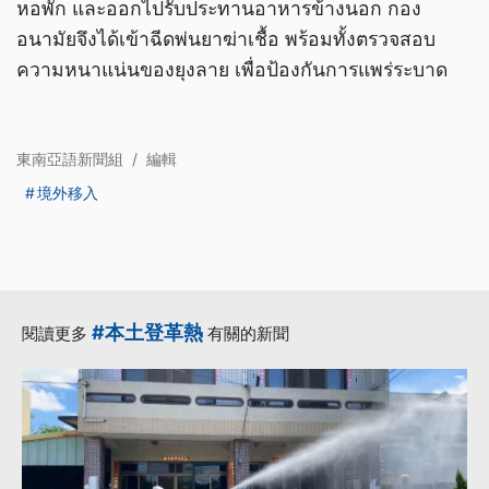
หอพัก และออกไปรับประทานอาหารข้างนอก กอง
อนามัยจึงได้เข้าฉีดพ่นยาฆ่าเชื้อ พร้อมทั้งตรวจสอบ
ความหนาแน่นของยุงลาย เพื่อป้องกันการแพร่ระบาด
東南亞語新聞組
/
編輯
境外移入
#本土登革熱
閱讀更多
有關的新聞