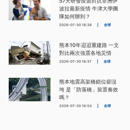
57天研發疫苗對抗非洲伊
波拉最新疫情 牛津大學團
隊如何辦到？
2026-07-30 18:38
|
全球
熊本10年迢迢重建路 一文
對比兩次強震各地災情
2026-07-30 16:37
|
全球
熊本地震高架橋錯位卻沒
垮 是「防落橋」裝置奏效
嗎？
2026-07-30 18:54
|
全球