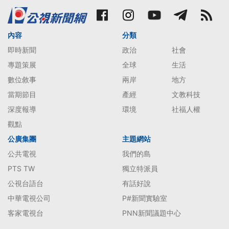
內容
分類
即時新聞
政治
社會
專題策展
全球
生活
數位敘事
兩岸
地方
當期節目
產經
文教科技
深度報導
環境
社福人權
觀點
公廣集團
主題網站
公共電視
我們的島
PTS TW
獨立特派員
公視台語台
有話好說
中華電視公司
P#新聞實驗室
客家電視台
PNN新聞議題中心