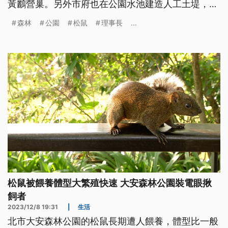
黃鸝營巢。另外市府也在公園水池建造人工土堤，協
助翠鳥築巢。
森林
公園
松鼠
理事長
...
松鼠被餵養體型大繁殖快速 大安森林公園裝電眼揪
飼者
2023/12/8 19:31
|
生活
北市大安森林公園的松鼠長期遭人餵養，體型比一般