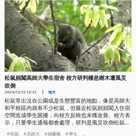
松鼠頻闖高師大學生宿舍 校方研判棲息樹木遭風災
吹倒
2024/12/12 12:31
|
地方
松鼠常出沒在公園或是生態豐富的地點，像是高師大
和平校區內就有不少松鼠，但最近松鼠頻頻闖入住宿
空間造成學生困擾，向校方反映也未獲改善。校方表
示，只要學生通報都會處理，研判是風災吹倒松鼠棲
息的大樹，才會讓松鼠暫時四散奔逃闖入住宿空間。
松鼠
高師大
綠鬣蜥
學生
...