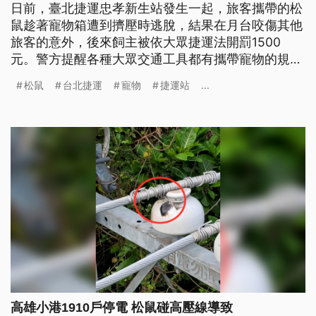
日前，臺北捷運忠孝新生站發生一起，旅客攜帶的松
鼠趁著寵物箱遭到擠壓時逃脫，結果在月台咬傷其他
旅客的意外，後來飼主被依大眾捷運法開罰1500
元。警方提醒各種大眾交通工具都有攜帶寵物的規
定，飼主務必要落實遵守。
松鼠
台北捷運
寵物
捷運站
...
高雄小港1910戶停電 松鼠碰高壓線導致