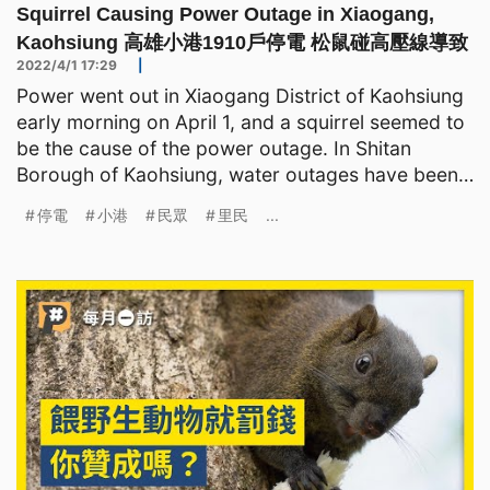
Squirrel Causing Power Outage in Xiaogang,
Kaohsiung 高雄小港1910戶停電 松鼠碰高壓線導致
2022/4/1 17:29
|
Power went out in Xiaogang District of Kaohsiung
early morning on April 1, and a squirrel seemed to
be the cause of the power outage. In Shitan
Borough of Kaohsiung, water outages have been
going on f
停電
小港
民眾
里民
...