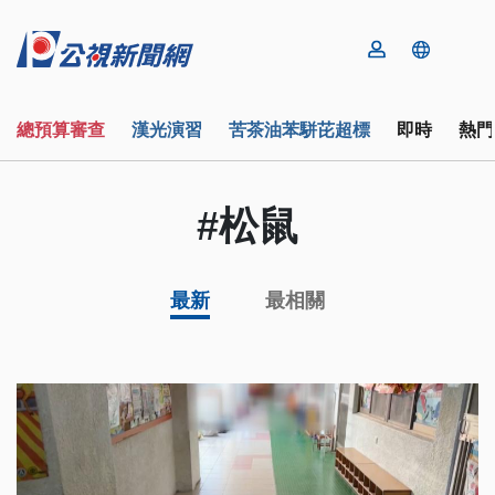
總預算審查
漢光演習
苦茶油苯駢芘超標
即時
熱門
#松鼠
最新
最相關