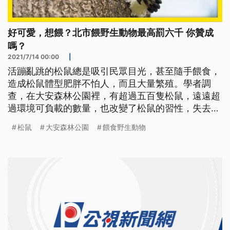
好可愛，想餵？北市餵野生動物最高罰六千 你贊成
嗎？
2021/7/14 00:00
|
活蹦亂跳的松鼠總是吸引民眾目光，甚至隨手餵食，
造成松鼠體型肥胖不怕人，而且大量繁殖。學者調
查，在大安森林公園裡，有超過五百隻松鼠，遠遠超
過環境可負載的數量，也改變了松鼠的習性，失去覓
食的本能，對生態已造成影響。因此，台北市公園處
松鼠
大安森林公園
餵食野生動物
日前公布，從6月1日起，將針對市內公園餵食野生動
物的行為，開罰新台幣1200至6000元。餵動物該不
該罰？ 民眾看法不一「很好，謝天謝地，我認為這
是一個很好的政策。」大安區