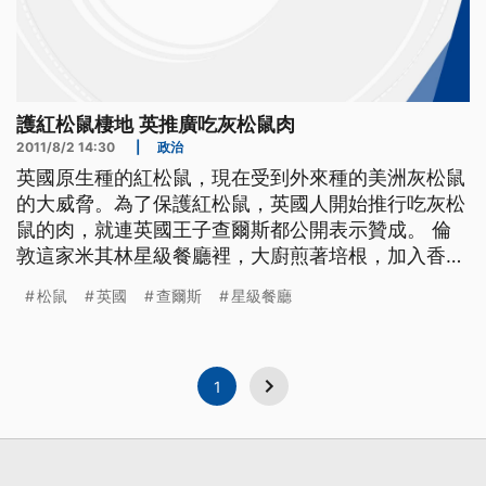
護紅松鼠棲地 英推廣吃灰松鼠肉
2011/8/2 14:30
|
政治
英國原生種的紅松鼠，現在受到外來種的美洲灰松鼠
的大威脅。為了保護紅松鼠，英國人開始推行吃灰松
鼠的肉，就連英國王子查爾斯都公開表示贊成。 倫
敦這家米其林星級餐廳裡，大廚煎著培根，加入香
料，鍋子裡正在炮製的美味佳餚，竟然是灰松鼠肉。
松鼠
英國
查爾斯
星級餐廳
這可憐的小傢伙-骨頭上的肉還真不少 吃起來 真的很
美味 說來難以置信，英國人還把這道菜，稱之為維
護生態平衡的環保餐。 原來在150年前，原生種的小
型紅松鼠在全英
1