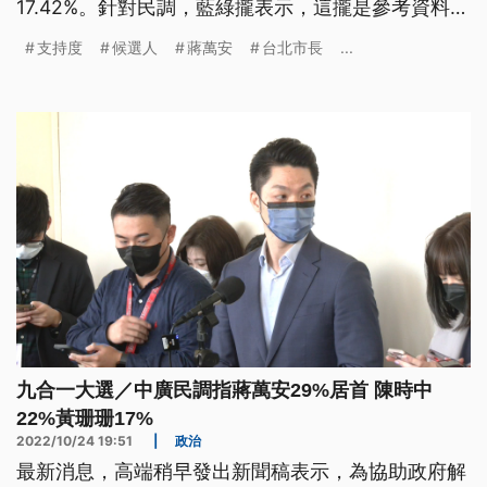
17.42%。針對民調，藍綠攏表示，這攏是參考資料，
會繼續拍拚。
支持度
候選人
蔣萬安
台北市長
...
九合一大選／中廣民調指蔣萬安29%居首 陳時中
22%黃珊珊17%
2022/10/24 19:51
|
政治
最新消息，高端稍早發出新聞稿表示，為協助政府解