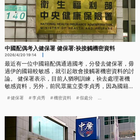
中國配偶考入健保署 健保署:袂接觸機密資料
2026/4/20 19:14
|
最近有一位中國籍配偶通過國考，分發去健保署，毋
過伊的國籍較敏感，就引起敢會接觸著機密資料的討
論。 健保署表示，目前人猶咧訓練，袂去處理著機
敏感資料，另外，前民眾黨立委李貞秀，因為國籍引
起爭議，今去予民眾黨開除黨籍，李貞秀已經聲請假
健保署
李貞秀
機密資料
假處分
...
處分，欲保伊立委的位。（新聞標題、導言為台語
文）