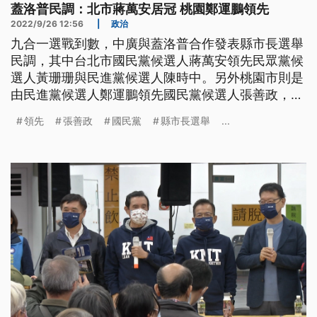
蓋洛普民調：北市蔣萬安居冠 桃園鄭運鵬領先
2022/9/26 12:56
|
政治
九合一選戰到數，中廣與蓋洛普合作發表縣市長選舉
民調，其中台北市國民黨候選人蔣萬安領先民眾黨候
選人黃珊珊與民進黨候選人陳時中。另外桃園市則是
由民進黨候選人鄭運鵬領先國民黨候選人張善政，中
廣董事長趙少康認為，張善政輸在年輕選民要積極努
領先
張善政
國民黨
縣市長選舉
...
力，另外北三都的選情也牽動年底閣揆保衛戰，不過
蘇貞昌回應政院不是保衛選舉。