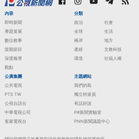
內容
分類
即時新聞
政治
社會
專題策展
全球
生活
數位敘事
兩岸
地方
當期節目
產經
文教科技
深度報導
環境
社福人權
觀點
公廣集團
主題網站
公共電視
我們的島
PTS TW
獨立特派員
公視台語台
有話好說
中華電視公司
P#新聞實驗室
客家電視台
PNN新聞議題中心
關於我們
更正啟事
最新消息
服務條款
隱私權保護政策