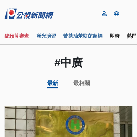
總預算審查
漢光演習
苦茶油苯駢芘超標
即時
熱門
#中廣
最新
最相關