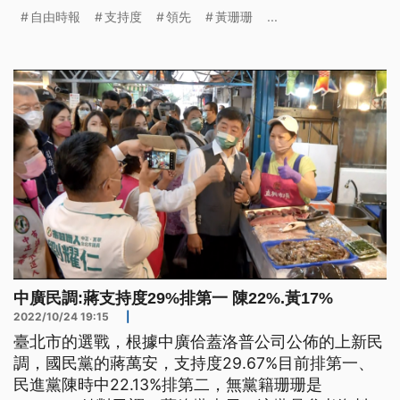
都表示會持續努力，黃珊珊則強調封關民調絕不可
自由時報
支持度
領先
黃珊珊
...
信。不過北市府一早就大動作召開「尼莎颱風檢討記
者會」，也遭外界解讀是要搶救黃珊珊選情。
中廣民調:蔣支持度29%排第一 陳22%.黃17%
2022/10/24 19:15
|
臺北市的選戰，根據中廣佮蓋洛普公司公佈的上新民
調，國民黨的蔣萬安，支持度29.67%目前排第一、
民進黨陳時中22.13%排第二，無黨籍珊珊是