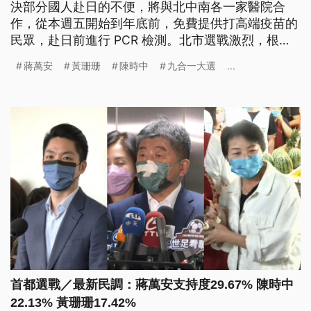
決部分國人赴日的不便，將與北中南各一家醫院合
作，從本週五開始到年底前，免費提供打高端疫苗的
民眾，赴日前進行 PCR 檢測。北市選戰激烈，根據
中廣與蓋洛普公司公布的最新民調，國民黨蔣萬安支
蔣萬安
黃珊珊
陳時中
九合一大選
...
持度居首，民進黨陳時中第二，無黨籍珊珊第三，針
對民調議題，藍綠白候選人都表示，民調僅供參考，
會繼續努力。
首都選戰／最新民調：蔣萬安支持度29.67% 陳時中
22.13% 黃珊珊17.42%