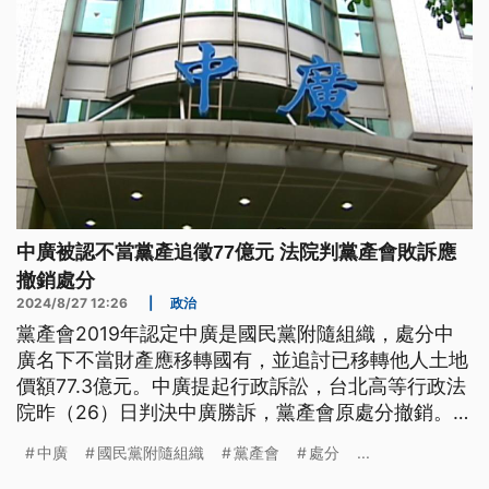
中廣被認不當黨產追徵77億元 法院判黨產會敗訴應
撤銷處分
2024/8/27 12:26
|
政治
黨產會2019年認定中廣是國民黨附隨組織，處分中
廣名下不當財產應移轉國有，並追討已移轉他人土地
價額77.3億元。中廣提起行政訴訟，台北高等行政法
院昨（26）日判決中廣勝訴，黨產會原處分撤銷。前
中廣董事長趙少康感謝法官還原事實真相；黨產會則
中廣
國民黨附隨組織
黨產會
處分
...
強調會提出上訴。