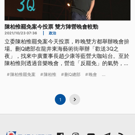
陳柏惟罷免案今投票 雙方陣營晚會較勁
2021/10/23 07:36
|
政治
立委陳柏惟罷免案今天投票，昨晚雙方都舉辦晚會拚
場。刪Q總部在龍井東海藝術街舉辦「歡送3Q之
夜」，找來中廣董事長趙少康等藍營大咖站台。至於
陳柏惟則透過音樂晚會，營造「反罷免」的氣勢，他
說不今天結果如何，都要說一聲感謝「3Q」。
陳柏惟罷免案
陳柏惟
刪Q總部
晚會
...
1