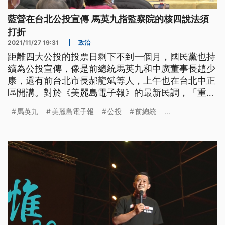
藍營在台北公投宣傳 馬英九指監察院的核四說法須
打折
2021/11/27 19:31
|
政治
距離四大公投的投票日剩下不到一個月，國民黨也持
續為公投宣傳，像是前總統馬英九和中廣董事長趙少
康，還有前台北市長郝龍斌等人，上午也在台北中正
區開講。對於《美麗島電子報》的最新民調，「重啟
核四」還有「珍愛藻礁」的不同意支持度已經大於同
馬英九
美麗島電子報
公投
前總統
...
意，而且「反萊豬」還有「公投綁大選」的數據也開
始接近，馬英九認為還有時間可以繼續努力。