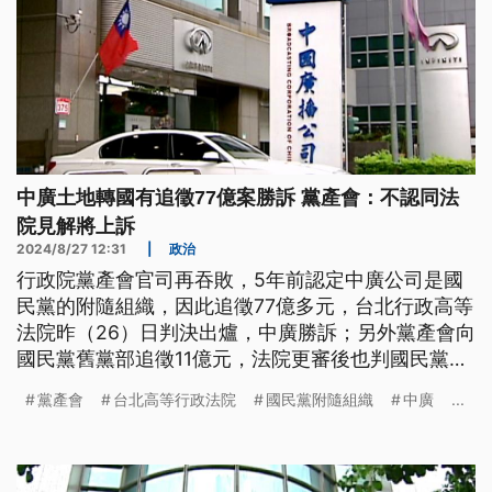
中廣土地轉國有追徵77億案勝訴 黨產會：不認同法
院見解將上訴
2024/8/27 12:31
|
政治
行政院黨產會官司再吞敗，5年前認定中廣公司是國
民黨的附隨組織，因此追徵77億多元，台北行政高等
法院昨（26）日判決出爐，中廣勝訴；另外黨產會向
國民黨舊黨部追徵11億元，法院更審後也判國民黨勝
訴，對此黨產會強調一定會提出上訴。
黨產會
台北高等行政法院
國民黨附隨組織
中廣
...