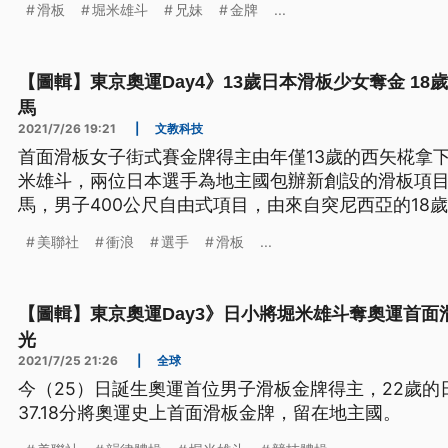
滑板
堀米雄斗
兄妹
金牌
...
【圖輯】東京奧運Day4》13歲日本滑板少女奪金 18
馬
2021/7/26 19:21
|
文教科技
首面滑板女子街式賽金牌得主由年僅13歲的西矢椛拿
米雄斗，兩位日本選手為地主國包辦新創設的滑板項
馬，男子400公尺自由式項目，由來自突尼西亞的18歲游泳選
得，得知結果時，他也大感意外。
美聯社
衝浪
選手
滑板
...
【圖輯】東京奧運Day3》日小將堀米雄斗奪奧運首面
光
2021/7/25 21:26
|
全球
今（25）日誕生奧運首位男子滑板金牌得主，22歲
37.18分將奧運史上首面滑板金牌，留在地主國。