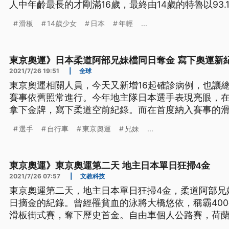
人中年齡最長的才剛滿16歲，最終由14歲的特魯以93
都有日本血統。
滑板
14歲少女
日本
年輕
...
東京奧運》日本柔道阿部兄妹檔同日奪金 寫下奧運新
2021/7/26 19:51
|
全球
東京奧運相關人員，今天又新增16起確診病例，也讓總
賽事依舊照常進行。今年地主隊日本選手表現亮眼，
拿下金牌，寫下柔道空前紀錄。而在首度納入賽事的
願把第一面金牌留在日本。至於女子自行車公路賽則
選手
自行車
東京奧運
兄妹
...
金。
東京奧運》東京奧運第二天 地主日本單日狂掃4金
2021/7/26 07:57
|
文教科技
東京奧運第二天，地主日本單日狂掃4金，柔道阿部兄
日摘金的紀錄。曾經罹貧血的泳將大橋悠依，稱霸40
滑板街式賽，奪下歷史首金。自由車個人公路賽，荷