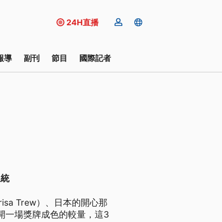
24H直播
報導
副刊
節目
國際記者
血統
sa Trew）、日本的開心那
），展開一場獎牌成色的較量，這3