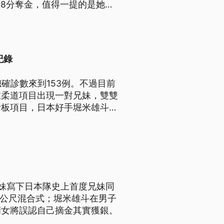
.18分奪金，值得一提的是她們
紀錄
確診數來到153例。不過目前
在柔道項目出現一對兄妹，雙雙
滑板項目，日本好手堀米雄斗如
是爆冷，由奧地利的數學博士摘
妹寫下日本隊史上首度兄妹同
0公尺混合式；堀米雄斗在男子
蘭女將誤認自己摘金其實獲銀。