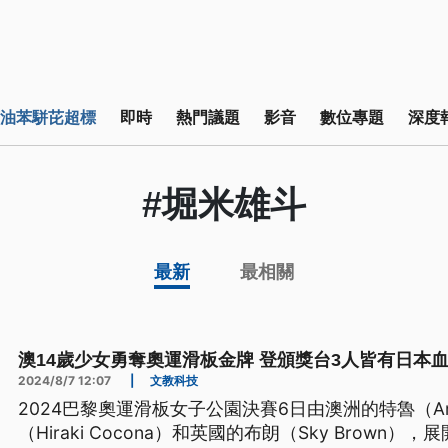
油苯駢芘超標
即時
熱門議題
影音
數位專題
深度
#堀米雄斗
最新
最相關
澳14歲少女勇奪奧運滑板金牌 登頒獎台3人皆有日本
2024/8/7 12:07
|
文教科技
2024巴黎奧運滑板女子公園決賽6日由澳洲的特魯（Ari
（Hiraki Cocona）和英國的布朗（Sky Brown