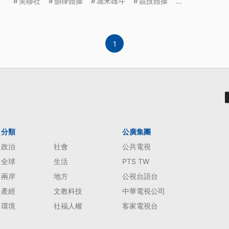
美聯社
韻律體操
堀米雄斗
競技體操
...
1
分類
公廣集團
政治
社會
公共電視
全球
生活
PTS TW
兩岸
地方
公視台語台
產經
文教科技
中華電視公司
環境
社福人權
客家電視台