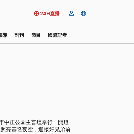
24H直播
報導
副刊
節目
國際記者
隆市中正公園主普壇舉行「開燈
也照亮基隆夜空，迎接好兄弟前