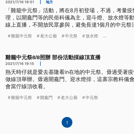
2021/7/16 19:51
|
地方
「雞籠中元祭」活動，將在8月初登場，不過，考量疫
理，以開龕門等的民俗科儀為主，迎斗燈、放水燈等
線上直播，不開放民眾參與，避免長達1個月的中元祭
雞籠中元祭
老大公廟
中元祭
放水燈
...
雞籠中元祭8/8照辦 部份活動採線頂直播
2021/7/16 19:15
|
熱天時仔就是愛去基隆看in在地的中元祭。毋過受著
做線頂舉辦。毋過開龕門、迎水燈排，這寡宗教科儀
會當佇線頂收看。
雞籠中元祭
開龕門
老大公廟
中元祭
1