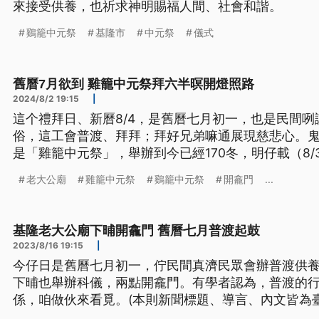
來接受供養，也祈求神明賜福人間、社會和諧。
鷄籠中元祭
基隆市
中元祭
儀式
舊曆7月欲到 雞籠中元祭拜六半暝開燈照路
2024/8/2 19:15
|
這个禮拜日、新曆8/4，是舊曆七月初一，也是民間
俗，這工會普渡、拜拜；拜好兄弟嘛通展現慈悲心。
是「雞籠中元祭」，舉辦到今已經170冬，明仔載（8
備開燈大典，替遮的好兄弟照路，嘛保庇過路人平安
老大公廟
雞籠中元祭
鷄籠中元祭
開龕門
...
皆為臺語文。）
基隆老大公廟下晡開龕門 舊曆七月普渡起鼓
2023/8/16 19:15
|
今仔日是舊曆七月初一，佇民間真濟民眾會辦普渡供
下晡也舉辦科儀，兩點開龕門。有學者認為，普渡的
係，咱做伙來看覓。(本則新聞標題、導言、內文皆為臺