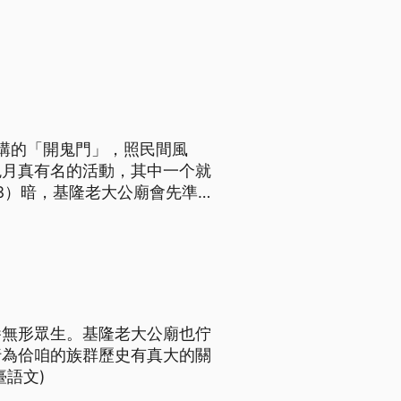
咧講的「開鬼門」，照民間風
鬼月真有名的活動，其中一个就
/3）暗，基隆老大公廟會先準
。（這則新聞標題、導言、內文
養無形眾生。基隆老大公廟也佇
行為佮咱的族群歷史有真大的關
語文)