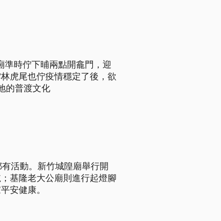
公廟準時佇下晡兩點開龕門，迎
雲林虎尾也佇疫情穩定了後，欲
地的普渡文化
廟都有活動。新竹城隍廟舉行開
航；基隆老大公廟則進行起燈腳
家平安健康。