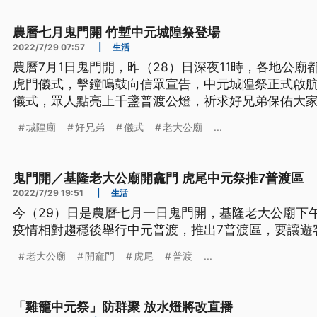
農曆七月鬼門開 竹塹中元城隍祭登場
2022/7/29 07:57
|
生活
農曆7月1日鬼門開，昨（28）日深夜11時，各地公
虎門儀式，擊鐘鳴鼓向信眾宣告，中元城隍祭正式啟
儀式，眾人點亮上千盞普渡公燈，祈求好兄弟保佑大
城隍廟
好兄弟
儀式
老大公廟
...
鬼門開／基隆老大公廟開龕門 虎尾中元祭推7普渡區
2022/7/29 19:51
|
生活
今（29）日是農曆七月一日鬼門開，基隆老大公廟下
疫情相對趨穩後舉行中元普渡，推出7普渡區，要讓遊
老大公廟
開龕門
虎尾
普渡
...
「雞籠中元祭」防群聚 放水燈將改直播