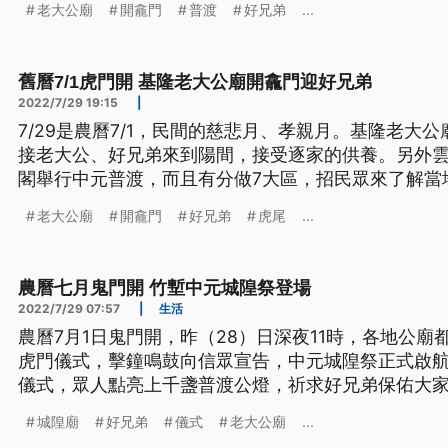
老大公廟
開龕門
普渡
好兄弟
...
舊曆7/1虎門開 基隆老大公廟開龕門迎好兄弟
2022/7/29 19:15
|
7/29是農曆7/1，民間的慈悲月、孝親月。基隆老大
接老大公、好兄弟來到陽間，接受逐家的供養。另外
閣舉行中元普渡，而且有分做7大區，招民眾來了解當
老大公廟
開龕門
好兄弟
虎尾
...
農曆七月鬼門開 竹塹中元城隍祭登場
2022/7/29 07:57
|
生活
農曆7月1日鬼門開，昨（28）日深夜11時，各地公
虎門儀式，擊鐘鳴鼓向信眾宣告，中元城隍祭正式啟
儀式，眾人點亮上千盞普渡公燈，祈求好兄弟保佑大
城隍廟
好兄弟
儀式
老大公廟
...