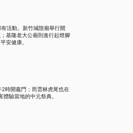
廟都有活動。新竹城隍廟舉行開
航；基隆老大公廟則進行起燈腳
家平安健康。
午2時開龕門；而雲林虎尾也在
客體驗當地的中元祭典。