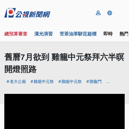
總預算審查
漢光演習
苦茶油苯駢芘超標
即時
熱門
舊曆7月欲到 雞籠中元祭拜六半暝
開燈照路
老大公廟
雞籠中元祭
鷄籠中元祭
開龕門
...