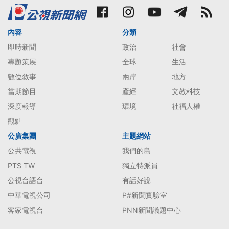
內容
分類
即時新聞
政治
社會
專題策展
全球
生活
數位敘事
兩岸
地方
當期節目
產經
文教科技
深度報導
環境
社福人權
觀點
公廣集團
主題網站
公共電視
我們的島
PTS TW
獨立特派員
公視台語台
有話好說
中華電視公司
P#新聞實驗室
客家電視台
PNN新聞議題中心