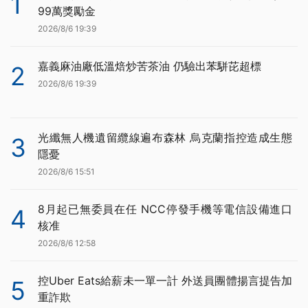
1
99萬獎勵金
2026/8/6 19:39
嘉義麻油廠低溫焙炒苦茶油 仍驗出苯駢芘超標
2
2026/8/6 19:39
光纖無人機遺留纜線遍布森林 烏克蘭指控造成生態
3
隱憂
2026/8/6 15:51
8月起已無委員在任 NCC停發手機等電信設備進口
4
核准
2026/8/6 12:58
控Uber Eats給薪未一單一計 外送員團體揚言提告加
5
重詐欺