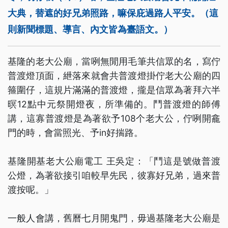
大典，替遮的好兄弟照路，嘛保庇過路人平安。（這
則新聞標題、導言、內文皆為臺語文。）
基隆的老大公廟，當咧無閒用毛筆共信眾的名，寫佇
普渡燈頂面，紲落來就會共普渡燈掛佇老大公廟的四
箍圍仔，這規片滿滿的普渡燈，攏是信眾為著拜六半
暝12點中元祭開燈夜，所準備的。鬥普渡燈的師傅
講，這寡普渡燈是為著欲予108个老大公，佇咧開龕
門的時，會當照光、予in好揣路。
基隆開基老大公廟電工 王吳定：「鬥這是號做普渡
公燈，為著欲接引咱較早先民，彼寡好兄弟，過來普
渡按呢。」
一般人會講，舊曆七月開鬼門，毋過基隆老大公廟是