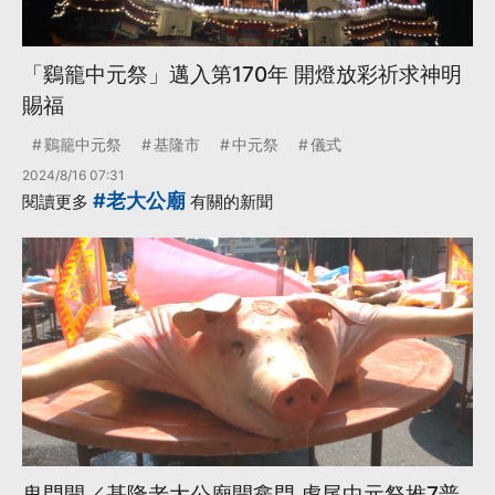
「鷄籠中元祭」邁入第170年 開燈放彩祈求神明
賜福
鷄籠中元祭
基隆市
中元祭
儀式
2024/8/16 07:31
#老大公廟
閱讀更多
有關的新聞
鬼門開／基隆老大公廟開龕門 虎尾中元祭推7普