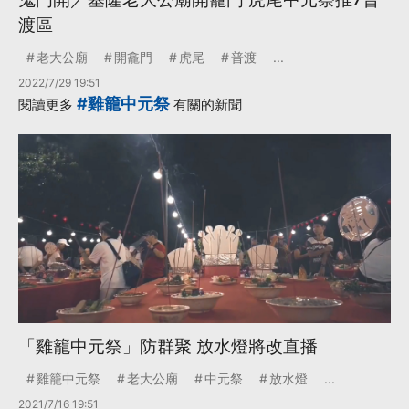
渡區
老大公廟
開龕門
虎尾
普渡
...
2022/7/29 19:51
#雞籠中元祭
閱讀更多
有關的新聞
「雞籠中元祭」防群聚 放水燈將改直播
雞籠中元祭
老大公廟
中元祭
放水燈
...
2021/7/16 19:51