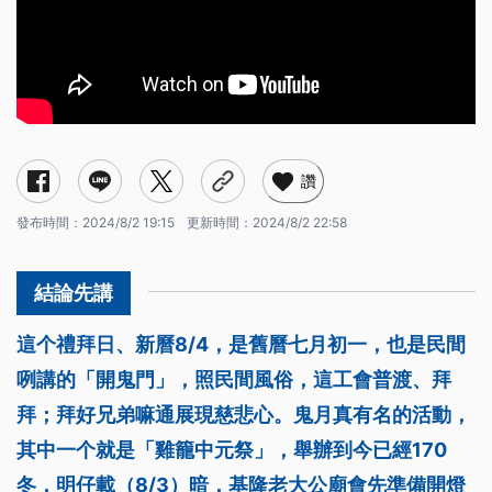
讚
發布時間：
2024/8/2 19:15
更新時間：
2024/8/2 22:58
這个禮拜日、新曆8/4，是舊曆七月初一，也是民間
咧講的「開鬼門」，照民間風俗，這工會普渡、拜
拜；拜好兄弟嘛通展現慈悲心。鬼月真有名的活動，
其中一个就是「雞籠中元祭」，舉辦到今已經170
冬，明仔載（8/3）暗，基隆老大公廟會先準備開燈