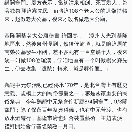
講開龕門。廟方表示，當初漳泉相刣、死百幾人，為
著欲祭拜這寡先民，in將這108个老大公的遺骸抾轉
來，起做老大公墓，後來才改名做老大公廟。
基隆開基老大公廟秘書 許國春：「漳州人先到基隆
地區來，然後泉州慢到，然後佇魴頂，就是咱這馬的
南榮公墓發生相刣，差不多死有一百空幾个人，後來
統一叫做108位羅漢，佇咱地區有一个叫做楊火輝先
生，伊去收集（遺骸）轉來，就是葬佇遮。」
鷄籠中元祭活動已經傳承170年，是北台灣上有歷史
意義、規模上大的民俗節慶之一，嘛是國家重要的民
俗祭典。今年鷄籠中元祭會佇新曆8/4開龕門，9/3關
龕門；除了保留百年祭典科儀，也有中元普渡、也有
放水燈遊行，基隆市府也結合裝置藝術、主題表演，
禮拜開始會佇基隆鬧熱一月日。