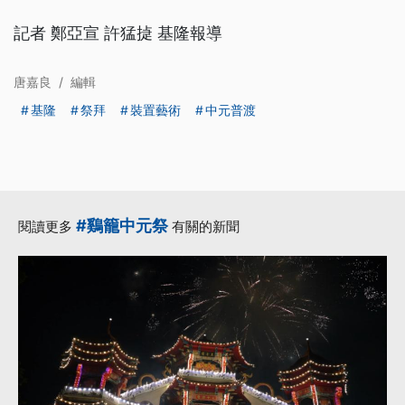
記者 鄭亞宣 許猛㨗 基隆報導
唐嘉良
/
編輯
基隆
祭拜
裝置藝術
中元普渡
#鷄籠中元祭
閱讀更多
有關的新聞