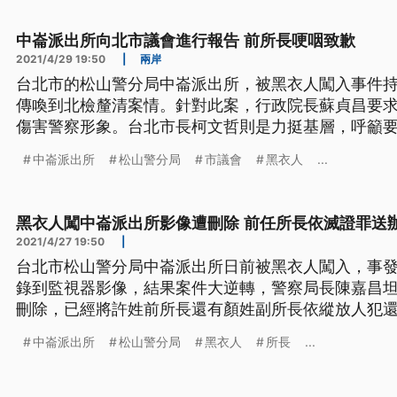
起到地檢署說明，並交出手機自清
中崙派出所向北市議會進行報告 前所長哽咽致歉
2021/4/29 19:50
|
兩岸
台北市的松山警分局中崙派出所，被黑衣人闖入事件
傳喚到北檢釐清案情。針對此案，行政院長蘇貞昌要
傷害警察形象。台北市長柯文哲則是力挺基層，呼籲
中崙所的前所長，今天也在市議會報告，哽咽向警察
中崙派出所
松山警分局
市議會
黑衣人
...
法調查還原真相。 闖入台北市松山警分局中崙派出所
人，29日下午2點，被北檢傳訊
黑衣人闖中崙派出所影像遭刪除 前任所長依滅證罪送
2021/4/27 19:50
|
台北市松山警分局中崙派出所日前被黑衣人闖入，事
錄到監視器影像，結果案件大逆轉，警察局長陳嘉昌
刪除，已經將許姓前所長還有顏姓副所長依縱放人犯
辦，松山警分局長林志誠則因督導不周，調離主管職。
中崙派出所
松山警分局
黑衣人
所長
...
名黑衣人闖入中崙派出所破壞電腦，警方一度聲稱停
情大逆轉，台北市警局長陳嘉昌在議