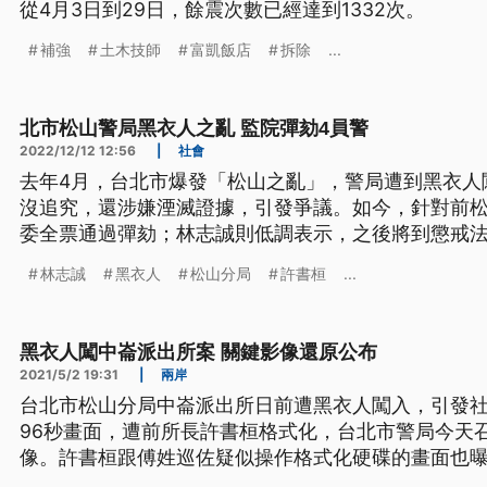
從4月3日到29日，餘震次數已經達到1332次。
補強
土木技師
富凱飯店
拆除
...
北市松山警局黑衣人之亂 監院彈劾4員警
2022/12/12 12:56
|
社會
去年4月，台北市爆發「松山之亂」，警局遭到黑衣人
沒追究，還涉嫌湮滅證據，引發爭議。如今，針對前松
委全票通過彈劾；林志誠則低調表示，之後將到懲戒
應。
林志誠
黑衣人
松山分局
許書桓
...
黑衣人闖中崙派出所案 關鍵影像還原公布
2021/5/2 19:31
|
兩岸
台北市松山分局中崙派出所日前遭黑衣人闖入，引發
96秒畫面，遭前所長許書桓格式化，台北市警局今天
像。許書桓跟傅姓巡佐疑似操作格式化硬碟的畫面也
認被長官施壓，強調是擔憂影響警方形象，才將影片格式