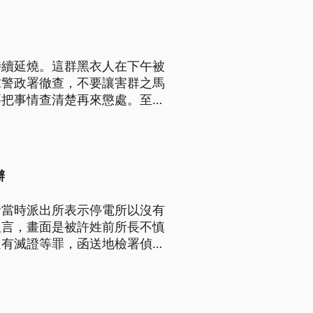
持續延燒。這群黑衣人在下午被
求警政署徹查，不要讓害群之馬
要把事情查清楚再來懲處。至於
同仁和社會道歉，希望能經由司
鬧事，引發風波的同一群黑衣
辦
發當時派出所表示停電所以沒有
坦言，畫面是被許姓前所長不慎
還有滅證等罪，函送地檢署偵
 台北市松山警分局日前遭多
電沒有錄到監視器影像，如今案