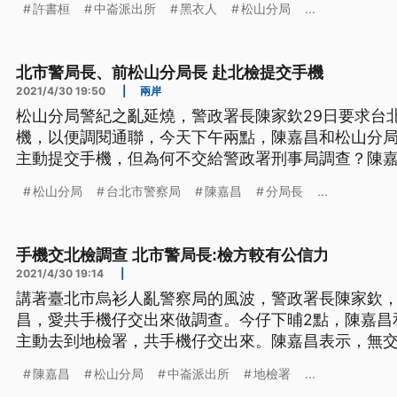
許書桓
中崙派出所
黑衣人
松山分局
...
分，10名黑衣人陸續橫越馬路，衝進台北市松山分局
技教官楊忠蒞不斷叫囂，楊忠蒞朝
北市警局長、前松山分局長 赴北檢提交手機
2021/4/30 19:50
|
兩岸
松山分局警紀之亂延燒，警政署長陳家欽29日要求台
機，以便調閱通聯，今天下午兩點，陳嘉昌和松山分
主動提交手機，但為何不交給警政署刑事局調查？陳
力。至於台北市長柯文哲也不認同警政署的做法，認
松山分局
台北市警察局
陳嘉昌
分局長
...
正義。 史無前例，台北市警察局長陳嘉昌和松山分局
下午兩點一起到地檢署說明，並交出
手機交北檢調查 北市警局長:檢方較有公信力
2021/4/30 19:14
|
講著臺北市烏衫人亂警察局的風波，警政署長陳家欽，
昌，愛共手機仔交出來做調查。今仔下晡2點，陳嘉昌
主動去到地檢署，共手機仔交出來。陳嘉昌表示，無
信力。而且臺北市長柯文哲也無認同警政署的做法，認
陳嘉昌
松山分局
中崙派出所
地檢署
...
例，台北市警察局長陳嘉昌和松山分局前分局長林志誠