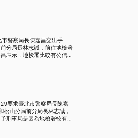
中崙派出所，對著松山分局體
北市警察局長陳嘉昌交出手
局前分局長林志誠，前往地檢署
嘉昌表示，地檢署比較有公信
為未審先判，私刑制裁，程序不
前分局長林志誠兩個人，30日
29要求臺北市警察局長陳嘉
和松山分局前分局長林志誠，
交予刑事局是因為地檢署較有公
為是無審就先判刑。 史無前
兩個人，30號下午兩點，一