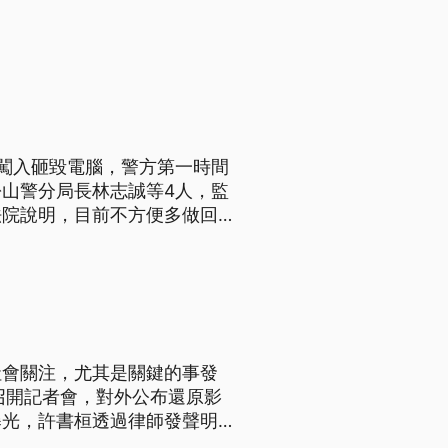
闖入砸毀電腦，警方第一時間
山警分局長林志誠等4人，監
法院說明，目前不方便多做回
社會關注，尤其是關鍵的事發
召開記者會，對外公布還原影
曝光，許書桓透過律師發聲明否
化。4月16日凌晨2點15