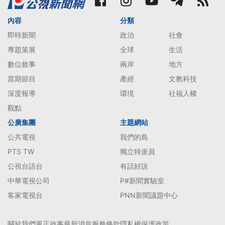
內容
分類
即時新聞
政治
社會
專題策展
全球
生活
數位敘事
兩岸
地方
當期節目
產經
文教科技
深度報導
環境
社福人權
觀點
公廣集團
主題網站
公共電視
我們的島
PTS TW
獨立特派員
公視台語台
有話好說
中華電視公司
P#新聞實驗室
客家電視台
PNN新聞議題中心
關於我們
更正啟事
最新消息
服務條款
隱私權保護政策