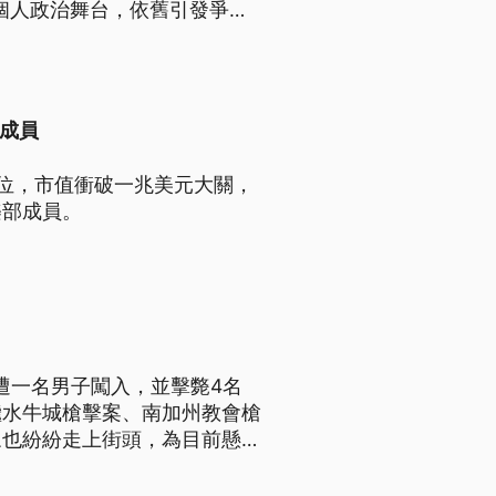
成個人政治舞台，依舊引發爭
部成員
價位，市值衝破一兆美元大關，
樂部成員。
遭一名男子闖入，並擊斃4名
繼水牛城槍擊案、南加州教會槍
眾也紛紛走上街頭，為目前懸而