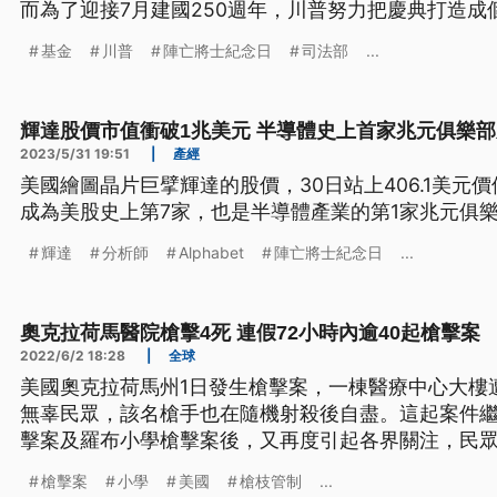
而為了迎接7月建國250週年，川普努力把慶典打造
議。
基金
川普
陣亡將士紀念日
司法部
...
輝達股價市值衝破1兆美元 半導體史上首家兆元俱樂
2023/5/31 19:51
|
產經
美國繪圖晶片巨擘輝達的股價，30日站上406.1美元
成為美股史上第7家，也是半導體產業的第1家兆元俱
輝達
分析師
Alphabet
陣亡將士紀念日
...
奧克拉荷馬醫院槍擊4死 連假72小時內逾40起槍擊案
2022/6/2 18:28
|
全球
美國奧克拉荷馬州1日發生槍擊案，一棟醫療中心大樓
無辜民眾，該名槍手也在隨機射殺後自盡。這起案件
擊案及羅布小學槍擊案後，又再度引起各界關注，民
未決的限槍政策進行倡議。
槍擊案
小學
美國
槍枝管制
...