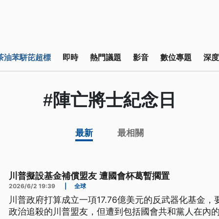
茶油苯駢芘超標
即時
熱門議題
影音
數位專題
深度
#陣亡將士紀念日
最新
最相關
川普擬設基金補償盟友 遭國會杯葛暫擱置
2026/6/2 19:39
|
全球
川普政府打算成立一項17.76億美元的反武器化基金
政治追殺的川普盟友，但遭到包括國會共和黨人在內