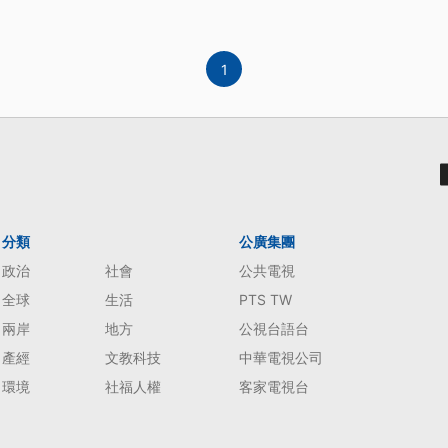
1
分類
公廣集團
政治
社會
公共電視
全球
生活
PTS TW
兩岸
地方
公視台語台
產經
文教科技
中華電視公司
環境
社福人權
客家電視台