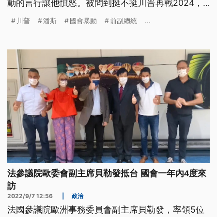
動的言行讓他憤怒。被問到挺不挺川普再戰2024，
可能成為川普敵手的潘斯表態，「有更好的選擇」。
川普
潘斯
國會暴動
前副總統
...
法參議院歐委會副主席貝勒發抵台 國會一年內4度來
訪
2022/9/7 12:56
|
政治
法國參議院歐洲事務委員會副主席貝勒發，率領5位