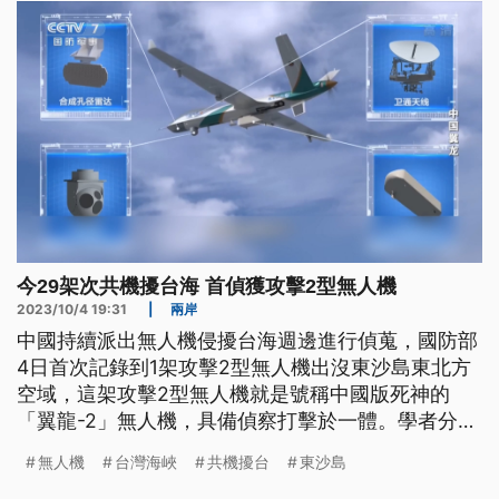
今29架次共機擾台海 首偵獲攻擊2型無人機
2023/10/4 19:31
|
兩岸
中國持續派出無人機侵擾台海週邊進行偵蒐，國防部
4日首次記錄到1架攻擊2型無人機出沒東沙島東北方
空域，這架攻擊2型無人機就是號稱中國版死神的
「翼龍-2」無人機，具備偵察打擊於一體。學者分
析，翼龍-2未來不排除加入長時間在台海週邊盤旋偵
無人機
台灣海峽
共機擾台
東沙島
查。