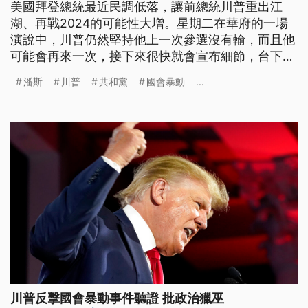
美國拜登總統最近民調低落，讓前總統川普重出江
湖、再戰2024的可能性大增。星期二在華府的一場
演說中，川普仍然堅持他上一次參選沒有輸，而且他
可能會再來一次，接下來很快就會宣布細節，台下激
情的聽眾也跟著高呼「再四年」。
潘斯
川普
共和黨
國會暴動
...
川普反擊國會暴動事件聽證 批政治獵巫