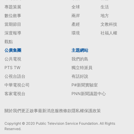
專題策展
全球
生活
數位敘事
兩岸
地方
當期節目
產經
文教科技
深度報導
環境
社福人權
觀點
公廣集團
主題網站
公共電視
我們的島
PTS TW
獨立特派員
公視台語台
有話好說
中華電視公司
P#新聞實驗室
客家電視台
PNN新聞議題中心
關於我們
更正啟事
最新消息
服務條款
隱私權保護政策
Copyright © 2020 Public Television Service Foundation. All Rights
Reserved.