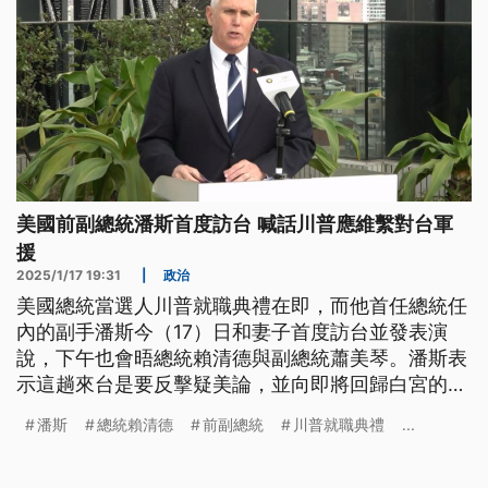
美國前副總統潘斯首度訪台 喊話川普應維繫對台軍
援
2025/1/17 19:31
|
政治
美國總統當選人川普就職典禮在即，而他首任總統任
內的副手潘斯今（17）日和妻子首度訪台並發表演
說，下午也會晤總統賴清德與副總統蕭美琴。潘斯表
示這趟來台是要反擊疑美論，並向即將回歸白宮的川
普喊話，在中國侵台野心不減的狀況下，若減少對台
潘斯
總統賴清德
前副總統
川普就職典禮
...
灣的軍事援助，將對全球安全造成威脅。