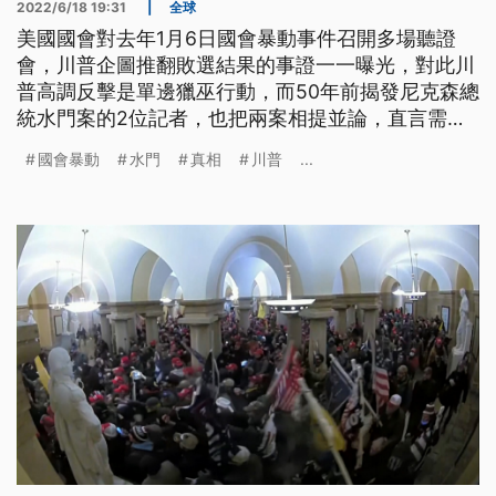
2022/6/18 19:31
|
全球
美國國會對去年1月6日國會暴動事件召開多場聽證
會，川普企圖推翻敗選結果的事證一一曝光，對此川
普高調反擊是單邊獵巫行動，而50年前揭發尼克森總
統水門案的2位記者，也把兩案相提並論，直言需要
超越黨派意識形態, 調查真相到底。
國會暴動
水門
真相
川普
...