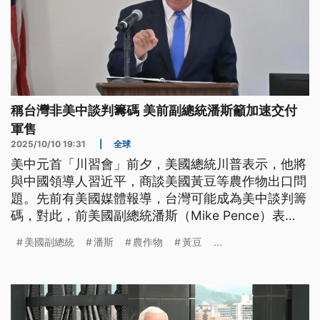
稱台灣非美中談判籌碼 美前副總統潘斯籲加速交付
軍售
2025/10/10 19:31
|
全球
美中元首「川習會」前夕，美國總統川普表示，他將
與中國領導人習近平，商談美國黃豆等農作物出口問
題。先前有美國媒體報導，台灣可能成為美中談判籌
碼，對此，前美國副總統潘斯（Mike Pence）表
示，台灣不會成為美中談判籌碼，呼籲川普政府應加
美國副總統
潘斯
農作物
黃豆
...
速交付延遲的對台軍售。