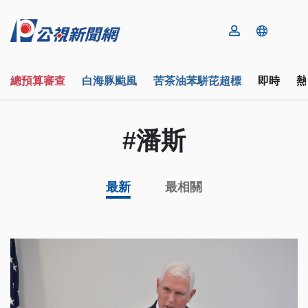
總預算審查
白海豚颱風
苦茶油苯駢芘超標
即時
熱
#潘斯
最新
最相關