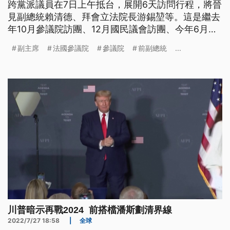
跨黨派議員在7日上午抵台，展開6天訪問行程，將晉
見副總統賴清德、拜會立法院長游錫堃等。這是繼去
年10月參議院訪團、12月國民議會訪團、今年6月參
議院訪團後，1年內法國國會第4度組團訪台。外交部
副主席
法國參議院
參議院
前副總統
...
發言人歐江安表示，「這彰顯出台灣跟法國友好的情
誼，外交部我們表達誠摯的歡迎。我們知道貝勒發副
主席是台灣長期的友人，他支持台灣參與世界衛生大
會WHA，向來不遺餘力。
川普暗示再戰2024 前搭檔潘斯劃清界線
2022/7/27 18:58
|
全球