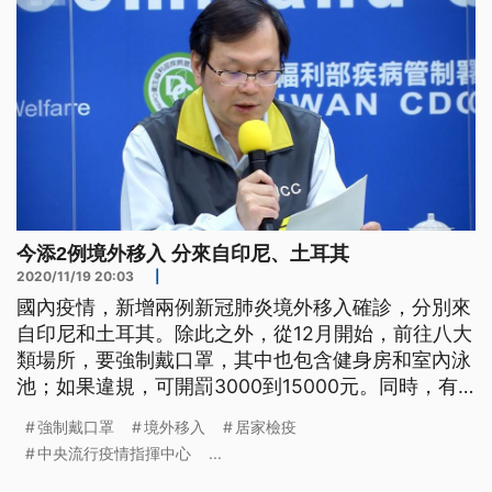
今添2例境外移入 分來自印尼、土耳其
2020/11/19 20:03
|
國內疫情，新增兩例新冠肺炎境外移入確診，分別來
自印尼和土耳其。除此之外，從12月開始，前往八大
類場所，要強制戴口罩，其中也包含健身房和室內泳
池；如果違規，可開罰3000到15000元。同時，有
台商陳情，希望農曆春節返台可以減少居家檢疫時
強制戴口罩
境外移入
居家檢疫
間，但指揮官陳時中表示，病毒不放假，如果想和家
中央流行疫情指揮中心
...
人有更多相處時間，建議早一點回國。 揮汗跑步、
用器材做重量訓練，為了讓身體更健康，不少民眾一