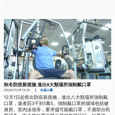
一切攏愛照規定來。 揮汗跑步、用器材做重量訓
...
練，為了讓身體更健康，不少民眾一早就來到健身房
運動，但仔細一看多數人都沒有戴上口罩，疫情指揮
中心公布最新秋冬防疫專案，從1
秋冬防疫新措施 進出8大類場所強制戴口罩
2020/11/19 12:51
|
社福人權
12月1日起祭出防疫新措施，進出八大類場所強制戴
口罩，違者罰3千到1萬5。強制戴口罩的場域包括健
身房、室內泳池等，要求儘可能戴口罩，不過部分民