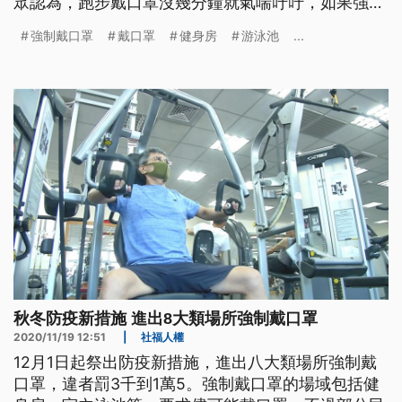
眾認為，跑步戴口罩沒幾分鐘就氣喘吁吁，如果強制
要求，會改戶外運動。另外室內泳池在下水前，包括
強制戴口罩
戴口罩
健身房
游泳池
...
更衣都得戴著口罩，多數民眾抱怨這樣規定根本是擾
民。 踩飛輪、跑步機揮汗燃脂，重訓強化肌耐力，
一早健身房就有不少民眾健身，不過多數沒戴口罩。
從12月1日起，健身房納
秋冬防疫新措施 進出8大類場所強制戴口罩
2020/11/19 12:51
|
社福人權
12月1日起祭出防疫新措施，進出八大類場所強制戴
口罩，違者罰3千到1萬5。強制戴口罩的場域包括健