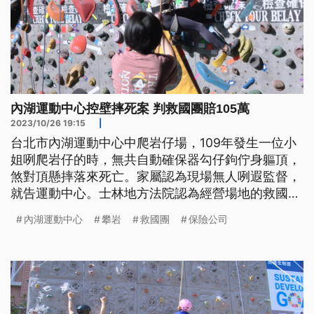
內湖運動中心控壁摔死案 判救國團賠105萬
2023/10/26 19:15
|
台北市內湖運動中心中爬岩仔場，109年發生一位小
姐咧爬岩仔的時，無共自動確保器勾仔鉤佇身軀頂，
煞對頂懸摔落來死亡。家屬認為現場無人咧遐監督，
就告運動中心。士林地方法院認為經營場地的救國團
外包廠商愛負擔7成的責任，判愛賠人105萬。（這條
內湖運動中心
攀岩
救國團
保險公司
新聞標題、前言是臺語文。）