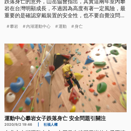
跌落身亡的意外，山岳協會指出，其實這兩年室內攀
岩在台灣明顯成長，不過因為高度有著一定風險，最
重要的是確認穿戴裝置的安全性，也不要自覺沒問
題，沒有教練陪同就進行攀爬。 山岳協會說，上攀
攀岩
內湖運動中心
運動
身亡
有高度有難度，但近年來越來越多人嚐試，且以女性
居多。山岳協會運動攀登部部長莊嘉仁表示：「大部
分來講，(上攀)你失敗的比例會很高，但是你完成的
時候成就感會特別大，再厲害
運動中心攀岩女子跌落身亡 安全問題引關注
2020/9/2 19:46
|
社福人權