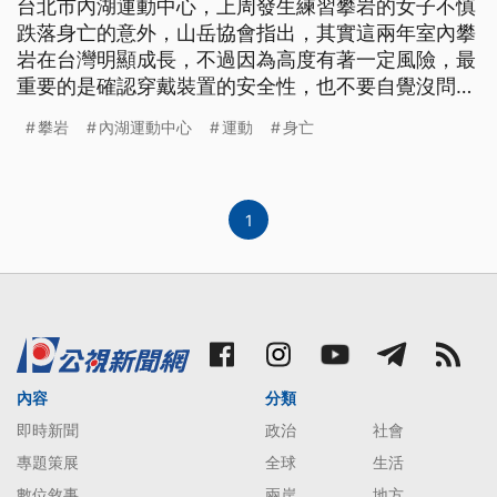
台北市內湖運動中心，上周發生練習攀岩的女子不慎
跌落身亡的意外，山岳協會指出，其實這兩年室內攀
岩在台灣明顯成長，不過因為高度有著一定風險，最
重要的是確認穿戴裝置的安全性，也不要自覺沒問
題，沒有教練陪同就進行攀爬。 山岳協會說，上攀
攀岩
內湖運動中心
運動
身亡
有高度有難度，但近年來越來越多人嚐試，且以女性
居多。山岳協會運動攀登部部長莊嘉仁表示：「大部
分來講，(上攀)你失敗的比例會很高，但是你完成的
時候成就感會特別大，再厲害
1
內容
分類
即時新聞
政治
社會
專題策展
全球
生活
數位敘事
兩岸
地方