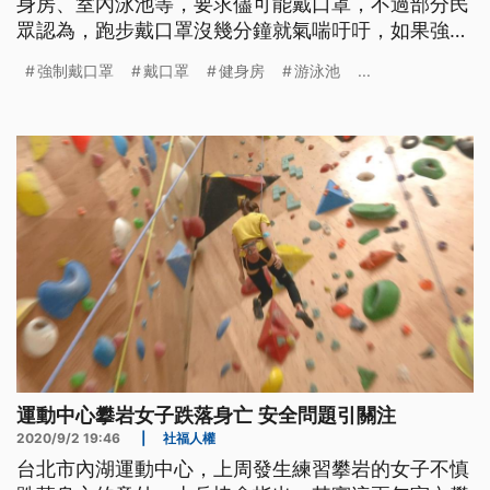
身房、室內泳池等，要求儘可能戴口罩，不過部分民
眾認為，跑步戴口罩沒幾分鐘就氣喘吁吁，如果強制
要求，會改戶外運動。另外室內泳池在下水前，包括
強制戴口罩
戴口罩
健身房
游泳池
...
更衣都得戴著口罩，多數民眾抱怨這樣規定根本是擾
民。 踩飛輪、跑步機揮汗燃脂，重訓強化肌耐力，
一早健身房就有不少民眾健身，不過多數沒戴口罩。
從12月1日起，健身房納
運動中心攀岩女子跌落身亡 安全問題引關注
2020/9/2 19:46
|
社福人權
台北市內湖運動中心，上周發生練習攀岩的女子不慎