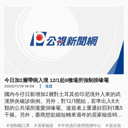
早就來到健身房運動，但仔細
今日加2層帶病入境 12/1起8種場所強制掛喙罨
2020/11/19 18:56
|
生活
國內今仔日新增加2層對土耳其佮印尼境外入來的武
漢肺炎確診病例。另外，對12/1開始，若準出入8大
類的公共場所攏愛掛喙罨。違規者上重通好罰到1萬5
千箍。另外，臺商想欲縮短轉來過年的居家檢疫時
間，指揮官陳時中表示，病毒無因為過年就袂穢病，
強制戴口罩
居家檢疫
中央流行疫情指揮中心
游泳池