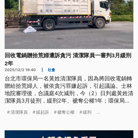
回收電鍋贈拾荒婦遭訴貪污 清潔隊員一審判3月緩刑
2年
2025/12/2 19:40
|
社會
台北市環保局一名黃姓清潔隊員，因為將回收電鍋轉
贈給拾荒婦人，被依貪污罪嫌起訴，引起議論。士林
地院審理後，合議庭4次減刑，今（2）日判處黃姓清
潔隊員3月徒刑，緩刑2年、褫奪公權1年；環保局則
回應，會盡力讓他工作不受影響。面對這類小額貪污
清潔隊員
緩起訴
褫奪公權
緩刑
...
案件，法務部則提修法，只要符合情節輕微圖得財物
在5萬以下，增加法院的減刑空間，甚至給予免刑。