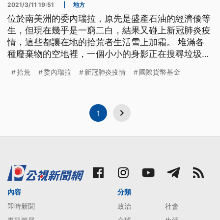
2021/3/11 19:51
|
地方
位於南美洲的委內瑞拉，原先是盛產石油的經濟優等
生，但現在幾乎是一窮二白，結果又碰上新冠肺炎疫
情，這些都讓在地的拾荒者生活雪上加霜。 堆滿各
種廢棄物的空地裡，一個小小的身影正在搜尋垃圾堆
中有沒有可以拿回家的食物，或是有價值、能賣錢的
拾荒
委內瑞拉
新冠肺炎疫情
國際貨幣基金
東西。16歲的布里托繼承了家族三代相傳的拾荒工
作，整天與灰塵、惡臭和可能有毒的空氣為伍。 委
內瑞拉原本盛產石油，也是OPEC會員之一，但從已
故總統查維茲到現任的馬杜羅，2
1
內容
分類
即時新聞
政治
社會