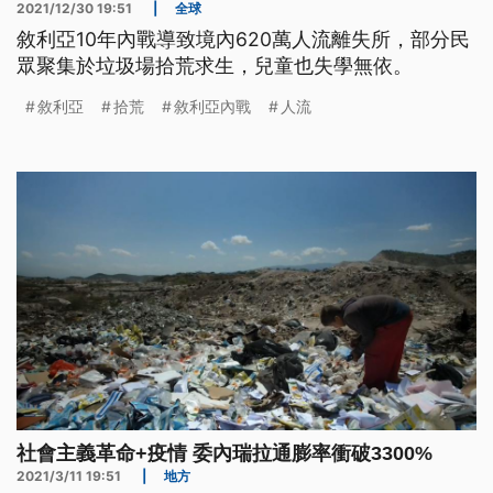
2021/12/30 19:51
|
全球
敘利亞10年內戰導致境內620萬人流離失所，部分民
眾聚集於垃圾場拾荒求生，兒童也失學無依。
敘利亞
拾荒
敘利亞內戰
人流
社會主義革命+疫情 委內瑞拉通膨率衝破3300%
2021/3/11 19:51
|
地方