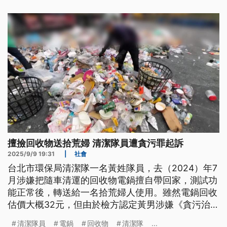
擅撿回收物送拾荒婦 清潔隊員遭貪污罪起訴
2025/9/9 19:31
|
社會
台北市環保局清潔隊一名黃姓隊員，去（2024）年7
月涉嫌把隨車清運的回收物電鍋擅自帶回家，測試功
能正常後，轉送給一名拾荒婦人使用。雖然電鍋回收
估價大概32元，但由於檢方認定黃男涉嫌《貪污治罪
條例》及侵占非公用私有財罪，依法起訴。黃男今
清潔隊員
電鍋
回收物
清潔隊
...