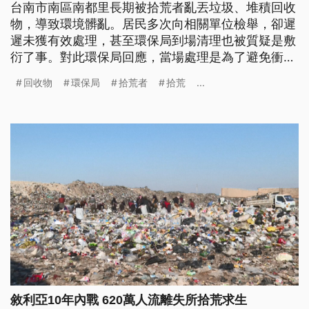
台南市南區南都里長期被拾荒者亂丟垃圾、堆積回收
物，導致環境髒亂。居民多次向相關單位檢舉，卻遲
遲未獲有效處理，甚至環保局到場清理也被質疑是敷
衍了事。對此環保局回應，當場處理是為了避免衝
突，絕非敷衍。
回收物
環保局
拾荒者
拾荒
...
敘利亞10年內戰 620萬人流離失所拾荒求生