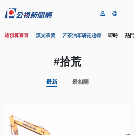
總預算審查
漢光演習
苦茶油苯駢芘超標
即時
熱門
#拾荒
最新
最相關