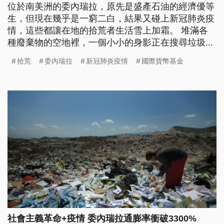
位於南美洲的委內瑞拉，原先是盛產石油的經濟優等
生，但現在幾乎是一窮二白，結果又碰上新冠肺炎疫
情，這些都讓在地的拾荒者生活雪上加霜。 堆滿各
種廢棄物的空地裡，一個小小的身影正在搜尋垃圾堆
中有沒有可以拿回家的食物，或是有價值、能賣錢的
拾荒
委內瑞拉
新冠肺炎疫情
國際貨幣基金
東西。16歲的布里托繼承了家族三代相傳的拾荒工
作，整天與灰塵、惡臭和可能有毒的空氣為伍。 委
內瑞拉原本盛產石油，也是OPEC會員之一，但從已
故總統查維茲到現任的馬杜羅，2
社會主義革命+疫情 委內瑞拉通膨率衝破3300%