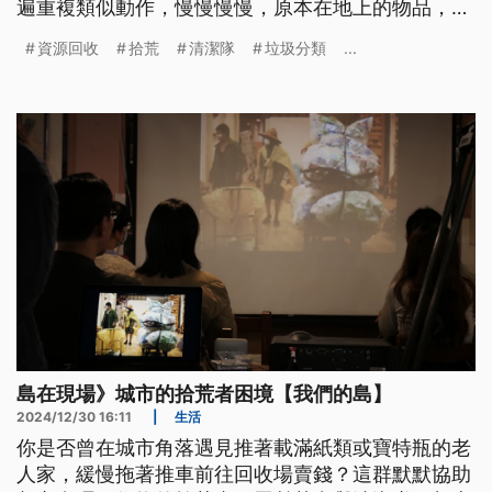
遍重複類似動作，慢慢慢慢，原本在地上的物品，通
通堆上推車。
資源回收
拾荒
清潔隊
垃圾分類
...
島在現場》城市的拾荒者困境【我們的島】
2024/12/30 16:11
|
生活
你是否曾在城市角落遇見推著載滿紙類或寶特瓶的老
人家，緩慢拖著推車前往回收場賣錢？這群默默協助