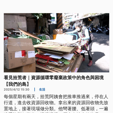
（9）日出庭坦承犯行。清潔隊表示，黃男違反職工
工作規則，已記過處分。
看見拾荒者｜資源循環零廢棄政策中的角色與困境
【我們的島】
2025/4/12 15:30
|
生活
每個星期有兩天，拾荒阿姨會把推車推過來，停在人
行道，進去收資源回收物。拿出來的資源回收物先放
置地上，接著現場做分類。他彎著腰、低著頭，一遍