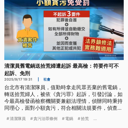
清潔員舊電鍋送拾荒婦遭起訴 最高檢：符要件可不
起訴、免刑
2025/9/17 19:31
|
社會
台北市有清潔隊員，值勤時拿走民眾丟棄的舊電鍋，
轉送拾荒婦人，被依《貪污罪》起訴，引發討論，如
今最高檢發函檢察機關要兼顧法理情，偵辦同時秉持
同理心，面對小額貪污，符合相關法規要件，偵查中
可以不起訴，審判程序也能聲請判免刑。
清潔隊員
貪污治罪條例
電鍋
拾荒
...