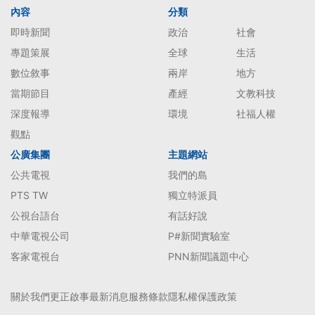
內容
分類
即時新聞
政治
社會
專題策展
全球
生活
數位敘事
兩岸
地方
當期節目
產經
文教科技
深度報導
環境
社福人權
觀點
公廣集團
主題網站
公共電視
我們的島
PTS TW
獨立特派員
公視台語台
有話好說
中華電視公司
P#新聞實驗室
客家電視台
PNN新聞議題中心
關於我們
更正啟事
最新消息
服務條款
隱私權保護政策