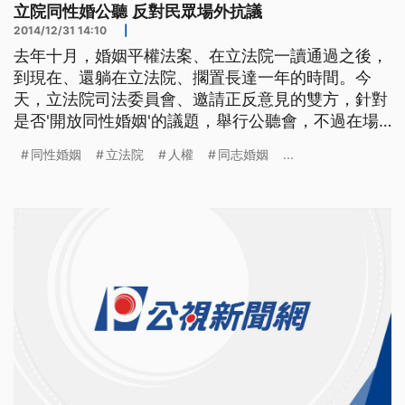
立院同性婚公聽 反對民眾場外抗議
2014/12/31 14:10
|
去年十月，婚姻平權法案、在立法院一讀通過之後，
到現在、還躺在立法院、擱置長達一年的時間。今
天，立法院司法委員會、邀請正反意見的雙方，針對
是否'開放同性婚姻'的議題，舉行公聽會，不過在場
外、也有反同志婚姻的民眾、聚集抗議。 16號一
同性婚姻
立法院
人權
同志婚姻
...
早，立法院大門口就聚集了抗議的民眾，高喊同志婚
姻不是人權。同一時間，在立法院會場內，正反雙方
也針對同性婚姻與同志收養議題展開辯論。婦女新知
常務董事李晏榕指出，同性