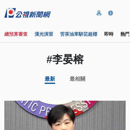
總預算審查
漢光演習
苦茶油苯駢芘超標
即時
熱門
#李晏榕
最新
最相關