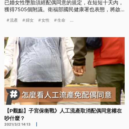
已婚女性墮胎須經配偶同意的規定，在短短十天內，
獲得7505個附議。衛福部國民健康署也表態，將啟
動《優生保健法》修法，除了將去歧視化，把《優生
流產
婦女
女性
生命
...
保健法》改為《生育保健法》外，未來已婚婦女接受
人工流產手術將不再需要配偶同意，預計在三月公吿
草案。女性生育權再度引發討論，然而已婚婦女墮胎
與否，應該是一個人的選擇，
【P觀點】子宮保衛戰》人工流產取消配偶同意權在
吵什麼？
2021/3/2 14:13
|