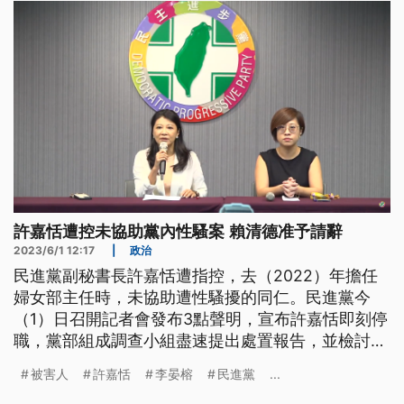
給我們一次機會」。
許嘉恬遭控未協助黨內性騷案 賴清德准予請辭
2023/6/1 12:17
|
政治
民進黨副秘書長許嘉恬遭指控，去（2022）年擔任
婦女部主任時，未協助遭性騷擾的同仁。民進黨今
（1）日召開記者會發布3點聲明，宣布許嘉恬即刻停
職，黨部組成調查小組盡速提出處置報告，並檢討通
報機制。黨主席賴清德下午出席活動時表示，許嘉恬
被害人
許嘉恬
李晏榕
民進黨
...
已請辭獲准。