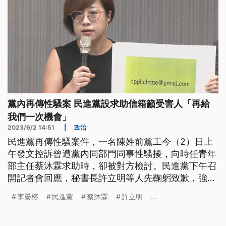
黨內再傳性騷案 民進黨設求助信箱籲受害人「再給
我們一次機會」
2023/6/2 14:51
|
政治
民進黨再傳性騷案件，一名陳姓前黨工今（2）日上
午發文控訴曾遭黨內同部門同事性騷擾，向時任青年
部主任蔡沐霖求助時，卻被對方檢討。民進黨下午召
開記者會回應，秘書長許立明等人先鞠躬致歉，強調
黨內將祭出最嚴厲的黨紀處分，並主動將加害人移送
李晏榕
民進黨
蔡沐霖
許立明
...
法辦。性平部主任李晏榕表示，黨內已設立求助信
箱，呼籲任何受到傷害的前任、現任黨工申訴，「再