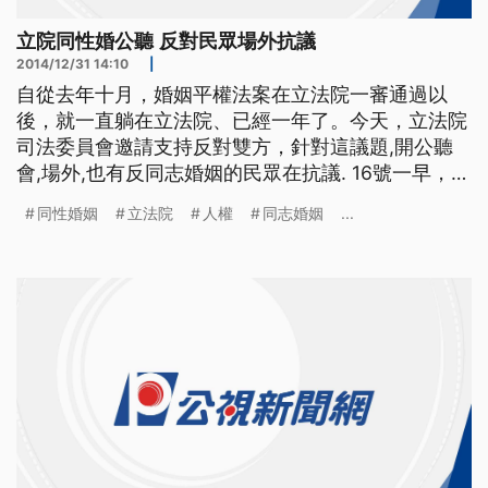
立院同性婚公聽 反對民眾場外抗議
2014/12/31 14:10
|
自從去年十月，婚姻平權法案在立法院一審通過以
後，就一直躺在立法院、已經一年了。今天，立法院
司法委員會邀請支持反對雙方，針對這議題,開公聽
會,場外,也有反同志婚姻的民眾在抗議. 16號一早，立
法院大門口就聚集了抗議的民眾，高喊同志婚姻不是
同性婚姻
立法院
人權
同志婚姻
...
人權。同一時間,在立法院會場內，正反雙方也針對
同性婚姻與同志收養議題展開辯論。婦女新知律師李
晏榕指出，婚姻的法律，過去幾十年來一直都改變，
漸漸成為普世價值，