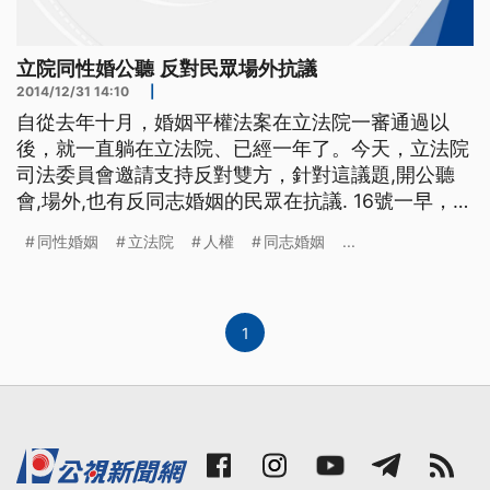
立院同性婚公聽 反對民眾場外抗議
2014/12/31 14:10
|
自從去年十月，婚姻平權法案在立法院一審通過以
後，就一直躺在立法院、已經一年了。今天，立法院
司法委員會邀請支持反對雙方，針對這議題,開公聽
會,場外,也有反同志婚姻的民眾在抗議. 16號一早，立
法院大門口就聚集了抗議的民眾，高喊同志婚姻不是
同性婚姻
立法院
人權
同志婚姻
...
人權。同一時間,在立法院會場內，正反雙方也針對
同性婚姻與同志收養議題展開辯論。婦女新知律師李
晏榕指出，婚姻的法律，過去幾十年來一直都改變，
漸漸成為普世價值，
1