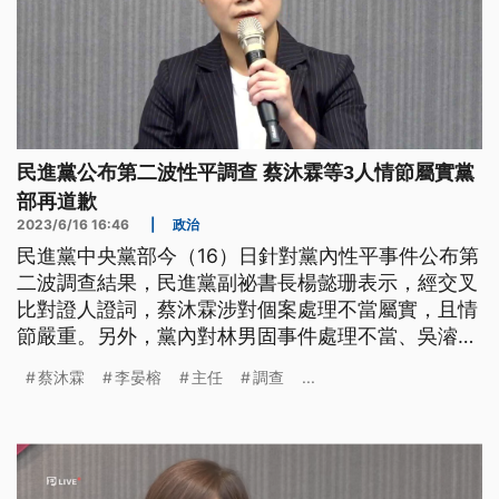
民進黨公布第二波性平調查 蔡沐霖等3人情節屬實黨
部再道歉
2023/6/16 16:46
|
政治
民進黨中央黨部今（16）日針對黨內性平事件公布第
二波調查結果，民進黨副祕書長楊懿珊表示，經交叉
比對證人證詞，蔡沐霖涉對個案處理不當屬實，且情
節嚴重。另外，黨內對林男固事件處理不當、吳濬彥
對性騷申訴冷處理也屬實。民進黨未來將檢討如何建
蔡沐霖
李晏榕
主任
調查
...
立友善申訴管道，也呼籲涉案者勿對被害人再度傷
害。民進黨也提出5項措施，強化性騷擾申訴處理。