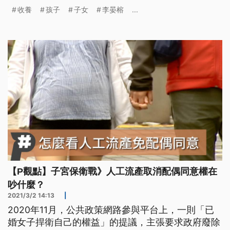
專法通過之後，婚姻平權雖然跨出一大步，但卻沒辦
收養
孩子
子女
李晏榕
...
法讓他們一起領養孩子。
【P觀點】子宮保衛戰》人工流產取消配偶同意權在
吵什麼？
2021/3/2 14:13
|
2020年11月，公共政策網路參與平台上，一則「已
婚女子捍衛自己的權益」的提議，主張要求政府廢除